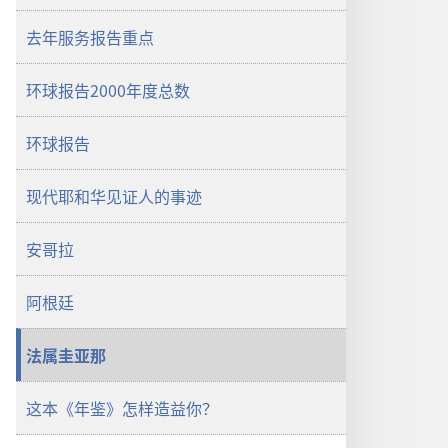
耶
去年服务报告重点
和
华
环球报告2000年度总数
见
证
人
环球报告
年
鉴
现代耶和华见证人的事迹
安哥拉
阿根廷
法属圭亚那
这本《年鉴》怎样造益你？