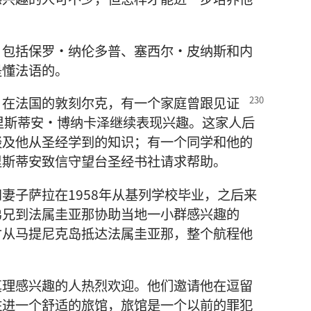
，包括保罗·纳伦多普、塞西尔·皮纳斯和内
是懂法语的。
。在法国的敦刻尔克，
有一个家庭曾跟见证
里斯蒂安·博纳卡泽继续表现兴趣。这家人后
谈及他从圣经学到的知识；有一个同学和他的
里斯蒂安致信守望台圣经书社请求帮助。
妻子萨拉在1958年从基列学校毕业，之后来
弟兄到法属圭亚那协助当地一小群感兴趣的
才从马提尼克岛抵达法属圭亚那，整个航程他
真理感兴趣的人热烈欢迎。他们邀请他在逗留
住进一个舒适的旅馆，旅馆是一个以前的罪犯