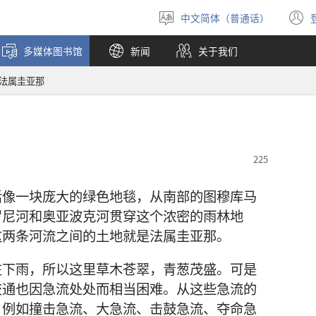
中文简体（普通话）
选
择
多媒体图书馆
新闻
关于我们
语
言
法属圭亚那
活像一块庞大的绿色地毯，从南部的图穆库马
罗尼河和奥亚波克河贯穿这个浓密的雨林地
这两条河流之间的土地就是法属圭亚那。
在下雨，所以这里草木苍翠，青葱茂盛。可是
交通也因急流处处而相当困难。从这些急流的
，例如撞击急流、大急流、击鼓急流、夺命急