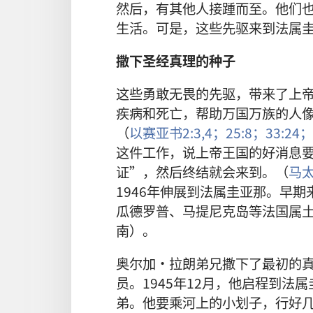
然后，有其他人接踵而至。他们
生活。可是，这些先驱来到法属
撒下圣经真理的种子
这些勇敢无畏的先驱，带来了上
疾病和死亡，帮助万国万族的人
（
以赛亚书2:3,4；
25:8；
33:24；
这件工作，说上帝王国的好消息
证”，然后终结就会来到。（
马太
1946年伸展到法属圭亚那。早
瓜德罗普、马提尼克岛等法国属
南）。
奥尔加·拉朗弟兄撒下了最初的
员。1945年12月，他启程到
弟。他要乘河上的小划子，行好