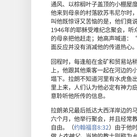
通风、以棕榈叶子盖顶的小棚屋
他来到母亲的村落欧苏韦尼尔时
叫他既惊讶又苦恼的是，他们竟
1946年的耶稣受难纪念聚会，
的母亲把他赶走；她高声喊道：
面反应并没有消减他的传道热心
回程时，每逢船在金矿和贸易站
上，他跟其他乘客一起在河边的
塌下。拉朗不知道河里有水虎鱼
里上来，人们认为他必定有神力
意聆听他所传的信息。
拉朗弟兄最后抵达大西洋岸边的马
六个月，他举行聚会，并且经常
自由。（
约翰福音8:32
）由于他
做
上衣神父
，当地的教士则称为