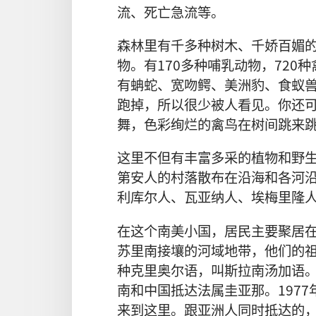
流、死亡急流等。
森林里有千多种树木、千娇百媚
物。有170多种哺乳动物，72
有蚺蛇、宽吻鳄、美洲豹、食蚁
跑掉，所以很少被人看见。你还
舞，色彩绚烂的禽鸟在树间跳来
这里不但有丰富多采的植物和野
第安人的村落散布在
沿海和各河
利库尔人、瓦亚纳人、埃梅里隆
在这个南美小国，居民主要聚居
苏里南接壤的河域地带，他们的
种克里奥尔语，叫斯拉南汤加语
南和中国抵达法属圭亚那。197
来到这里。跟亚洲人同时抵达的