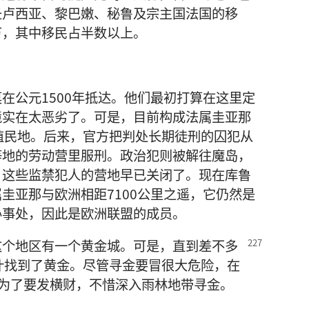
圣卢西亚、黎巴嫩、秘鲁及宗主国法国的移
万，其中移民占半数以上。
在公元1500年抵达。他们最初打算在这里定
境实在太恶劣了。可是，目前构成法属圭亚那
殖民地。后来，官方把判处长期徒刑的囚犯从
等地的劳动营里服刑。政治犯则被解往魔岛，
。这些监禁犯人的营地早已关闭了。现在库鲁
圭亚那与欧洲相距7100公里之遥，它仍然是
办事处，因此是欧洲联盟的成员。
这个地区有一个黄金城。
可是，直到差不多
叶找到了黄金。尽管寻金要冒很大危险，在
万人为了要发横财，不惜深入雨林地带寻金。