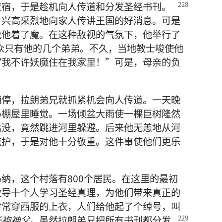
度宿，
于是趁机向人传道和分发圣经书刊。
，兴高采烈地向家人传讲王国的好消息。可是
说他着了魔。在这种敌视的气氛下，他举行了
听众只有他的几个弟弟。不久，当地教士唆使他
“我不许妖魔住在我家里！”可是，母亲的负
。
稍停，拉朗弟兄就抓紧机会向人传道。一天晚
小棚屋里睡觉。一场倾盆大雨使一棵巨树隆然
出没，竟然跳进河里躲避。后来他无恙地从河
庇护，于是对他十分敬重。这件事使他们更乐
纳，这个村落有800个居民。在这里的最初
教导十个人学习圣经真理，为他们带来真正的
时常穿西服的上衣，人们给他起了个绰号，叫
长袍神父
。虽然拉朗弟兄把所有书刊都分发