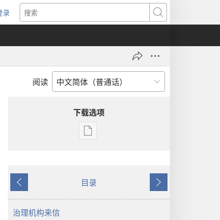
登录
（打
搜
开
索
新
窗
口）
阅读
下载选项
出
版
物
下
目录
载
上
下
选
一
一
项
页
页
治理机构来信
2001