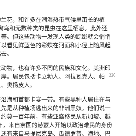
的兰花，和许多在潮湿热带气候里茁长的植
0种禽鸟和无数种类的昆虫在这里栖息。此外还
兽等。但这些动物一发现人类的踪影就会悄悄
可以看见鲜蓝色的彩蝶在河面和小径上随风起
跳去。
生动物，也有许多不同的民族和文化。美洲印
沿岸。居民包括卡立勃人、阿拉瓦克人、帕
人、奥扬皮人。
在沿海和首都卡宴一带。有些黑种人居住在与
祖先是从种植场逃出来的非洲黑奴。他们说一
。约莫一百年前，有些亚裔移民从新加坡、越
7年，来自寮国的赫蒙人开始以政治难民的身份
，还有来自马提尼克岛、瓜德罗普、海地、巴