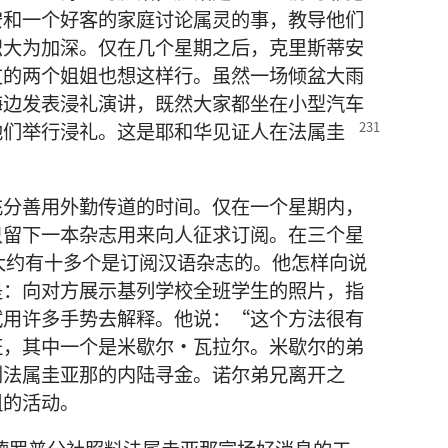
安和一个好客的家庭讨论属灵的事，教导他们
识大为加深。仅在几个星期之后，克里斯蒂安
友的两个姐姐也想这样行。虽然一场倾盆大雨
海边发表浸礼演讲，既然大家都坐在小型汽车
他们举行浸礼。这是耶和华见证人在法属圭
充分善用外勤传道的时间。仅在一个星期内，
只留下一本杂志用来向人征求订阅。在三个星
大约有十多个是订阅汉语杂志的。他怎样向说
是：向对方展示基列学校全班学生的照片，指
试用许多手势去解释。他说：“这个方法很有
证，其中一个是米歇尔·瓦拉尔。米歇尔的弟
到法属圭亚那的内陆寻金。诺尔弟兄离开之
组的活动。