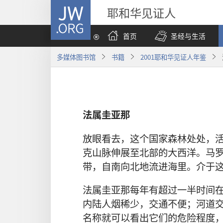
JW.ORG
耶和华见证人
首页
圣经与生活
多媒体图书馆
书籍
2001耶和华见证人年鉴
法属圭亚那
放眼看去，这个国家森林处处，
克山脉伸展至北部的大西洋。马
带，自南向北地流进海里。介于
法属圭亚那每年有超过一半时间
内陆人烟稀少，交通不便；河道
名称就可以看出它们的危险程度