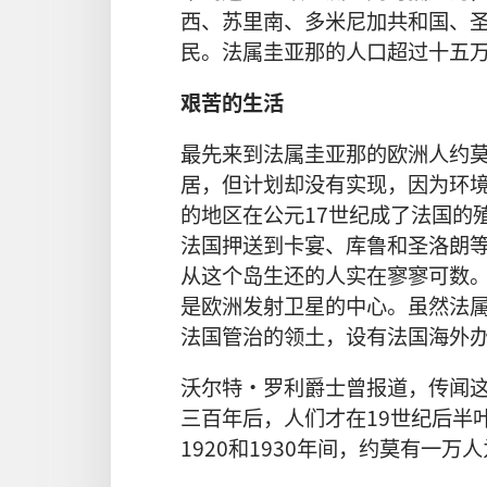
西、苏里南、多米尼加共和国、
民。法属圭亚那的人口超过十五
艰苦的生活
最先来到法属圭亚那的欧洲人约莫
居，但计划却没有实现，因为环
的地区在公元17世纪成了法国的
法国押送到卡宴、库鲁和圣洛朗
从这个岛生还的人实在寥寥可数
是欧洲发射卫星的中心。虽然法属
法国管治的领土，设有法国海外
沃尔特·罗利爵士曾报道，传闻
三百年后，人们才在19世纪后半
1920和1930年间，约莫有一