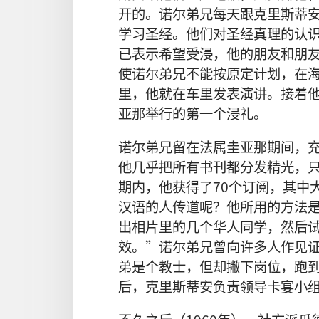
开的。诺尔弟兄每天跟克里斯蒂
学习圣经。他们对圣经真理的认
已表示希望受浸，他的朋友和朋
使诺尔弟兄不能按原定计划，在
里，
他就在车里发表演讲。接着
亚那举行的第一个浸礼。
诺尔弟兄留在法属圭亚那期间，
他几乎把所有书刊都分发精光，
期内，他获得了70个订阅，其中
汉语的人传道呢？他所用的方法
出相片里的几个华人同学，然后
效。”诺尔弟兄曾向许多人作见
弟是个教士，但却撇下岗位，跑
后，克里斯蒂安负责领导卡宴小