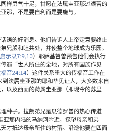
也同样勇气十足，甘愿在法属圭亚那过艰苦的
圭亚那，不是要自利而是要施与。
帝话语的好消息。他们告诉人上帝定意要终止
像弟兄般和睦共处，并使整个地球成为乐园。
启示录7:9,10
）耶稣基督曾预告他们会执行
要传遍“世人所住的全地，对所有国族作见
福音24:14
）这件关系重大的传福音工作在
期来到法属圭亚那的耶和华见证人，大多数来自
土，以及西面的荷属圭亚那（即现今的苏里
真理种子。拉朗弟兄是瓜德罗普的热心传道
法属圭亚那内陆的马纳河附近，探望母亲和弟
几天才抵达母亲所住的村落。沿途他要在四面