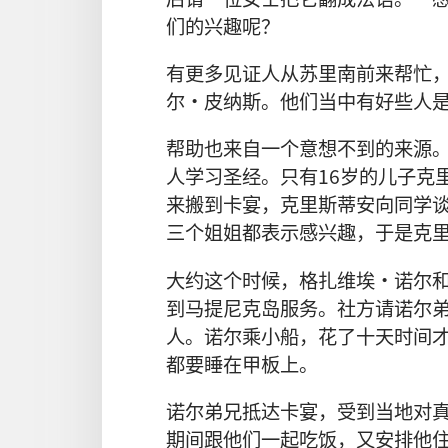
们的兴趣呢？
有更多见证人从苏里南前来帮忙
尔·皮纳斯。他们当中有好些人
帮助也来自一个意想不到的来源
人学习圣经。只有16岁的儿子克
来搬到卡宴，克里斯蒂安向同学
三个姐姐都表示感兴趣，于是克
大约这个时候，格扎维埃·诺尔和
到马提尼克岛服务。社方请诺尔
人。诺尔乘小船，花了十天时间
都要睡在甲板上。
诺尔弟兄抵达卡宴，受到当地对
期间跟他们一起吃饭，又安排他