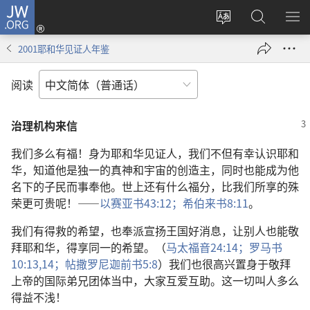
JW.ORG
登
录
更
搜
显
（打
改
索
示
2001耶和华见证人年鉴
开
网
JW.ORG
菜
新
站
单
阅读
窗
语
口）
言
治理机构来信
我们多么有福！身为耶和华见证人，我们不但有幸认识耶和
华，知道他是独一的真神和宇宙的创造主，同时也能成为他
名下的子民而事奉他。世上还有什么福分，比我们所享的殊
荣更可贵呢！——
以赛亚书43:12；
希伯来书8:11
。
我们有得救的希望，也奉派宣扬王国好消息，让别人也能敬
拜耶和华，得享同一的希望。（
马太福音24:14；
罗马书
10:13,14；
帖撒罗尼迦前书5:8
）我们也很高兴置身于敬拜
上帝的国际弟兄团体当中，大家互爱互助。这一切叫人多么
得益不浅！