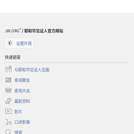
物
下
载
选
项
®
JW.ORG
/ 耶和华见证人官方网站
2001
耶
设置外观
和
华
快速链接
见
与耶和华见证人见面
证
人
查询聚会
（打
年
开
查询大会
鉴
（打
新
开
窗
最新资料
新
口）
窗
影片
口）
口述影像
搜索