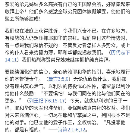
亲爱的弟兄姊妹多么高兴有自己的王国聚会所，好聚集起来
敬拜上帝！他们多么感激全球弟兄团体慷慨解囊，使他们的
聚会所能够建成！
我们也在法庭上获得胜诉，令我们兴奋不已。在许多地方，
有权势的人仍想压抑耶和华的崇拜。我们应付这些情势时，
有一点是我们深信不疑的：不管反对者怎样人多势众，或上
帝的仆人看来势孤力薄，耶和华都能拯救我们。（
历代志下
14:11
）我们热烈称赞弟兄姊妹继续拥护纯真崇拜。
要继续强化你的信心，全心倚赖耶和华的指引，喜乐地履行
你的基督徒责任。（
箴言3:5,6
）无论仇敌做什么，我们都
没有理由灰心泄气。以利沙的侍役忧心忡忡，请留意以利沙
给他什么鼓励：“不要惧怕！与我们同在的比与他们同在的
更多。”（
列王纪下6:15-17
）今天，就像以利沙的日子一
样，耶和华的天军也准备好，要保障纯真崇拜的权益。我们
对未来充满信心。一切尽在耶和华掌握之中，列国根本不是
他的对手。他已立他的爱子作王，全权统治。“凡投靠他
的，都是有福的。”——
诗篇2:1-6,
12
。