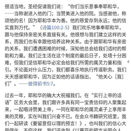
很适当地，圣经促请我们说：“你们当乐意事奉耶和华，
……当称谢进入他的门；当赞美进入他的院。当感谢他，称
颂他的名！因为耶和华本为善。他的慈爱存到永远；他的信
实直到万代。”（
诗篇100:2-5
）我们欢乐地事奉耶和华，
跟与他保持亲密关系直接有关。他很想与我们建立这样的关
系，而我们也有幸跟他培养这种关系。由于跟耶和华有亲密
的关系，我们遭遇困难的时候，深知他总会给我们适时的帮
助和力量。我们正生活在这个制度的最后日子，处境十分困
难，但我们坚信耶和华必定会给我们
所需的属灵力量和指
引。不论面对什么压力，我们都喜乐地执行传道职务。我们
天天感谢耶和华，因为正如他的话语指出，“他关心［我］
们”。——
彼得前书5:7
。
过去一年，耶和华的确大大祝福我们。在“实行上帝的话
语”区务大会里，我们跟许多具有同一宝贵信仰的人聚集起
来，一起唱诗赞美上帝，一同在耶和华的属灵桌子上享用丰
美的灵粮，实在叫我们兴奋不已。在会众书籍研究班里，我
们一起研读《要留意但以理的预言！》，也叫我们的信心大
受强化。不但这样，我们还收到《以赛亚的预言光照全人