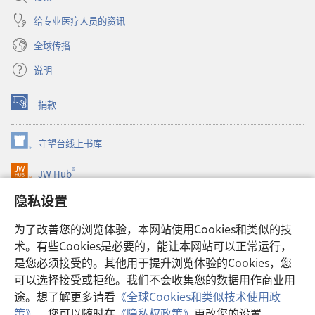
给专业医疗人员的资讯
全球传播
说明
捐款
（打
开
新
守望台线上书库
（打
窗
开
口）
®
JW Hub
新
（打
窗
开
隐私设置
口）
JW Library®
新
窗
为了改善您的浏览体验，本网站使用Cookies和类似的技
口）
Watchtower Library
术。有些Cookies是必要的，能让本网站可以正常运行，
是您必须接受的。其他用于提升浏览体验的Cookies，您
可以选择接受或拒绝。我们不会收集您的数据用作商业用
途。想了解更多请看
《全球Cookies和类似技术使用政
Copyright
© 2026 Watch Tower Bible and Tract Society of Pennsylvania.
策》
。您可以随时在
《隐私权政策》
更改您的设置。