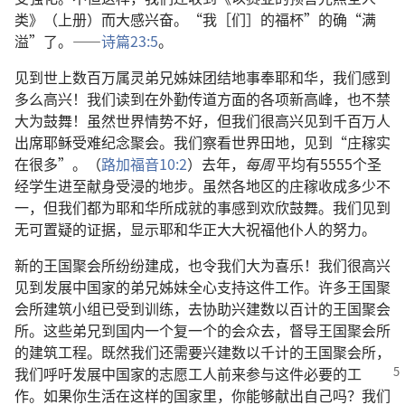
类》（上册）而大感兴奋。“我［们］的福杯”的确“满
溢”了。——
诗篇23:5
。
见到世上数百万属灵弟兄姊妹团结地事奉耶和华，我们感到
多么高兴！我们读到在外勤传道方面的各项新高峰，也不禁
大为鼓舞！虽然世界情势不好，但我们很高兴见到千百万人
出席耶稣受难纪念聚会。我们察看世界田地，见到“庄稼实
在很多”。（
路加福音10:2
）去年，
每周
平均有5555个圣
经学生进至献身受浸的地步。虽然各地区的庄稼收成多少不
一，但我们都为耶和华所成就的事感到欢欣鼓舞。我们见到
无可置疑的证据，显示耶和华正大大祝福他仆人的努力。
新的王国聚会所纷纷建成，也令我们大为喜乐！我们很高兴
见到发展中国家的弟兄姊妹全心支持这件工作。许多王国聚
会所建筑小组已受到训练，去协助兴建数以百计的王国聚会
所。这些弟兄到国内一个复一个的会众去，督导王国聚会所
的建筑工程。既然我们还需要兴建数以千计的王国聚会所，
我们呼吁发展中国家的志愿
工人前来参与这件必要的工
作。如果你生活在这样的国家里，你能够献出自己吗？我们