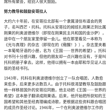
席所有聚会，给别人很大鼓励。
努力教导和鼓励安哥拉人
大约六十年前，在安哥拉北部有一个隶属浸信布道会的男
子，名叫西芒·托科。托科从安哥拉的姆班扎刚果迁到比属
刚果的利奥波德维尔（即现在刚果民主共和国的金沙萨），
途中在一个朋友家里停留一会儿。他在那里看见一本称为
《光与真理》的杂志（即现在的《儆醒！》）。杂志里夹着
一本葡萄牙语的小册，名为《王国——世界的希望》。托科
对书刊十分感兴趣，但他的朋友却一点兴趣也没有，于是叫
托科把册子拿去。这样，他得以拥有一本由耶和华见证人出
版的圣经书刊。
1943年，托科在利奥波德维尔创立了一队合唱团，人数愈
来愈多，后来更多达数百人。由于托科很渴望教导及鼓励跟
他一样移居国外的安哥拉同胞，他主动把《王国——世界的
希望》这本册子翻译成刚果语。后来，他开始把所获知的王
国希望和其他圣经真理编成诗歌，更根据这些资料跟合唱团
的成员作圣经讨论。1946年，一个在利奥波德维尔工作的