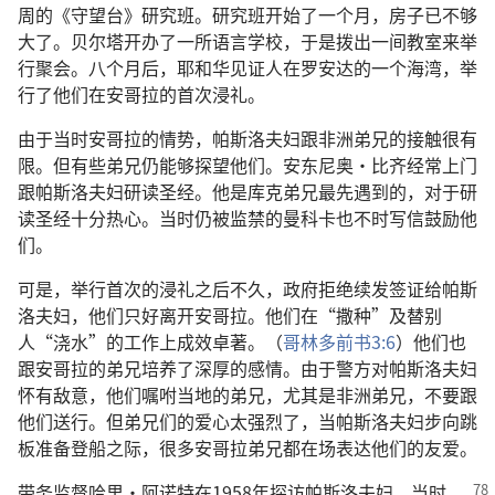
周的《守望台》研究班。研究班开始了一个月，房子已不够
大了。贝尔塔开办了一所语言学校，于是拨出一间教室来举
行聚会。八个月后，耶和华见证人在罗安达的一个海湾，举
行了他们在安哥拉的首次浸礼。
由于当时安哥拉的情势，帕斯洛夫妇跟非洲弟兄的接触很有
限。但有些弟兄仍能够探望他们。安东尼奥·比齐经常上门
跟帕斯洛夫妇研读圣经。他是库克弟兄最先遇到的，对于研
读圣经十分热心。当时仍被监禁的曼科卡也不时写信鼓励他
们。
可是，举行首次的浸礼之后不久，政府拒绝续发签证给帕斯
洛夫妇，他们只好离开安哥拉。他们在“撒种”及替别
人“浇水”的工作上成效卓著。（
哥林多前书3:6
）他们也
跟安哥拉的弟兄培养了深厚的感情。由于警方对帕斯洛夫妇
怀有敌意，他们嘱咐当地的弟兄，尤其是非洲弟兄，不要跟
他们送行。但弟兄们的爱心太强烈了，当帕斯洛夫妇步向跳
板准备登船之际，很多安哥拉弟兄都在场表达他们的友爱。
带务监督哈里·阿诺特在1958年探访帕斯洛夫妇，
当时