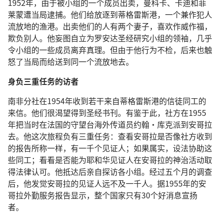
1952年，由于被小组的一个成员出卖，曼科卡、卡迪和菲
莱蒙遭当局逮捕。他们给放逐到蒂格雷斯港，一个兼作犯人
流放地的渔港。出卖他们的人有两个妻子，喜欢作威作福，
欺负别人。他妄图自立为罗安达圣经研究小组的领袖，几乎
令小组的一些成员离弃真理。但由于他行为不检，后来也触
怒了当局而给送到同一个流放地去。
身负三重任务的访者
南非分社在1954年收到若干来自蒂格雷斯港的信徒同工的
来信。他们很渴望得到圣经书刊。有鉴于此，社方在1955
年把当时在法国的守望台海外传道员约翰·库克派到安哥拉
去。他这次旅程负有三重任务：查看安哥拉是否像社方收到
的报告所称一样，有一千个见证人；如果属实，设法协助这
些同工；看看是否能为耶和华见证人在安哥拉的神治活动取
得法律认可。他抵达后亲自探访各小组。经过五个月的调查
后，他发觉安哥拉的见证人远不及一千人。据1955年的安
哥拉外勤服务报告显示，整个国家只有30个好消息宣扬
者。