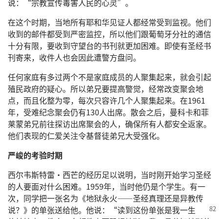
说：“宗教宣传毒害人民的心灵”。
在这个时期，当地所有耶和华见证人都经常受到监视。他们
收到的邮件都受到严密监控，所以他们跟葡萄牙分社的通信
十分有限，要收到守望台的书刊就更加困难。即使有圣经书
刊寄来，收件人也会因此遭警方盘问。
任何家庭有多过两个不是家庭成员的人聚集起来，就会引起
殖民政府的疑心。所以弟兄要提高警觉，经常改变聚会地
点，而且化整为零，每次只容许几个人聚集起来。在1961
年，受难纪念聚会仍有130人出席。散会之后，曼科卡和菲
莱蒙弟兄前往探访出席聚会的人，确保所有人都安全返家。
他们表现的仁爱关注令基督徒弟兄大受强化。
严峻的考验时期
西尔韦斯特雷·西芒的经历足以说明，当时刚开始学习圣经
的人要面对什么困难。1959年，当时他仍是个学生。有一
次，同学把一张名为《地狱永火——圣经真理还是异教传
说？》的单张送给他。他说：“读到这份单张
是我一生