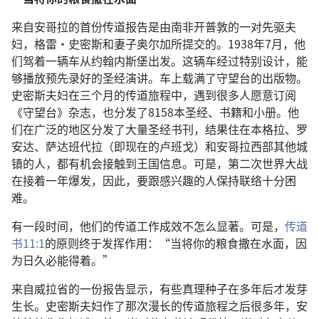
来自安哥拉的首份传道报告是由南非开普敦的一对先驱夫
妇，格雷·史密斯和妻子奥尔加所提交的。1938年7月，他
们驾着一辆车从约翰内斯堡出发。这辆车经过特别设计，能
够播放预先录好的圣经演讲。车上载满了守望台的出版物。
史密斯夫妇在三个月的传道旅程中，遇到很多人愿意订阅
《守望台》杂志，也分发了8158本圣经、书籍和小册。他
们在广泛的地区分发了大量圣经书刊，结果住在本格拉、罗
安达、萨达班代拉（即现在的卢班戈）和安哥拉西部其他城
镇的人，都有机会接触到王国信息。可是，第二次世界大战
在接着一年爆发，因此，要跟感兴趣的人保持联络十分困
难。
有一段时间，他们的传道工作成效不怎么显著。可是，
传道
书11:1
的原则终于发挥作用：“当将你的粮食撒在水面，因
为日久必能得着。”
来自威拉省的一份报告显示，有些真理种子在多年后才发芽
生长。史密斯夫妇作了那次漫长的传道旅程之后很多年，安