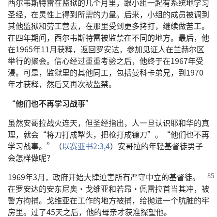
西尔韦斯特雷在监狱的几个月里，跟小组一起有系统地学习
圣经，在灵性上得到所需的力量。后来，小组的成员被调到
其他监狱和劳工营去，在那里受到更多拷打，继续做苦工。
在四年期间，西尔韦斯特雷被监禁在不同的地方。最后，他
在1965年11月获释，返回罗安达，参加见证人在兰赫尔区
举行的聚会。信心经过重重考验之后，他终于在1967年受
浸。可是，监狱里的其他同工，包括曼科卡弟兄，到1970
年才获释，然后又再次被监禁。
“
他们也不再学习战事
”
虽然安哥拉战火连天，但圣经指出，人一旦认识耶和华的真
理，就会“将刀打成犁头，把枪打成镰刀”。“他们也不再
学习战事。”（
以赛亚书2:3,4
）安哥拉的年轻基督徒男子
会怎样做呢？
1969年3月，政府开始大肆迫害所有严守中立的基督徒。
在罗安达的安东尼奥·戈维亚和若昂·佩雷拉首当其冲，被
警方拘捕。戈维亚在工作的地方被捕，给抛进一个肮脏的牢
房里。过了45天之后，他的母亲才获准探望他。