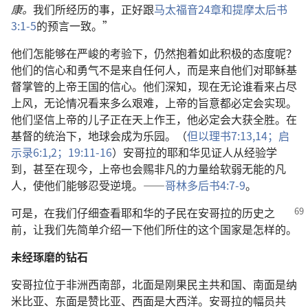
康。
我们所经历的事，正好跟
马太福音24章和
提摩太后书
3:1-5
的预言一致。”
他们怎能够在严峻的考验下，仍然抱着如此积极的态度呢？
他们的信心和勇气不是来自任何人，而是来自他们对耶稣基
督掌管的上帝王国的信心。他们深知，现在无论谁看来占尽
上风，无论情况看来多么艰难，上帝的旨意都必定会实现。
他们坚信上帝的儿子正在天上作王，他必定会大获全胜。在
基督的统治下，地球会成为乐园。（
但以理书7:13,14；
启
示录6:1,2；
19:11-16
）安哥拉的耶和华见证人从经验学
到，甚至在现今，上帝也会赐非凡的力量给软弱无能的凡
人，使他们能够忍受逆境。——
哥林多后书4:7-9
。
可是，在我们仔细查看耶和华的子民在安哥拉的历史之
前，让我们先简单介绍一下他们所住的这个国家是怎样的。
未经琢磨的钻石
安哥拉位于非洲西南部，北面是刚果民主共和国、南面是纳
米比亚、东面是赞比亚、西面是大西洋。安哥拉的幅员共