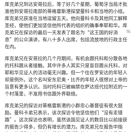
库克弟兄到达安哥拉后，等了好几个星期，葡萄牙当局才批
准他到安哥拉南部的蒂格雷斯港探望曼科卡和当地的小组。
库克弟兄获准在当地逗留五天。他向曼科卡及其他同工解释
圣经，使他们更加坚信他所代表的组织的确事奉耶和华。库
克弟兄在探访的最后一天发表了
题名为“这王国的好消
息”的公众演讲，有八十多人出席，包括流放地的行政主任
在内。
库克弟兄在安哥拉的几个月期间，有机会跟托科和分散各地
的托科跟从者接触。其中许多人其实只是盲目跟从托科，对
耶和华见证人的活动毫无兴趣。但一个住在罗安达的年轻人
却是例外。这个名叫安东尼奥·比齐的年轻人很想对上帝的
旨意有更多认识。当时托科已被幽禁在萨达班代拉附近的一
个村落里，不准用书信跟外界联络。
库克弟兄的探访对蒂格雷斯港的小群忠心基督徒有很大鼓
励。曼科卡弟兄表示，该次探访令他坚信他们“没有走错
路”。这次探访也表明，虽然该国见证人的数目比以前接获
的报告少得多，但仍有增长的潜力。库克弟兄在报告中指