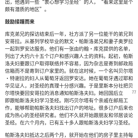
出，他遇到一些“衷心想学习圣经”的人，“看来这里是个
颇有潜质的地区”。
鼓励接踵而来
库克弟兄的探访结束后一年，社方派了另一位能干的弟兄到
安哥拉。从基列学校毕业的默文·帕斯洛弟兄和妻子奥罗拉
一起到罗安达服务。他们有一张由约翰·库克提供的名单，
列出了大约六十五个订户和感兴趣人士的资料。起初，帕斯
洛夫妇要跟订户取得联络并不容易，因为杂志是寄到邮政局
信箱而不是寄到订户家里的。就在这时候，一个名叫贝尔塔
·特谢拉的妇人从葡萄牙返回罗安达。她在葡萄牙遇过耶和
华见证人，对圣经的真理十分感兴趣。于是里斯本分社把贝
尔塔快要回
安哥拉的消息通知帕斯洛夫妇。她回国后立
即跟帕斯洛夫妇学习圣经。刚巧贝尔塔有个亲戚在邮局工
作，能够帮助帕斯洛夫妇找出订户的地址。很多订户后来也
成为热心的圣经研究者。他们不久就开始跟朋友和邻居谈论
圣经。在六个月内，已有五十多人跟帕斯洛夫妇学习圣经。
帕斯洛夫妇抵达之后两个月，就开始在他们的房子里主持每