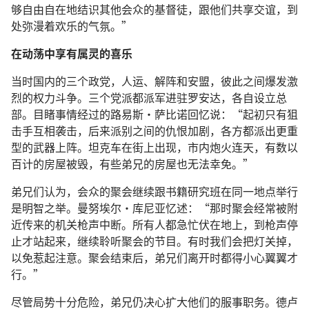
够自由自在地结识其他会众的基督徒，跟他们共享交谊，到
处弥漫着欢乐的气氛。”
在动荡中享有属灵的喜乐
当时国内的三个政党，人运、解阵和安盟，彼此之间爆发激
烈的权力斗争。三个党派都派军进驻罗安达，各自设立总
部。目睹事情经过的路易斯·萨比诺回忆说：“起初只有狙
击手互相袭击，后来派别之间的仇恨加剧，各方都派出更重
型的武器上阵。坦克车在街上出现，市内炮火连天，有数以
百计的房屋被毁，有些弟兄的房屋也无法幸免。”
弟兄们认为，会众的聚会继续跟书籍研究班在同一地点举行
是明智之举。曼努埃尔·库尼亚忆述：“那时聚会经常被附
近传来的机关枪声中断。所有人都急忙伏在地上，到枪声停
止才站起来，继续聆听聚会的节目。有时我们会把灯关掉，
以免惹起注意。聚会结束后，弟兄们离开时都得小心翼翼才
行。”
尽管局势十分危险，弟兄仍决心扩大他们的服事职务。德卢