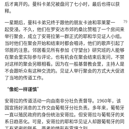
后才离开的。曼科卡弟兄被盘问了七小时，最后也得以获
释。
一星期后，曼科卡弟兄终于跟他的朋友卡迪和菲莱蒙一
起受浸。不久，他们在罗安达市郊的桑比赞租了一个房间来
举行聚会，成立了安哥拉第一群正式的耶和华见证人小组。
当时他们在聚会开始和结束时都会唱诗，他们的歌声引起了
邻居的注意。邻居看见所有参加《守望台》研究班的人能够
在聚会里实际参与评论，也有机会在聚会结束后发问，不禁
对这样的聚会另眼相看。因为在一般基督教会里，主持人是
不会跟听众有这种交流的。见证人举行聚会的方式大大促进
了当地的传道工作。
“
像蛇一样谨慎
”
安哥拉的传道活动一向由南非分社负责督导。1960年，该
国宣扬好消息的工作交由葡萄牙分社负责。多年来，葡萄牙
一直以殖民政府的身份统治安哥拉。但安哥拉与葡萄牙的关
系日趋恶化。可是，安哥拉的耶和华见证人却跟葡萄牙的同
工有紧密的联系，两者的情形有霄壤之别。