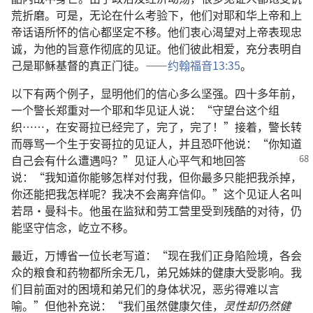
荒折磨。可是，无论在什么考验下，他们对耶和华上帝和上
帝话语所怀的信心都坚定不移。他们衷心渴望对上帝表现忠
诚，为他的旨意作彻底的见证。他们彼此相爱，充分表明自
己是耶稣基督的真正门徒。——
约翰福音13:35
。
以下有两个例子，显明他们的信心多么坚强。四十多年前，
一个警长郑重对一个耶和华见证人说：“守望台这个组
织……，在安哥拉已经完了，完了，完了！”接着，警长转
而辱骂一个生于安哥拉的见证人，并且恐吓他说：“你知道
自己会有什么遭遇吗？”见证人心平气和
地回答
说：“我知道你能够怎样对付我，但你最多只能把我杀掉，
你还能把我怎样呢？我决不会离弃信仰。”这个见证人名叫
若昂·曼科卡。他虽在监狱和劳工营里受到残酷的对待，仍
能坚守信念，屹立不移。
最近，万博省一位长老写道：“现在我们正身陷险境，各会
众的粮食和药物都所余无几，弟兄姊妹的健康大受影响。我
们目前面对的困境和弟兄们的身体状况，恶劣得难以言
喻。”但他补充说：“我们虽然健康欠佳，
灵性却仍然健