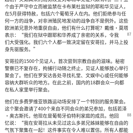
个由于严守中立而被监禁在卡布莱杜监狱的耶和华见证人，
在5月获得特赦，包括六个葡萄牙人在内。他们拒绝参与任
何一方的战争，对非洲殖民地发动的战争自不是例外。这些
欧洲弟兄意外地重获自由，他们有什么打算呢？戴维·莫塔
表示：“我们在狱中跟耶和华
养成了亲密的关系，令我
们大受强化。我们六个人都一致决定留在安哥拉，并马上投
身先驱服务。”
安哥拉的1500个见证人，首次尝到宗教自由的滋味。秘密
警察已不复存在，拘捕行动随之终止，见证人能够放心举行
聚会了。他们在罗安达各处寻找礼堂、文娱中心或任何能够
容纳大群听众的地方。在此之前，国内的18群会众一向都
在私人家里举行聚会。
他们在多费罗维亚铁路运动场安排了一个特别的服务聚会。
这个聚会邀请了400个来自不同会众的弟兄参加，包括若泽
·奥古斯托，他现在是葡萄牙伯特利家庭
的成员。他回
忆说：“我在安哥拉从未见过这么多弟兄姊妹能够在自由的
气氛下聚集在一起！这件事实在令人难以置信。所有人都能