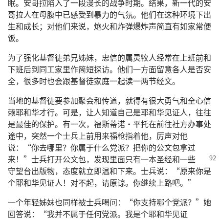
眠。安哥拉陷入了一段漫长的战争时期。结果，新一代的安
哥拉人在母腹中已感受到暴力的气氛。他们在这种环境下出
生和成长；对他们来说，炮火和炸弹爆炸声简直有如家常便
饭。
为了强化基督徒弟兄姊妹，忠信的属灵牧人经常在上班前和
下班后到同工家里作简短探访。他们一方面留意各人是否安
全，很多时也会跟基督徒家庭一起读一两节经文。
当地的基督徒要参加聚会和传道，就得有很大勇气和全心信
赖耶和华才行。可是，让人知道自己是耶和华见证人，往往
是最佳的保护。有一次，福斯蒂诺·平托在前往社方办事处
途中，突然一个士兵上前用来福枪指着他，厉声对他
说：“你去哪里？你属于什么党派？把你的公文包拿过
来！”士兵打开公文包，发现里面只有
一本圣经和一些
守望台出版物，态度就立即温和下来。士兵说：“原来你是
个耶和华见证人！对不起，请原谅。你继续上路吧。”
一个年轻姊妹也同样被士兵喝问：“你支持哪个党派？”她
回答说：“我并不属于任何党派。我是个耶和华见证