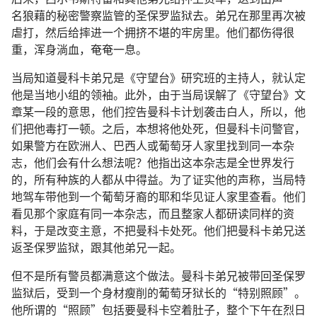
名狼藉的秘密警察监管的圣保罗监狱去。弟兄在那里再次被
虐打，然后给摔进一个拥挤不堪的牢房里。他们都伤得很
重，浑身淌血，奄奄一息。
当局知道曼科卡弟兄是《守望台》研究班的主持人，就认定
他是当地小组的领袖。此外，由于当局误解了《守望台》文
章某一段的意思，他们控告曼科卡计划袭击白人，所以，他
们把他毒打一顿。之后，本想将他处死，但曼科卡问警官，
如果警方在欧洲人、巴西人或葡萄牙人家里找到同一本杂
志，他们会有什么想法呢？他指出这本杂志是全世界发行
的，所有种族的人都从中得益。为了证实他的声称，当局特
地驾车带他到一个葡萄牙裔的耶和华见证人家里查看。他们
看见那个家庭有同一本杂志，而且整家人都研读同样的资
料，于是改变主意，不把曼科卡处死。他们把曼科卡弟兄送
返圣保罗监狱，跟其他弟兄一起。
但不是所有警员都满意这个做法。曼科卡弟兄被带回圣保罗
监狱后，受到一个身材瘦削的葡萄牙狱长的“特别照顾”。
他所谓的“照顾”包括要曼科卡空着肚子，整个下午在烈日