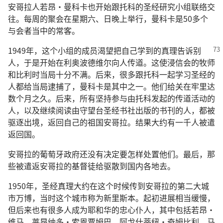
安哥拉人若昂·曼科卡也开始跟托科的圣经研究小组联络交
往。每周的聚会在星期六、日晚上举行，曼科卡是50多个
与会者当中的常客。
1949年，这个小组的成员渴望把自己学到的真理告诉别
人，于是开始在利奥波德维尔向人传道。这使浸信会的牧师
和比利时当局十分不满。后来，很多跟托科一起学习圣经的
人都给当局逮捕了，曼科卡是其中之一。他们给关在牢里达
数个月之久。后来，所有坚持参与由托科发起的传道活动的
人，以及继续阅读由守望台圣经书社出版的书刊的人，都被
驱逐出境，返回自己的祖国安哥拉。结果大约有一千人被遣
返回国。
安哥拉的葡萄牙政府还没有决定要怎样处置他们。最后，那
些被遣返安哥拉的基督徒给驱散到国内各地去。
1950年，圣经真理大约在这个时候传到安哥拉的第二大城
市万博，当时这个城市称为新里斯本。起初进展相当缓慢，
但后来也有很多人成为耶和华的忠心仆人，其中包括若昂·
维马、莱昂纳多·索恩贾姆巴，阿戈什蒂纽·奇姆比利、马