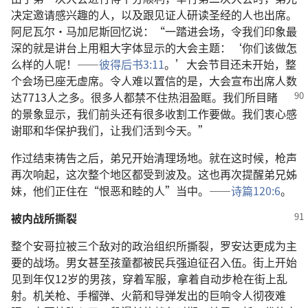
决定邀请感兴趣的人，以及跟见证人研读圣经的人也出席。
阿尼瓦尔·马加尼斯回忆说：“一踏进会场，令我们印象最
深的就是讲台上用粗大字体显示的大会主题：‘你们该做怎
么样的人呢！——
彼得后书3:11
。’大会节目还未开始，整
个会场已座无虚席。令人难以置信的是，大会宣布出席人数
达7713人之多。很多人都
禁不住热泪盈眶。我们所目睹
的景象显示，我们前头还有很多收割工作要做。我们衷心感
谢耶和华保护我们，让我们活到今天。”
作过结束祷告之后，弟兄开始清理场地。就在这时候，枪声
再次响起，这次整个地区都受到波及。这也再次提醒弟兄姊
妹，他们正住在“恨恶和睦的人”当中。——
诗篇120:6
。
被内战所撕裂
整个安哥拉被三个敌对的政治组织所撕裂，罗安达更成为主
要的战场。男女甚至孩童都被民兵强迫征召入伍。街上开始
见到年仅12岁的男孩，穿着军服，拿着自动步枪在街上乱
射。机关枪、手榴弹、火箭和导弹发出的巨响令人彻夜难