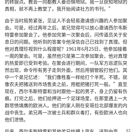
的转捩点。教会一向都教人要恐惧地狱。我一旦获知地狱的
真相，就不再上教堂了。我开始阅读社方的书刊。”
由于当时局势紧张，见证人不会轻易邀请感兴趣的人参加聚
会。可是，经过两年之后，弟兄觉得可以放心邀请西尔韦斯
特雷参加聚会了。他参加完第一次聚会后，问传道员关于安
息日的问题。他听到的答案令他深信自己已找到了真理。但
他对真理珍视到什么程度呢？1961年6月25日，他参加接着
一周的聚会。可是，虽然他只是第二次参加聚会，他对真理
的热爱即已受到考验。在聚会进行期间，一队军方巡逻队突
然出现，命令所有男子走到外面，然后用钢管殴打他们。其
中一个弟兄忆述：“我们像牲畜一样给打个半死。不错，就
像农夫把猪送到市场售卖之前，用棍把猪打死一般。”直至
现在，西尔韦斯特雷和当时跟他一起的男子，身上仍留有伤
痕。打完之后，他们给押进一个足球场里，在那里遇上一大
群悲愤填膺的欧洲人。他们的家人刚在安哥拉北部爆发的内
战中丧生。弟兄再一次被士兵和群众毒打，有些欧洲人也向
他们泄愤。
后来，西尔韦斯特雷和其他弟兄给押上货车，送到
由声