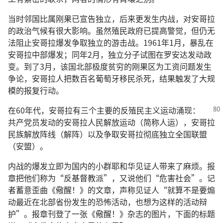
当时邻国比属刚果已宣告独立，后来更发生内战，对安哥拉
的政治气候有很大影响。虽然殖民政府已提高警觉，但仍无
法阻止安哥拉爆发争取独立的游击战。1961年1月，暴乱在
安哥拉中部爆发；同年2月，独立分子试图在罗安达发动政
变。到了3月，该国北部极度贫穷的刚果区为工资问题发生
争论，安哥拉人把数百名葡萄牙移民杀死，结果触发了大规
模的报复行动。
在60年代，安哥拉有三个主要的反殖民主义运动涌现：
共产党员发动的安哥拉人民解放运动（简称人运），安哥拉
民族解放阵线（解阵）以及争取安哥拉彻底独立全国联盟
（安盟）。
内战的爆发立即为国内的小群耶和华见证人带来了麻烦。报
章把他们称为“反基督教派”，又说他们“危害社会”。记
者蓄意歪曲《儆醒！》的文章，声称见证人“就算不是要煽
动最近在北部省份发生的恐怖活动，也想为这样的活动辩
护”。报章刊登了一张《儆醒！》杂志的图片，下面的标题