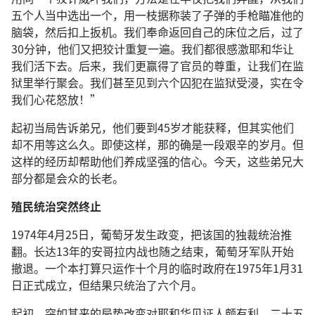
五个人当中选出一个，用一枝据称装了子弹的手枪瞄准他的
脑袋，然后扣上扳机。我们奉命返回自己的床位之后，过了
30分钟，他们又把狡计重复一遍。我们都很感激耶和华让
我们活下去。后来，我们更赢得了官员的尊重，让我们在监
狱里举行聚会。我们甚至见到六个囚犯在监狱受浸，实在令
我们心花怒放！”
起初当局告诉弟兄，他们要到45岁才能获释，但其实他们
却不用等这么久。即使这样，那的确是一段艰辛的岁月。但
这样的经历却帮助他们养成坚强的信心。今天，这些弟兄大
部分都是会众的长老。
殖民统治突然终止
1974年4月25日，葡萄牙发生政变，把该国的独裁统治推
翻。长达13年的安哥拉内战也随之结束，葡萄牙军队开始
撤退。一个本打算只运作十个月的临时政府在1975年1月31
日正式成立，但结果只统治了六个月。
起初，突如其来的局势改变对耶和华见证人颇有利。二十五