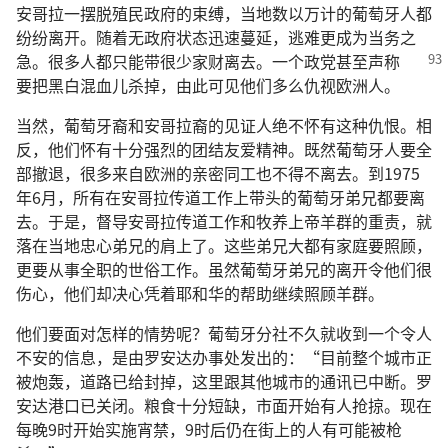
安哥拉一摆脱殖民政府的束缚，当地数以万计的葡萄牙人都
纷纷离开。随着无政府状态迅速蔓延，逃难更成为当务之
急。很多人都只能带很少家财离去。一个政党
甚至声称
要把黑白混血儿杀掉，由此可见他们多么仇视欧洲人。
当然，葡萄牙裔和安哥拉裔的见证人绝不怀有这种仇恨。相
反，他们怀有十分强烈的团结友爱精神。既然葡萄牙人要全
部撤退，很多来自欧洲的亲密同工也不得不离去。到1975
年6月，所有在安哥拉传道工作上带头的葡萄牙弟兄都要离
去。于是，督导安哥拉传道工作和牧养上帝羊群的重责，就
落在当地忠心弟兄的肩上了。这些弟兄大都有家庭要照顾，
更要从事全职的世俗工作。虽然葡萄牙弟兄的离开令他们很
伤心，他们却决心凭着耶和华的帮助继续照顾羊群。
他们要面对怎样的情势呢？葡萄牙分社不久就收到一个令人
不安的信息，是由罗安达办事处发出的：“目前整个城市正
被炮轰，道路已给封掉，这里跟其他城市的通讯已中断。罗
安达港口已关闭。粮食十分短缺，市面开始有人抢掠。现在
每晚9时开始实施宵禁，9时后仍在街上的人有可能被枪