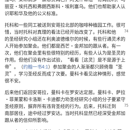
丽亚·埃托西和弗朗西斯科·埃利塞乌。他们也帮助家人认
识耶和华及他的公义标准。
托科和一些同工被送到安哥拉北部的咖啡种植园工作。很可
惜，当时托科对真理的看法已经开始改变了。
托科和他
的圣经研究小组还在利奥波德维尔的时候，有些行通灵术的
人开始参加聚会。他们都是西芒·金邦加的跟从者。有一
次，他们在聚会里有些很特别的经历，有些人认为是圣灵的
作用。但他们没有作出试验，“看看［这灵］是不是源于上
帝”。（
约翰一书4:1
）参加聚会的人渐渐都只顾倚靠“圣
灵”，学习圣经反而成了次要。曼科卡看见这种情形，感觉
很不安。
后来他们返回安哥拉，曼科卡在罗安达定居。曼科卡、萨拉
·菲莱蒙和卡洛斯·卡迪都力劝圣经研究小组的分子要紧守
圣经原则，摒弃所有违背圣经的行为。后来，
托科迁到
南部居住，途中经过罗安达。当时托科显然已经深受金邦加
跟从者的信仰所影响。