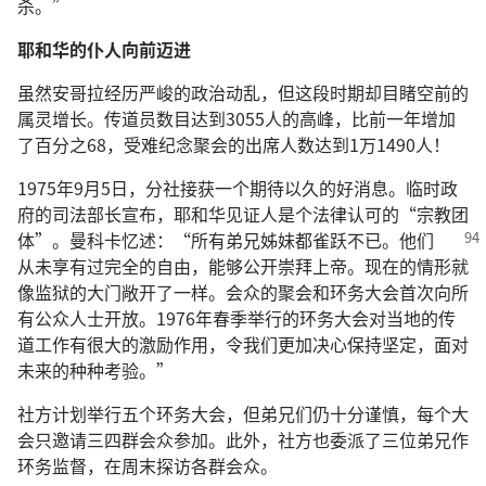
杀。”
耶和华的仆人向前迈进
虽然安哥拉经历严峻的政治动乱，但这段时期却目睹空前的
属灵增长。传道员数目达到3055人的高峰，比前一年增加
了百分之68，受难纪念聚会的出席人数达到1万1490人！
1975年9月5日，分社接获一个期待以久的好消息。临时政
府的司法部长宣布，耶和华见证人是个法律认可的“宗教团
体”。曼科卡忆述：“所有弟兄姊妹都雀跃不已。
他们
从未享有过完全的自由，能够公开崇拜上帝。现在的情形就
像监狱的大门敞开了一样。会众的聚会和环务大会首次向所
有公众人士开放。1976年春季举行的环务大会对当地的传
道工作有很大的激励作用，令我们更加决心保持坚定，面对
未来的种种考验。”
社方计划举行五个环务大会，但弟兄们仍十分谨慎，每个大
会只邀请三四群会众参加。此外，社方也委派了三位弟兄作
环务监督，在周末探访各群会众。