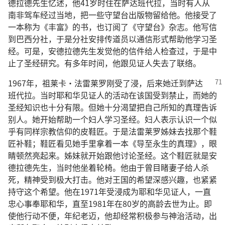
德拉德先生忆述，他41岁时住在萨达班代拉，当时有人从
南非驾车经过当地，把一些守望台出版物留给他。他接受了
一本称为《丰富》的书，也订阅了《守望台》杂志。他写信
到巴西分社，于是分社安排传道员以通信形式帮助他学习圣
经。可是，安德拉德先生发觉他的信件给人检查过，于是中
止了圣经研究。有多年时间，他跟见证人失去了联络。
1967年，祖莱卡·法雷莱罗刚受了浸，后来她迁到
萨达
班代拉。当时耶和华见证人的活动在该国受到禁止，而她的
圣经知识也十分有限。但她十分渴望把自己所知的真理告诉
别人。她开始帮助一个妇人学习圣经。妇人表示认识一个似
乎有同样宗教信仰的皮鞋匠。于是法雷莱罗姊妹去找那个鞋
匠补鞋；鞋匠看见她手里拿着一本《导至永生的真理》，眼
睛顿然亮起来。姊妹就开始跟他讨论圣经。这个鞋匠就是安
德拉德先生，当时他坐着轮椅。他由于曾目睹妻子给人杀
死，精神受到极大打击。
他对王国的希望深感兴趣，也紧紧
持守这个希望。他在1971年受浸成为耶和华见证人，一直
忠心事奉耶和华，直至1981年在80岁的高龄去世为止。即
使他行动不便，年纪老迈，他却经常积极参与神治活动，出