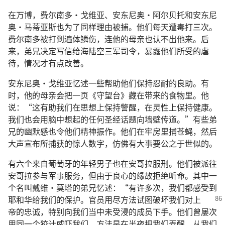
在万博，费尔南多·戈维亚、安东尼奥·阿尔贝托和安东尼
奥·马蒂亚斯也为了同样理由被捕。他们每天遭毒打三次。
费尔南多被打到遍体鳞伤，连他的母亲也认不出他来。后
来，弟兄决定写信给海陆空三军司令，暴露他们所受的虐
待，情况才有点改善。
安东尼奥·戈维亚忆述一些帮助他们保持忍耐的良助。有
时，他的母亲会把一页《守望台》藏在带来的食物里。他
说：“这有助我们在思想上保持警醒，在灵性上保持健康。
我们也会用脑中想起的任何圣经话题向墙壁传道。”有些弟
兄的幽默感也令他们精神振作。他们在牢房里捕苍蝇，然后
大声宣布所捕获的惊人数字，仿佛有大事要公之于世似的。
有六个来自葡萄牙的年轻男子也在安哥拉服刑。他们被派往
安哥拉参与军事服务，但由于良心的缘故拒绝听命。其中一
个名叫戴维·莫塔的弟兄忆述：“有许多次，我们都感受到
耶和华给我们的保护。官员用尽方法
试图破坏我们对上
帝的忠诚，特别向我们当中未受浸的成员下手。他们曾屡次
用同一个狡计威吓我们，方法是在半夜把我们弄醒，从我们