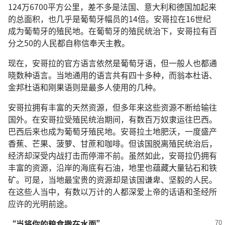
124万6700平方公里，差不多是法国、意大利和德国加起来
的总面积，也几乎是葡萄牙幅员的14倍。安哥拉在16世纪
成为葡萄牙的殖民地。在葡萄牙的殖民统治下，安哥拉有百
分之50的人民都自称信奉天主教。
现在，安哥拉的官方语言依然是葡萄牙语，但一般人也都通
晓数种语言。当地通用的语言共有四十多种，而翁本杜语、
金邦杜语和刚果语则是最多人使用的几种。
安哥拉拥有丰富的天然资源，但多年来这些资源不断给输往
国外。在安哥拉受殖民统治期间，有数百万奴隶运往巴西。
巴西后来也成为葡萄牙殖民地。安哥拉土地肥沃，一度盛产
香蕉、芒果、菠萝、甘蔗和咖啡。但该国脱离殖民统治后，
经济却深受内战打击而停滞不前。虽然如此，安哥拉仍拥有
丰富的资源，沿岸的海底有石油，地里也蕴藏大量钻石和铁
矿。可是，当地最宝贵的资源却是该国谦卑、坚毅的人民。
在这些人当中，有数以万计的人都深爱上帝的话语和圣经所
应许的光明前途。
“当将你的粮食撒在水面”