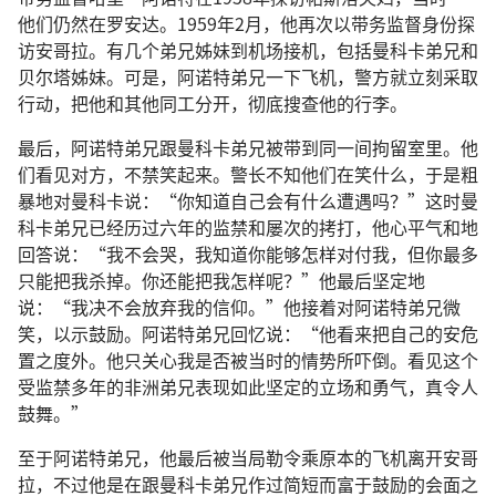
他们仍然在罗安达。1959年2月，他再次以带务监督身份探
访安哥拉。有几个弟兄姊妹到机场接机，包括曼科卡弟兄和
贝尔塔姊妹。可是，阿诺特弟兄一下飞机，警方就立刻采取
行动，把他和其他同工分开，彻底搜查他的行李。
最后，阿诺特弟兄跟曼科卡弟兄被带到同一间拘留室里。他
们看见对方，不禁笑起来。警长不知他们在笑什么，于是粗
暴地对曼科卡说：“你知道自己会有什么遭遇吗？”这时曼
科卡弟兄已经历过六年的监禁和屡次的拷打，他心平气和地
回答说：“我不会哭，我知道你能够怎样对付我，但你最多
只能把我杀掉。你还能把我怎样呢？”他最后坚定地
说：“我决不会放弃我的信仰。”他接着对阿诺特弟兄微
笑，以示鼓励。阿诺特弟兄回忆说：“他看来把自己的安危
置之度外。他只关心我是否被当时的情势所吓倒。看见这个
受监禁多年的非洲弟兄表现如此坚定的立场和勇气，真令人
鼓舞。”
至于阿诺特弟兄，他最后被当局勒令乘原本的飞机离开安哥
拉，不过他是在跟曼科卡弟兄作过简短而富于鼓励的会面之