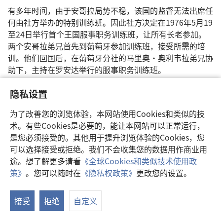
有多年时间，由于安哥拉局势不稳，该国的监督无法出席任
何由社方举办的特别训练班。因此社方决定在1976年5月19
至24日举行首个王国服事职务训练班，让所有长老参加。
两个安哥拉弟兄首先到葡萄牙参加训练班，接受所需的培
训。他们回国后，在葡萄牙分社的马里奥·奥利韦拉弟兄协
助下，主持在罗安达举行的服事职务训练班。
有分参加训练班的23位长老，都十分赏识来自圣经的指
隐私设置
引，帮助他们“牧养上帝的羊群”。（
彼得前书5:2
）后来
成为环务监督的卡迪弟兄，回想训练班对他们的影响：“长
为了改善您的浏览体验，本网站使用Cookies和类似的技
老参加完训练班之后，能够以新的观点看耶和华的组织。训
术。有些Cookies是必要的，能让本网站可以正常运行，
练班让弟兄看出，耶和华的组织很着重教导。他们学会怎样
是您必须接受的。其他用于提升浏览体验的Cookies，您
帮助会众里的弟兄，运用圣经原则去解决难题。此外，他们
可以选择接受或拒绝。我们不会收集您的数据用作商业用
也从训练班学到怎样把会众的活动组织得更好，以及怎样善
途。想了解更多请看
《全球Cookies和类似技术使用政
用服事仆人的才干为会众服务。”
策》
。您可以随时在
《隐私权政策》
更改您的设置。
显
示
安哥拉的见证人既然取得法律认可，圣经和圣经书刊
就
接受
拒绝
自定义
目
可以进口了。在五个月内，有些会众收到了第一批杂志。他
录
们终于可以拥有共32页的整本《守望台》和《儆醒！》