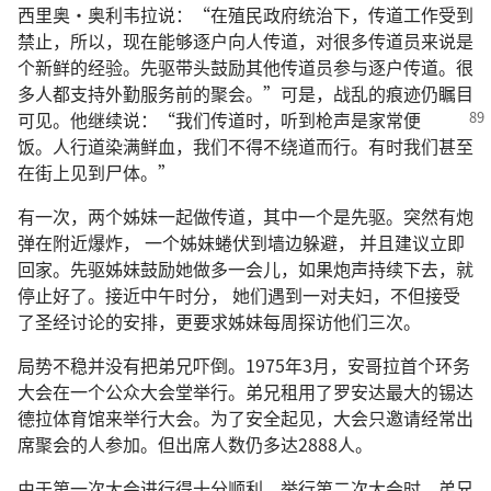
西里奥·奥利韦拉说：“在殖民政府统治下，传道工作受到
禁止，所以，现在能够逐户向人传道，对很多传道员来说是
个新鲜的经验。先驱带头鼓励其他传道员参与逐户传道。很
多人都支持外勤服务前的聚会。”可是，战乱的痕迹仍瞩目
可见。他继续说：“我们传道
时，听到枪声是家常便
饭。人行道染满鲜血，我们不得不绕道而行。有时我们甚至
在街上见到尸体。”
有一次，两个姊妹一起做传道，其中一个是先驱。突然有炮
弹在附近爆炸， 一个姊妹蜷伏到墙边躲避， 并且建议立即
回家。先驱姊妹鼓励她做多一会儿，如果炮声持续下去，就
停止好了。接近中午时分， 她们遇到一对夫妇，不但接受
了圣经讨论的安排，更要求姊妹每周探访他们三次。
局势不稳并没有把弟兄吓倒。1975年3月，安哥拉首个环务
大会在一个公众大会堂举行。弟兄租用了罗安达最大的锡达
德拉体育馆来举行大会。为了安全起见，大会只邀请经常出
席聚会的人参加。但出席人数仍多达2888人。
由于第一次大会进行得十分顺利，举行第二次大会时，弟兄