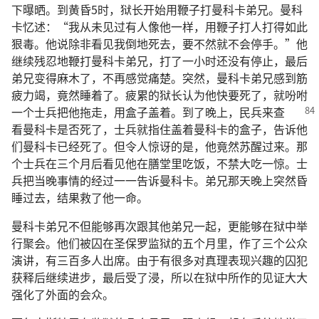
下曝晒。到黄昏5时，狱长开始用鞭子打曼科卡弟兄。曼科
卡忆述：“我从未见过有人像他一样，用鞭子打人打得如此
狠毒。他说除非看见我倒地死去，要不然就不会停手。”他
继续残忍地鞭打曼科卡弟兄，打了一小时还没有停止，最后
弟兄变得麻木了，不再感觉痛楚。突然，曼科卡弟兄感到筋
疲力竭，竟然睡着了。疲累的狱长认为他快要死了，就吩咐
一个士兵把
他拖走，用盒子盖着。到了晚上，民兵来查
看曼科卡是否死了，士兵就指住盖着曼科卡的盒子，告诉他
们曼科卡已经死了。但令人惊讶的是，他竟然苏醒过来。那
个士兵在三个月后看见他在膳堂里吃饭，不禁大吃一惊。士
兵把当晚事情的经过一一告诉曼科卡。弟兄那天晚上突然昏
睡过去，结果救了他一命。
曼科卡弟兄不但能够再次跟其他弟兄一起，更能够在狱中举
行聚会。他们被囚在圣保罗监狱的五个月里，作了三个公众
演讲，有三百多人出席。由于有很多对真理表现兴趣的囚犯
获释后继续进步，最后受了浸，所以在狱中所作的见证大大
强化了外面的会众。