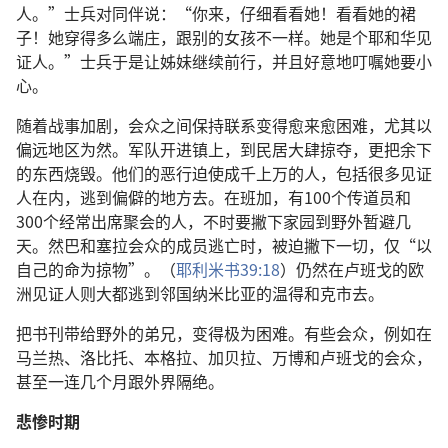
人。”士兵对同伴说：“你来，仔细看看她！看看她的裙
子！她穿得多么端庄，跟别的女孩不一样。她是个耶和华见
证人。”士兵于是让姊妹继续前行，并且好意地叮嘱她要小
心。
随着战事加剧，会众之间保持联系变得愈来愈困难，尤其以
偏远地区为然。军队开进镇上，到民居大肆掠夺，更把余下
的东西烧毁。他们的恶行迫使成千上万的人，包括很多见证
人在内，逃到偏僻的地方去。在班加，有100个传道员和
300个经常出席聚会的人，不时要撇下家园到野外暂避几
天。然巴和塞拉会众的成员逃亡时，被迫撇下一切，仅“以
自己的命为掠物”。（
耶利米书39:18
）仍然在卢班戈的欧
洲见证人则大都逃到邻国纳米比亚的温得和克市去。
把书刊带给野外的弟兄，变得极为困难。有些会众，例如在
马兰热、洛比托、本格拉、加贝拉、万博和卢班戈的会众，
甚至一连几个月跟外界隔绝。
悲惨时期