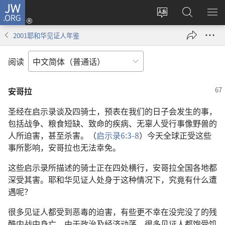
JW.ORG
登
录
更
搜
显
（打
改
索
示
2001耶和华见证人年鉴
开
网
JW.ORG
菜
新
站
单
阅读
窗
语
口）
言
安哥拉
圣经在启示录谈及四骑士，预表在我们的日子会发生的事，
包括战争、粮食短缺、致命的疾病、无辜人受行事像野兽的
人所迫害，甚至杀害。（
启示录6:3-8
）今天全球正受这些
事所影响，安哥拉也无法幸免。
这些启示录所描述的骑士正在四处横行，安哥拉全国各地都
深受其害。耶和华见证人处身于这种情况下，究竟有什么遭
遇呢？
很多见证人都受到恶毒的迫害，有些更不幸在没完没了的残
酷内战中身亡。由于政治及经济动荡，很多见证人都饱受饥