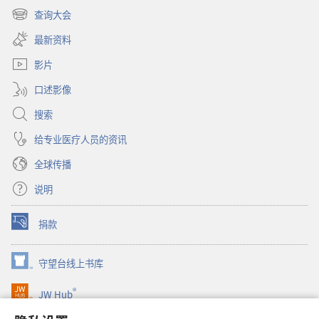
年
开
查询大会
鉴
（打
新
开
窗
最新资料
新
口）
窗
影片
口）
口述影像
搜索
给专业医疗人员的资讯
全球传播
说明
捐款
（打
开
新
守望台线上书库
（打
窗
开
口）
®
JW Hub
新
（打
窗
开