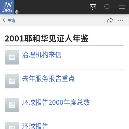
JW.ORG
登
录
更
搜
显
（打
改
索
示
书籍
开
网
JW.ORG
菜
新
站
单
2001耶和华见证人年鉴
窗
语
口）
言
治理机构来信
去年服务报告重点
环球报告2000年度总数
环球报告