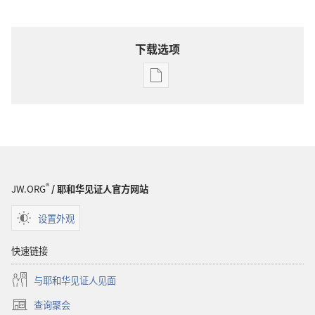
下载选项
出
版
物
下
载
选
项
®
JW.ORG
/ 耶和华见证人官方网站
2001
耶
设置外观
和
华
快速链接
见
与耶和华见证人见面
证
人
查询聚会
（打