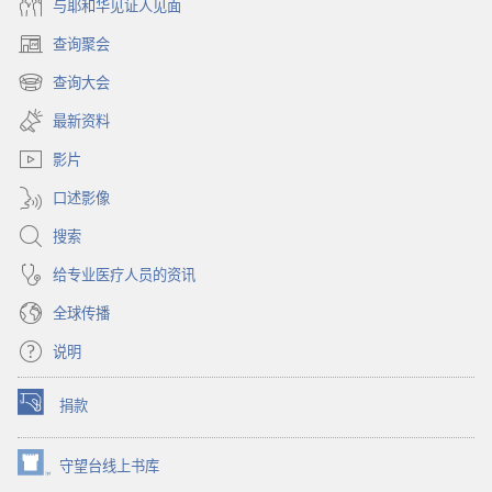
与耶和华见证人见面
查询聚会
（打
开
查询大会
（打
新
开
窗
最新资料
新
口）
窗
影片
口）
口述影像
搜索
给专业医疗人员的资讯
全球传播
说明
捐款
（打
开
新
守望台线上书库
（打
窗