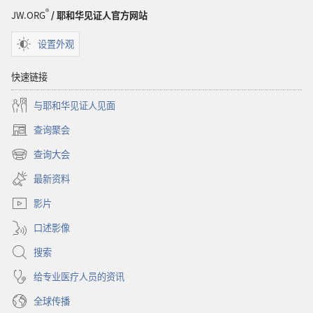
样
®
JW.ORG
/ 耶和华见证人官方网站
设置外观
快速链接
与耶和华见证人见面
查询聚会
（打
开
查询大会
（打
新
开
窗
最新资料
新
口）
窗
影片
口）
口述影像
搜索
给专业医疗人员的资讯
全球传播