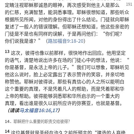
定睛
注视
耶稣
那
诚恳
的
眼神
，
再次
感受
到
他
主人
是
那么
的
仁慈
，
充满
智慧
，
能
洞悉
事理
。
耶稣
很
想
知道
，
那些
听众
根据
所见所闻
，
对
他
的
身份
得
出
了
什么
结论
。
门徒
就
向
耶稣
复述
了
一般
人
的
错误
理解
。
但
耶稣
还
想
知道
，
他
这些
亲密
的
门徒
是
不
是
也
有
同样
的
误解
，
于是
再
问
他们
：“
你们
呢
？
你们
说
我
是
谁
？”（
路加福音
9:18-20
）
13
这
次
，
彼得
也
像
以前
那样
，
很
快
地
作
出
回应
。
他
用
坚定
的
语气
，
清楚
地
说
出
许多
在场
的
门徒
心
中
的
想法
，
他
说
：“
你
是
基督
，
是
永活
上帝
的
儿子
。”
我们
可以
想象
，
耶稣
听见
他
这么
说
时
，
脸
上
必定
露
出
了
表示
赞许
的
笑容
，
并
亲切
地
称赞
他
。
耶稣
对
彼得
说
，
那些
有
真
信心
的
人
之所以
能
明白
这个
重要
的
真理
，
不
是
凭
着
凡人
的
帮助
，
而
是
凭
着
耶和华
上帝
的
帮助
。
彼得
能够
洞悉
耶和华
所
启示
的
一
个
重大
的
真理
，
看
出
谁
是
很
久
以前
所
应许
的
弥赛亚
，
也
就是
基督
。
（
请
读
马太福音
16:16,
17
）
14．
耶稣
把
什么
重要
的
职责
交
给
彼得
？
14
这
位
基督
就是
圣经
在
许久
之前
所
预言
的
“
建造
的
人
弃绝