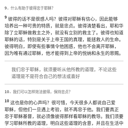
9．
什么
有
助
于
彼得
忠于
耶稣
？
9
彼得
的
话
不
是
很
感人
吗
？
彼得
对
耶稣
有
信心
，
因此
能够
培养
出
一
种
可贵
的
特质
，
就是
忠贞
。
彼得
清楚
看
出
，
耶和华
除了
立
耶稣
做
救主
之
外
，
就
没有
立
别
的
救主
了
。
彼得
也
知道
耶稣
的
话
，
特别
是
关于
上帝
王国
的
真理
，
能
拯救
人
的
生命
。
彼得
明白
，
即使
有些
事情
令
他
困惑
，
他
也
不
会
离开
耶稣
，
因为
唯有
通过
耶稣
，
他
才
能
得到
上帝
的
悦纳
和
永生
的
恩赐
。
我们
忠于
耶稣
，
就
须要
听从
他
所
教
的
道理
，
不论
这些
道理
是
不
是
符合
自己
的
想法
或
喜好
10．
我们
可以
怎样
效法
彼得
，
保持
忠贞
？
10
这
也
是
你
的
心声
吗
？
很
可惜
，
今天
很
多
人
都
说
自己
爱
耶稣
，
但
他们
一旦
遇
上
考验
，
就
不
再
忠于
他
。
我们
要
真正
忠于
耶稣
基督
，
就
必须
像
彼得
那样
看
耶稣
的
教导
。
我们
须要
学习
耶稣
所
教
的
道理
，
明白
这些
道理
的
含意
，
并且
在
生活
中