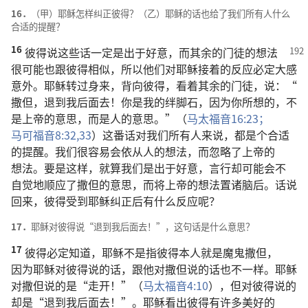
16．
（
甲
）
耶稣
怎样
纠正
彼得
？（
乙
）
耶稣
的
话
也
给
了
我们
所有
人
什么
合适
的
提醒
？
16
彼得
说
这些
话
一定
是
出于
好意
，
而
其余
的
门徒
的
想法
很
可能
也
跟
彼得
相似
，
所以
他们
对
耶稣
接着
的
反应
必定
大
感
意外
。
耶稣
转
过
身
来
，
背
向
彼得
，
看
着
其余
的
门徒
，
说
：“
撒但
，
退
到
我
后面
去
！
你
是
我
的
绊脚石
，
因为
你
所
想
的
，
不
是
上帝
的
意思
，
而
是
人
的
意思
。”（
马太福音
16:23；
马可福音
8:32,33
）
这
番
话
对
我们
所有
人
来
说
，
都
是
个
合适
的
提醒
。
我们
很
容易
会
依从
人
的
想法
，
而
忽略
了
上帝
的
想法
。
要是
这样
，
就算
我们
是
出于
好意
，
言行
却
可能
会
不
自觉
地
顺应
了
撒但
的
意思
，
而
将
上帝
的
想法
置诸脑后
。
话
说
回来
，
彼得
受
到
耶稣
纠正
后
有
什么
反应
呢
？
17．
耶稣
对
彼得
说
“
退
到
我
后面
去
！”，
这
句
话
是
什么
意思
？
17
彼得
必定
知道
，
耶稣
不
是
指
彼得
本人
就是
魔鬼
撒但
，
因为
耶稣
对
彼得
说
的
话
，
跟
他
对
撒但
说
的
话
也
不
一样
。
耶稣
对
撒但
说
的
是
“
走
开
！”（
马太福音
4:10
），
但
对
彼得
说
的
却
是
“
退
到
我
后面
去
！”。
耶稣
看
出
彼得
有
许多
美好
的