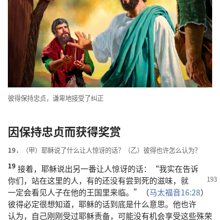
彼得
保持
忠贞
，
谦卑
地
接受
了
纠正
因
保持
忠贞
而
获得
奖赏
19．
（
甲
）
耶稣
说
了
什么
让
人
惊讶
的
话
？（
乙
）
彼得
也许
怎么
认为
？
19
接着
，
耶稣
说
出
另
一
番
让
人
惊讶
的
话
：“
我
实在
告诉
你们
，
站
在
这里
的
人
，
有
的
还
没有
尝
到
死
的
滋味
，
就
一定
会
看见
人子
在
他
的
王国
里
来临
。”（
马太福音
16:28
）
彼得
必定
很
想
知道
，
耶稣
的
话
到底
是
什么
意思
。
他
也许
认为
，
自己
刚刚
受
过
耶稣
责备
，
可能
没有
机会
享受
这些
殊荣