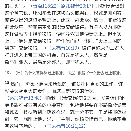
的
石头
”。（
诗篇
118:22；
路加福音
20:17
）
耶稣
接着
谈
到
这个
预言
说
，
耶和华
会
在
这
块
石头
或
磐石
，
也
就是
刚刚
被
彼得
认
出
的
这
位
基督
之
上
，
建立
一
群
会众
。
然后
，
耶稣
将
这
群
会众
中
一些
非常
重要
的
职责
交
给
彼得
。
有些
人
以为
耶稣
这样
做
就
等于
抬举
彼得
，
使
他
凌驾
其他
使徒
之
上
。
但
事实
上
，
耶稣
只是
交
给
彼得
一些
任务
而已
。
他
把
“
天
上
王国
的
钥匙
”
交
给
彼得
。（
马太福音
16:19
）
彼得
有
殊荣
为
三
群
人
打开
进入
上帝
王国
的
机会
，
首先
是
犹太人
，
然后
是
撒马利亚人
，
最后
是
外邦人
，
即
非犹太人
。
15．
（
甲
）
为什么
彼得
想
阻止
耶稣
？（
乙
）
他
说
了
什么
话
去
阻止
耶稣
？
15
然而
，
就
像
耶稣
后来
所
说
的
，
谁
获
托付
更
多
的
工作
，
谁
就
要
负
起
更
大
的
责任
，
而
这
正
是
彼得
的
情况
。
（
路加福音
12:48
）
耶稣
把
职责
交
给
彼得
之后
，
就
告诉
门徒
更
多
跟
弥赛亚
有关
的
重要
真理
，
包括
他
将要
在
耶路撒冷
受苦
和
死
去
。
彼得
听
到
耶稣
这样
说
，
就
十分
不安
，
于是
将
耶稣
拉
到
一旁
，
想
阻止
他
，
说
：“
主
啊
，
你
该
爱惜
自己
，
你
绝
不
会
有
这
种
下场
的
。”（
马太福音
16:21,22
）