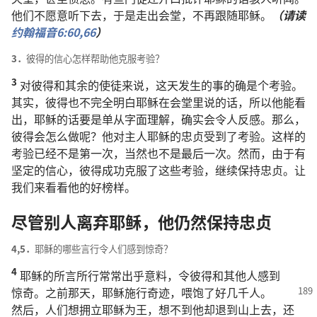
他们
不
愿意
听
下去
，
于是
走
出
会堂
，
不
再
跟随
耶稣
。
（
请
读
约翰福音
6:60,
66
）
3．
彼得
的
信心
怎样
帮助
他
克服
考验
？
3
对
彼得
和
其余
的
使徒
来
说
，
这
天
发生
的
事
的确
是
个
考验
。
其实
，
彼得
也
不
完全
明白
耶稣
在
会堂
里
说
的
话
，
所以
他
能
看
出
，
耶稣
的
话
要是
单
从
字面
理解
，
确实
会
令
人
反感
。
那么
，
彼得
会
怎么
做
呢
？
他
对
主人
耶稣
的
忠贞
受
到
了
考验
。
这样
的
考验
已经
不
是
第
一
次
，
当然
也
不
是
最后
一
次
。
然而
，
由于
有
坚定
的
信心
，
彼得
成功
克服
了
这些
考验
，
继续
保持
忠贞
。
让
我们
来
看看
他
的
好
榜样
。
尽管
别人
离弃
耶稣
，
他
仍然
保持
忠贞
4,5．
耶稣
的
哪些
言行
令
人们
感到
惊奇
？
4
耶稣
的
所
言
所
行
常常
出乎
意料
，
令
彼得
和
其他
人
感到
惊奇
。
之前
那
天
，
耶稣
施行
奇迹
，
喂
饱
了
好几
千
人
。
然后
，
人们
想
拥立
耶稣
为
王
，
想
不
到
他
却
退
到
山
上
去
，
还