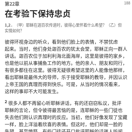
第
22
章
在考验下保持忠贞
1,2．
（
甲
）
耶稣
在
迦百农
传道
时
，
彼得
心里
怀
着
什么
希望
？（
乙
）
但
实情
如何
？
彼得
环视
身边
的
听众
，
看
到
他们
脸
上
的
表情
，
不禁
忧虑
起来
。
当时
，
他们
身
处
迦百农
的
犹太
会堂
，
耶稣
正
向
一
群
人
讲话
。
迦百农
位于
加利利海
北面
海岸
，
这里
是
彼得
的
家乡
，
也
是
他
以前
从事
捕
鱼
工作
的
地方
。
他
的
亲人
、
朋友
和
同行
，
有
很
多
都
住
在
这里
。
彼得
无疑
很
希望
这里
的
人
能
像
他
那样
，
看
出
耶稣
是
最
伟大
的
导师
，
乐于
接受
耶稣
的
教导
，
并
因
认识
上帝
王国
的
真理
而
得到
快乐
。
可是
，
从
当时
的
情况
看来
，
这样
的
事
却
不
大
可能
发生
。
2
很
多
人
都
不
再
留心
听
耶稣
讲话
，
有
的
还
窃窃私议
，
批评
耶稣
的
言论
，
但
令
彼得
最
苦恼
的
是
，
连
耶稣
的
一些
门徒
也
失去
他们
刚
认识
真理
时
的
反应
。
当初
，
他们
好像
发现
了
宝藏
一样
，
脸
上
洋溢
着
欣喜
的
表情
。
但
这
时
，
他们
却
是
一
脸
的
失望
，
甚至
愤怒
。
有些
门徒
还
开口
批评
耶稣
的
话
骇人听闻
。