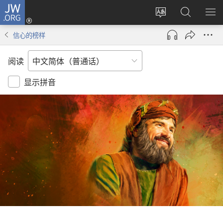
JW.ORG
登
录
更
搜
显
（打
改
索
示
信心的榜样
开
网
JW.ORG
菜
新
站
单
阅读
窗
语
口）
言
显示拼音