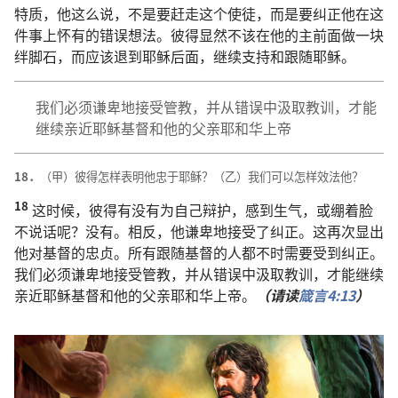
特质
，
他
这么
说
，
不
是
要
赶走
这个
使徒
，
而
是
要
纠正
他
在
这
件
事
上
怀
有
的
错误
想法
。
彼得
显然
不
该
在
他
的
主
前面
做
一
块
绊脚石
，
而
应该
退
到
耶稣
后面
，
继续
支持
和
跟随
耶稣
。
我们
必须
谦卑
地
接受
管教
，
并
从
错误
中
汲取
教训
，
才
能
继续
亲近
耶稣
基督
和
他
的
父亲
耶和华
上帝
18．
（
甲
）
彼得
怎样
表明
他
忠于
耶稣
？（
乙
）
我们
可以
怎样
效法
他
？
18
这
时候
，
彼得
有
没
有
为
自己
辩护
，
感到
生气
，
或
绷
着
脸
不
说话
呢
？
没有
。
相反
，
他
谦卑
地
接受
了
纠正
。
这
再次
显
出
他
对
基督
的
忠贞
。
所有
跟随
基督
的
人
都
不时
需要
受
到
纠正
。
我们
必须
谦卑
地
接受
管教
，
并
从
错误
中
汲取
教训
，
才
能
继续
亲近
耶稣
基督
和
他
的
父亲
耶和华
上帝
。
（
请
读
箴言
4:13
）