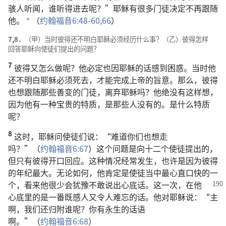
骇人听闻
，
谁
听
得
进去
呢
？”
耶稣
有
很
多
门徒
决定
不
再
跟随
他
。
（
约翰福音
6:48-60,
66
）
a
7,8．
（
甲
）
当时
彼得
还
不
明白
耶稣
必须
经历
什么
事
？（
乙
）
彼得
怎样
回答
耶稣
向
使徒们
提
出
的
问题
？
7
彼得
又
怎么
做
呢
？
他
必定
也
因
耶稣
的
话
感到
困惑
。
当时
他
还
不
明白
耶稣
必须
死
去
，
才
能
完成
上帝
的
旨意
。
那么
，
彼得
也
想
跟随
那些
善变
的
门徒
，
离弃
耶稣
吗
？
他
绝
没有
这样
想
，
因为
他
有
一
种
宝贵
的
特质
，
是
那些
人
没有
的
。
是
什么
特质
呢
？
8
这
时
，
耶稣
问
使徒们
说
：“
难道
你们
也
想
走
吗
？”（
约翰福音
6:67
）
这个
问题
是
向
十二
个
使徒
提
出
的
，
但
只有
彼得
开口
回应
。
这
种
情况
经常
发生
，
也许
是
因为
彼得
的
年纪
最
大
。
无论如何
，
他
肯定
是
使徒
当中
最
心直口快
的
一
个
，
看来
他
很
少
会
犹豫
不敢
说
出
心底话
。
这
一
次
，
在
他
心底
里
的
是
一
番
既
感人
又
令
人
难忘
的
话
。
他
对
耶稣
说
：“
主
啊
，
我们
还
归附
谁
呢
？
你
有
永生
的
话语
啊
。”（
约翰福音
6:68
）