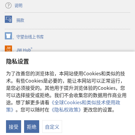
说明
捐款
（打
开
新
守望台线上书库
（打
窗
开
口）
®
JW Hub
新
（打
窗
开
隐私设置
口）
JW Library®
新
窗
为了改善您的浏览体验，本网站使用Cookies和类似的技
口）
Watchtower Library
术。有些Cookies是必要的，能让本网站可以正常运行，
是您必须接受的。其他用于提升浏览体验的Cookies，您
可以选择接受或拒绝。我们不会收集您的数据用作商业用
途。想了解更多请看
《全球Cookies和类似技术使用政
Copyright
© 2026 Watch Tower Bible and Tract Society of Pennsylvania.
策》
。您可以随时在
《隐私权政策》
更改您的设置。
显
使用条款
|
隐私权政策
|
隐私设置
示
接受
拒绝
自定义
目
录