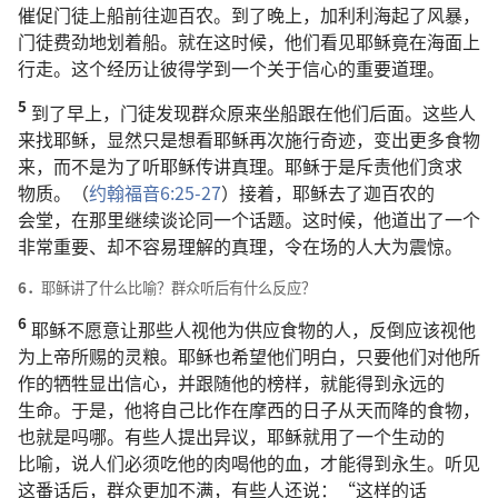
催促
门徒
上
船
前往
迦百农
。
到
了
晚上
，
加利利海
起
了
风暴
，
门徒
费劲
地
划
着
船
。
就
在
这
时候
，
他们
看见
耶稣
竟
在
海面
上
行走
。
这个
经历
让
彼得
学
到
一
个
关于
信心
的
重要
道理
。
5
到
了
早上
，
门徒
发现
群众
原来
坐
船
跟
在
他们
后面
。
这些
人
来
找
耶稣
，
显然
只是
想
看
耶稣
再次
施行
奇迹
，
变
出
更
多
食物
来
，
而
不
是
为了
听
耶稣
传讲
真理
。
耶稣
于是
斥责
他们
贪求
物质
。（
约翰福音
6:25-27
）
接着
，
耶稣
去
了
迦百农
的
会堂
，
在
那里
继续
谈论
同
一
个
话题
。
这
时候
，
他
道
出
了
一
个
非常
重要
、
却
不
容易
理解
的
真理
，
令
在场
的
人
大为
震惊
。
6．
耶稣
讲
了
什么
比喻
？
群众
听
后
有
什么
反应
？
6
耶稣
不
愿意
让
那些
人
视
他
为
供应
食物
的
人
，
反倒
应该
视
他
为
上帝
所
赐
的
灵粮
。
耶稣
也
希望
他们
明白
，
只要
他们
对
他
所
作
的
牺牲
显
出
信心
，
并
跟随
他
的
榜样
，
就
能
得到
永远
的
生命
。
于是
，
他
将
自己
比
作
在
摩西
的
日子
从
天
而
降
的
食物
，
也
就是
吗哪
。
有些
人
提
出
异议
，
耶稣
就
用
了
一
个
生动
的
比喻
，
说
人们
必须
吃
他
的
肉
喝
他
的
血
，
才
能
得到
永生
。
听见
这
番
话
后
，
群众
更加
不满
，
有些
人
还
说
：“
这样
的
话