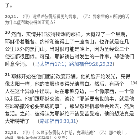
了
。
20,21．
（
甲
）
请
描述
彼得
所
看见
的
异象
。（
乙
）
异象
里
的
人
所
说
的
话
为什么
能
帮助
彼得
纠正
观点
？
20
然而
，
实情
并非
彼得
所
想
的
那样
。
大概
过
了
一
个
星期
，
耶稣
带
着
雅各
、
约翰
和
彼得
上
了
一
座
高山
，
也许
就是
在
几
公里
以外
的
黑门山
。
当时
很
可能
是
晚上
，
因为
圣经
说
三
个
使徒
都
很
困倦
。
可是
，
耶稣
祷告
时
发生
的
一
件
事
，
却
使
他们
睡意
全
消
。（
马太福音
17:1；
路加福音
9:28,29,
32
）
21
耶稣
开始
在
他们
面前
改变
形貌
。
他
的
脸
开始
发光
，
亮
得
像
太阳
一样
，
他
的
衣服
也
变
得
光洁
雪白
。
然后
，
有
两
个
人
在
这个
异象
中
出现
，
站
在
耶稣
身边
，
一
个
像
摩西
，
一
个
像
以利亚
。
他们
跟
耶稣
交谈
，
谈论
“
耶稣
要
离世
的
事
，
就是
他
在
耶路撒冷
必要
完成
的
事
”，
那
显然
是
指
耶稣
会
死
去
，
然后
复活
。
之前
，
彼得
认为
耶稣
绝
不
该
受苦
受难
，
他
的
想法
真
是
大错特错
了
！（
路加福音
9:30,31
）
22,23．
（
甲
）
什么
显示
彼得
待
人
仁慈
，
充满
热诚
？（
乙
）
那个
晚上
，
彼得
、
雅各
和
约翰
还
获得
什么
奖赏
？