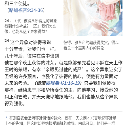
和
三
个
使徒
。
（
路加福音
9:34-36
）
24．
（
甲
）
彼得
从
所
看见
的
异象
得到
什么
裨益
？（
乙
）
我们
怎么
做
，
也
能
从
这个
异象
得益
？
24
这个
异象
对
彼得
来
说
彼得
、
雅各
和
约翰
获得
奖赏
，
得以
看见
一
个
鼓舞
人心
的
异象
十分
宝贵
，
对
我们
也
一样
。
几十
年
后
，
彼得
在
信
中
谈
到
他
在
那个
晚上
获得
的
殊荣
，
就是
能够
预先
看见
耶稣
在
天
上
作
王
时
的
荣耀
，
有幸
“
亲眼
见
过
他
的
威严
”。
这个
异象
证实
了
圣经
的
许多
预言
，
也
强化
了
彼得
的
信心
，
使
他
有
力量
面对
未来
的
考验
。
（
请
读
彼得后书
1:16-19
）
只要
我们
像
彼得
那样
，
继续
忠于
耶和华
所
委任
的
主
，
向
他
学习
，
接受
他
的
纠正
和
管教
，
并
天天
谦卑
地
跟随
他
，
我们
也
能
从
这个
异象
得到
强化
。
在
迦百农
会堂
听
耶稣
讲话
的
群众
，
仅
在
一
天
之前
才
兴奋
地
说
耶稣
是
a
上帝
的
先知
，
但
这
时
却
拒绝
接受
耶稣
的
教导
。
由此可见
，
他们
是
一
群