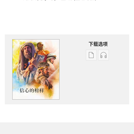
下载选项
出
音
版
频
物
下
下
载
载
选
选
项
项
信
信
心
心
的
的
榜
榜
样