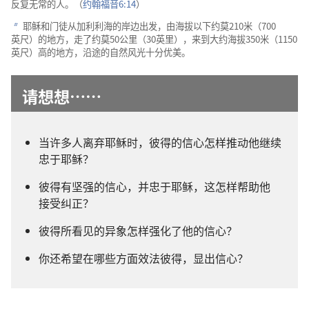
反复无常
的
人
。（
约翰福音
6:14
）
耶稣
和
门徒
从
加利利海
的
岸边
出发
，
由
海拔
以下
约莫
210
米
（700
b
英尺
）
的
地方
，
走
了
约莫
50
公里
（30
英里
），
来
到
大约
海拔
350
米
（1150
英尺
）
高
的
地方
，
沿途
的
自然
风光
十分
优美
。
请
想想
……
当
许多
人
离弃
耶稣
时
，
彼得
的
信心
怎样
推动
他
继续
忠于
耶稣
？
彼得
有
坚强
的
信心
，
并
忠于
耶稣
，
这
怎样
帮助
他
接受
纠正
？
彼得
所
看见
的
异象
怎样
强化
了
他
的
信心
？
你
还
希望
在
哪些
方面
效法
彼得
，
显
出
信心
？