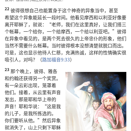
22
彼得
很
想
自己
也
能
置身
于
这个
神奇
的
异象
当中
，
甚至
希望
这个
异象
能
延长
一
段
时间
。
他
看见
摩西
和
以利亚
好像
要
离开
耶稣
了
，
就
说
：“
老师
，
我们
在
这里
真
好
，
让
我们
搭
三
个
帐幕
，
一
个
给
你
，
一
个
给
摩西
，
一
个
给
以利亚
吧
。”
彼得
在
异象
中
看见
的
，
是
两
个
死
去
很
久
的
上帝
忠仆
的
形象
，
他们
当然
不
需要
什么
帐幕
。
当时
彼得
根本
没
想
清楚
就
脱口而出
。
可是
，
这
也
显示
他
待
人
仁慈
，
充满
热诚
，
这样
的
性情
确实
很
吸引
人
，
对
吗
？（
路加福音
9:33
）
23
那个
晚上
，
彼得
、
雅各
和
约翰
还
获得
另
一
个
奖赏
。
有
一
朵
云彩
出现
，
笼罩
着
他们
。
接着
，
从
云
里
有
声音
发出
，
那
是
耶和华
上帝
的
声音
！
耶和华
说
：“
这
是
我
的
儿子
，
是
我
所
拣选
的
。
你们
要
听从
他
。”
然后
异象
就
消失
了
，
山
上
只
剩
下
耶稣