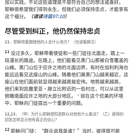
加以
实践
，
不论
这些
道理
是
不
是
符合
自己
的
想法
或
喜好
。
耶稣
很
希望
我们
得到
永生
，
但
我们
必须
保持
忠贞
，
才
能
享有
这个
福分
。
（
请
读
诗篇
97:10
）
尽管
受
到
纠正
，
他
仍然
保持
忠贞
11．
耶稣
带
着
跟随
他
的
人
去
什么
地方
？（
也
请
看
脚注
）
11
没
过
多
久
，
耶稣
带
着
使徒
和
一些
门徒
往
北面
走
，
踏
上
一
段
漫长
的
路途
。
在
路上
，
他们
能
看见
黑门山
那
被
白雪
覆盖
的
山峰
。
黑门山
位于
应许
之
地
的
北面
边界
，
有时
在
加利利海
也
能
远远
看见
这
座
山
的
山峰
。
随着
他们
离
黑门山
越来越
近
，
这
座
山
在
他们
面前
就
显得
越来越
高耸
宏伟
。
地势
越来越
高
，
他们
来
到
凯撒里亚
·
腓立比
附近
的
一些
村庄
，
可以
从
这里
俯瞰
南面
应许
之
地
的
大
部分
地区
。
就
在
这个
优美
的
环境
b
中
，
耶稣
向
门徒
提
出
一
个
重要
的
问题
。
12,13．
（
甲
）
为什么
耶稣
想
知道
群众
对
他
有
什么
看法
？（
乙
）
彼得
的
回答
怎样
显示
他
有
真正
的
信心
？
12
耶稣
问
门徒
：“
群众
说
我
是
谁
？”
当时
，
彼得
很
可能