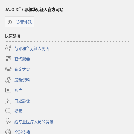
样
®
JW.ORG
/ 耶和华见证人官方网站
设置外观
快速链接
与耶和华见证人见面
查询聚会
（打
开
查询大会
（打
新
开
窗
最新资料
新
口）
窗
影片
口）
口述影像
搜索
给专业医疗人员的资讯
全球传播