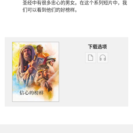
圣经中有很多忠心的男女。在这个系列短片中，我
们可以看到他们的好榜样。
下载选项
出
音
版
频
物
下
下
载
载
选
选
项
项
信
信
心
心
的
的
榜
榜
样