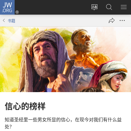
JW.ORG
登
录
更
搜
显
（打
改
索
示
书籍
开
网
JW.ORG
菜
新
站
单
窗
语
口）
言
信心的榜样
知道圣经里一些男女所显的信心，在现今对我们有什么益
处？