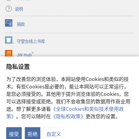
说明
捐款
（打
开
新
守望台线上书库
（打
窗
开
口）
®
JW Hub
新
（打
窗
开
隐私设置
口）
JW Library®
新
窗
为了改善您的浏览体验，本网站使用Cookies和类似的技
口）
Watchtower Library
术。有些Cookies是必要的，能让本网站可以正常运行，
是您必须接受的。其他用于提升浏览体验的Cookies，您
可以选择接受或拒绝。我们不会收集您的数据用作商业用
途。想了解更多请看
《全球Cookies和类似技术使用政
Copyright
© 2026 Watch Tower Bible and Tract Society of Pennsylvania.
策》
。您可以随时在
《隐私权政策》
更改您的设置。
使用条款
|
隐私权政策
|
隐私设置
接受
拒绝
自定义