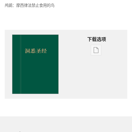
鸬鹚：摩西律法禁止食用的鸟
下载选项
出
版
物
下
载
选
项
洞
悉
圣
经