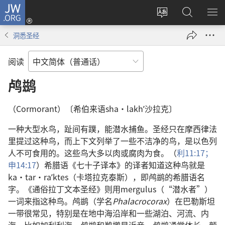
JW.ORG
登
录
更
搜
显
（打
改
索
示
洞悉圣经
开
网
JW.ORG
菜
新
站
单
阅读
窗
语
口）
言
鸬鹚
（Cormorant）〔希伯来语sha·lakhʹ沙拉克〕
一种大型水鸟，趾间有蹼，能潜水捕鱼。圣经只在摩西律法
里提过这种鸟，而上下文列举了一些不洁净的鸟，是以色列
人不可食用的。这些鸟大多以肉或腐肉为食。（
利11:17；
申14:17
）希腊语《七十子译本》的译者知道这种鸟就是
ka·tar·raʹktes（卡塔拉克泰斯），即鸬鹚的希腊语名
字。《通俗拉丁文本圣经》则用mergulus（“潜水者”）
一词来指这种鸟。鸬鹚（学名
Phalacrocorax
）在巴勒斯坦
一带很常见，特别是在地中海沿岸和一些湖泊、河流、内