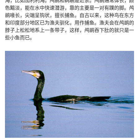
海，比如加利利海。鸬鹚和鹈鹕是近亲。鸬鹚通常体长，颜
色黯淡，能在水中快速潜游，靠的主要是一对有蹼的脚。鸬
鹚喙长，尖端呈钩状，擅长捕鱼。自古以来，这种鸟在东方
和印度部分地区已为渔夫驯化，用作捕鱼。渔夫会在鸬鹚的
脖子上松松地系上一条带子，这样，鸬鹚吞下肚的就只是一
些小鱼而已。