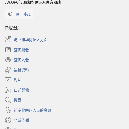
®
JW.ORG
/ 耶和华见证人官方网站
设置外观
快速链接
与耶和华见证人见面
查询聚会
（打
开
查询大会
（打
新
开
窗
最新资料
新
口）
窗
影片
口）
口述影像
搜索
给专业医疗人员的资讯
全球传播