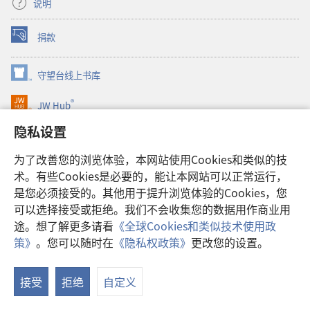
说明
捐款
（打
开
新
守望台线上书库
（打
窗
开
口）
®
JW Hub
新
（打
窗
开
隐私设置
口）
JW Library®
新
窗
为了改善您的浏览体验，本网站使用Cookies和类似的技
口）
Watchtower Library
术。有些Cookies是必要的，能让本网站可以正常运行，
是您必须接受的。其他用于提升浏览体验的Cookies，您
可以选择接受或拒绝。我们不会收集您的数据用作商业用
途。想了解更多请看
《全球Cookies和类似技术使用政
Copyright
© 2026 Watch Tower Bible and Tract Society of Pennsylvania.
策》
。您可以随时在
《隐私权政策》
更改您的设置。
使用条款
|
隐私权政策
|
隐私设置
接受
拒绝
自定义