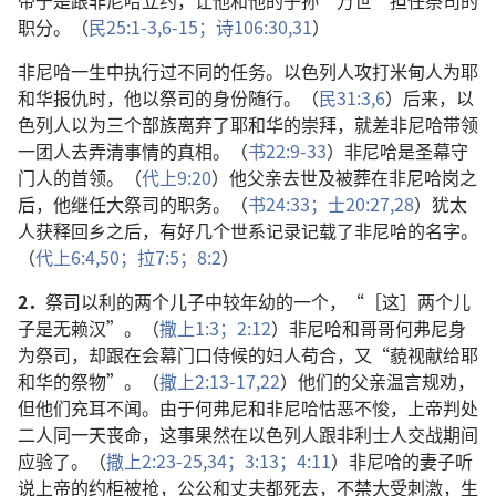
帝于是跟非尼哈立约，让他和他的子孙“万世”担任祭司的
职分。（
民25:1-3,
6-15；
诗106:30,31
）
非尼哈一生中执行过不同的任务。以色列人攻打米甸人为耶
和华报仇时，他以祭司的身份随行。（
民31:3,
6
）后来，以
色列人以为三个部族离弃了耶和华的崇拜，就差非尼哈带领
一团人去弄清事情的真相。（
书22:9-33
）非尼哈是圣幕守
门人的首领。（
代上9:20
）他父亲去世及被葬在非尼哈岗之
后，他继任大祭司的职务。（
书24:33；
士20:27,28
）犹太
人获释回乡之后，有好几个世系记录记载了非尼哈的名字。
（
代上6:4,
50；
拉7:5；
8:2
）
2．
祭司以利的两个儿子中较年幼的一个，“［这］两个儿
子是无赖汉”。（
撒上1:3；
2:12
）非尼哈和哥哥何弗尼身
为祭司，却跟在会幕门口侍候的妇人苟合，又“藐视献给耶
和华的祭物”。（
撒上2:13-17,
22
）他们的父亲温言规劝，
但他们充耳不闻。由于何弗尼和非尼哈怙恶不悛，上帝判处
二人同一天丧命，这事果然在以色列人跟非利士人交战期间
应验了。（
撒上2:23-25,
34；
3:13；
4:11
）非尼哈的妻子听
说上帝的约柜被抢，公公和丈夫都死去，不禁大受刺激，生