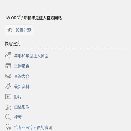
圣
经
®
JW.ORG
/ 耶和华见证人官方网站
设置外观
快速链接
与耶和华见证人见面
查询聚会
（打
开
查询大会
（打
新
开
窗
最新资料
新
口）
窗
影片
口）
口述影像
搜索
给专业医疗人员的资讯