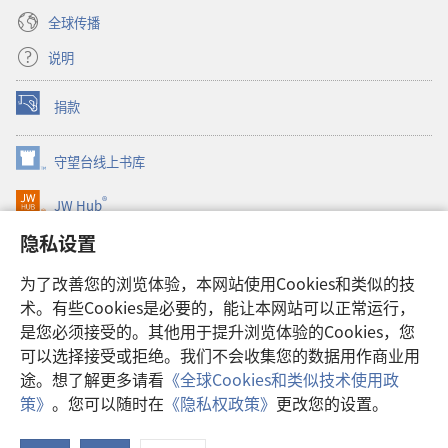
全球传播
说明
捐款
（打
开
新
守望台线上书库
（打
窗
开
口）
®
JW Hub
新
（打
窗
开
隐私设置
口）
JW Library®
新
窗
为了改善您的浏览体验，本网站使用Cookies和类似的技
口）
Watchtower Library
术。有些Cookies是必要的，能让本网站可以正常运行，
是您必须接受的。其他用于提升浏览体验的Cookies，您
可以选择接受或拒绝。我们不会收集您的数据用作商业用
途。想了解更多请看
《全球Cookies和类似技术使用政
Copyright
© 2026 Watch Tower Bible and Tract Society of Pennsylvania.
策》
。您可以随时在
《隐私权政策》
更改您的设置。
使用条款
|
隐私权政策
|
隐私设置