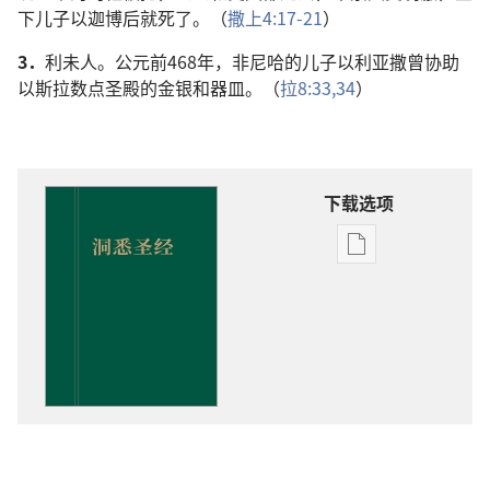
下儿子以迦博后就死了。（
撒上4:17-21
）
3．
利未人。公元前468年，非尼哈的儿子以利亚撒曾协助
以斯拉数点圣殿的金银和器皿。（
拉8:33,34
）
下载选项
出
版
物
下
载
选
项
洞
悉