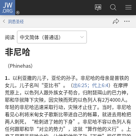
JW.ORG
登
录
更
搜
显
（打
改
索
示
洞悉圣经
开
网
JW.ORG
菜
新
站
单
阅读
窗
语
口）
言
非尼哈
（Phinehas）
1．
以利亚撒的儿子，亚伦的孙子。非尼哈的母亲是普铁的
女儿，儿子名叫“亚比书”。（
出6:25；
代上6:4
）在摩押
荒原上，以色列人跟外族女子苟合，归附琵珥山的巴力神，
耶和华就降下灾殃，因灾殃而死的以色列人有2万4000人。
年轻的非尼哈迅速采取行动，灾殃才止住了。当时，非尼哈
看见心利将米甸女子歌斯比带进自己的帐幕，就进去用枪把
两人刺死，“枪刺进了她的下身”。非尼哈不容以色列人有
任何跟耶和华“对立的势力”，这就“算作他的义行”。上