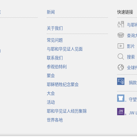
馆
新闻
快速链接
与耶
关于我们
查询
（打
常见问题
开
影片
与耶和华见证人见面
新
函
窗
搜索
联系我们
口）
参观伯特利
全球
聚会
捐款
耶稣牺牲纪念聚会
（打
开
大会
新
守望
（打
活动
窗
开
口）
耶和华见证人经历集锦
JW L
新
窗
世界各地
口）