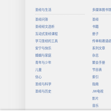
圣经与生活
多媒体图书
圣经问答
圣经
圣经经文选析
书籍
互动式圣经课程
册子
学习圣经的工具
传单和邀请
安宁与快乐
系列文章
婚姻与家庭
杂志
青年与少年
聚会手册
儿童
节目表
信心
索引
圣经与科学
指南
圣经与历史
JW电视
影片
音乐