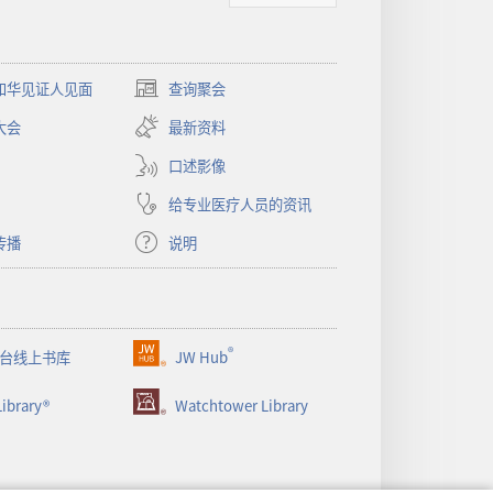
和华见证人见面
查询聚会
（打
开
大会
最新资料
新
窗
口述影像
口）
给专业医疗人员的资讯
传播
说明
®
台线上书库
JW Hub
（打
开
ibrary®
Watchtower Library
新
窗
口）