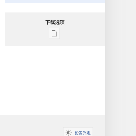
下载选项
出
版
物
下
载
选
项
洞
悉
圣
经
设置外观