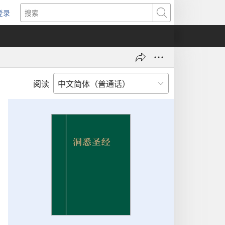
登录
（打
搜
开
索
新
窗
口）
阅读