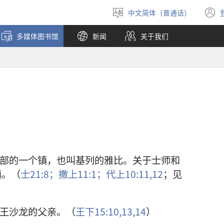
中文简体（普通话）
选
择
多媒体图书馆
新闻
关于我们
语
言
北部的一个镇，也叫基列的雅比。关于士师和
镇。（
士21:8；
撒上11:1；
代上10:11,12
；见
列王沙龙的父亲。（
王下15:10,
13,14
）