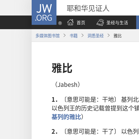
JW.ORG
耶和华见证人
首页
圣经与生活
多媒体图书馆
书籍
洞悉圣经
雅比
雅比
（Jabesh）
1．
〔意思可能是：干地〕 基列
以色列王的历史记载曾提到这个
基列的雅比
）
2．
〔意思可能是：干了〕 以色