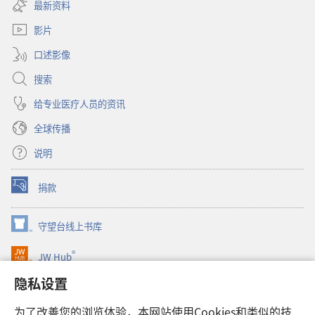
开
窗
最新资料
新
口）
窗
影片
口）
口述影像
搜索
给专业医疗人员的资讯
全球传播
说明
捐款
（打
开
新
守望台线上书库
（打
窗
开
口）
®
JW Hub
新
（打
窗
开
隐私设置
口）
JW Library®
新
窗
为了改善您的浏览体验，本网站使用Cookies和类似的技