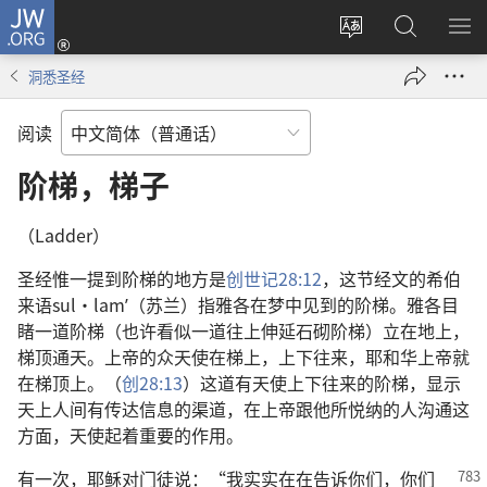
JW.ORG
登
录
更
搜
显
（打
改
索
示
洞悉圣经
开
网
JW.ORG
菜
新
站
单
阅读
窗
语
口）
言
阶梯，梯子
（Ladder）
圣经惟一提到阶梯的地方是
创世记28:12
，这节经文的希伯
来语sul·lamʹ（苏兰）指雅各在梦中见到的阶梯。雅各目
睹一道阶梯（也许看似一道往上伸延石砌阶梯）立在地上，
梯顶通天。上帝的众天使在梯上，上下往来，耶和华上帝就
在梯顶上。（
创28:13
）这道有天使上下往来的阶梯，显示
天上人间有传达信息的渠道，在上帝跟他所悦纳的人沟通这
方面，天使起着重要的作用。
有一次，耶稣对门徒说：“我实实在在告诉你们，你们