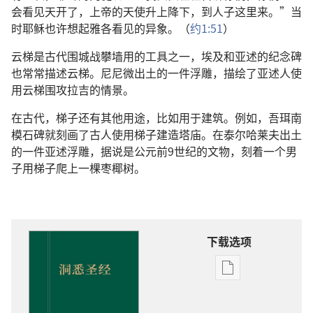
会看见天开了，上帝的天使升上降下，到人子这里来。”当
时耶稣也许想起雅各看见的异象。（
约1:51
）
云梯是古代围城战攀墙用的工具之一，埃及和亚述的纪念碑
也常常描述云梯。尼尼微出土的一件浮雕，描绘了亚述人使
用云梯围攻拉吉的情景。
在古代，梯子还有其他用途，比如用于建筑。例如，吾珥南
模石碑就刻画了古人使用梯子建造塔庙。在泰尔哈莱夫出土
的一件亚述浮雕，据说是公元前9世纪的文物，刻着一个男
子用梯子爬上一棵枣椰树。
下载选项
出
版
物