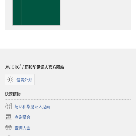
下
载
选
项
洞
悉
圣
经
®
JW.ORG
/ 耶和华见证人官方网站
设置外观
快速链接
与耶和华见证人见面
查询聚会
（打
开
查询大会
（打
新