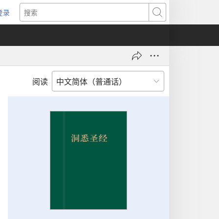
登录
（打
搜
开
索
新
窗
口）
阅读