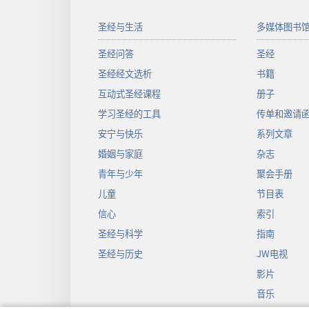
圣经与生活
多媒体图书
圣经问答
圣经
圣经经文选析
书籍
互动式圣经课程
册子
学习圣经的工具
传单和邀请
安宁与快乐
系列文章
婚姻与家庭
杂志
青年与少年
聚会手册
儿童
节目表
信心
索引
圣经与科学
指南
圣经与历史
JW电视
影片
音乐