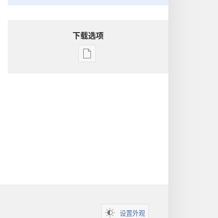
下载选项
出
版
物
下
载
选
项
洞
悉
圣
经
设置外观