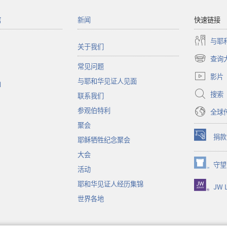
馆
新闻
快速链接
与耶
关于我们
查询
（打
常见问题
开
影片
与耶和华见证人见面
新
函
窗
搜索
联系我们
口）
参观伯特利
全球
聚会
捐款
耶稣牺牲纪念聚会
（打
开
大会
新
守望
（打
活动
窗
开
口）
耶和华见证人经历集锦
JW L
新
窗
世界各地
口）