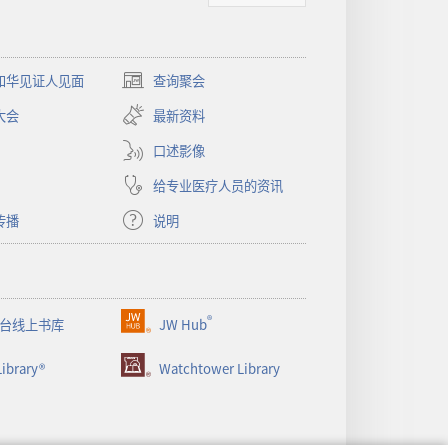
和华见证人见面
查询聚会
（打
开
大会
最新资料
新
窗
口述影像
口）
给专业医疗人员的资讯
传播
说明
®
台线上书库
JW Hub
（打
开
ibrary®
Watchtower Library
新
窗
口）