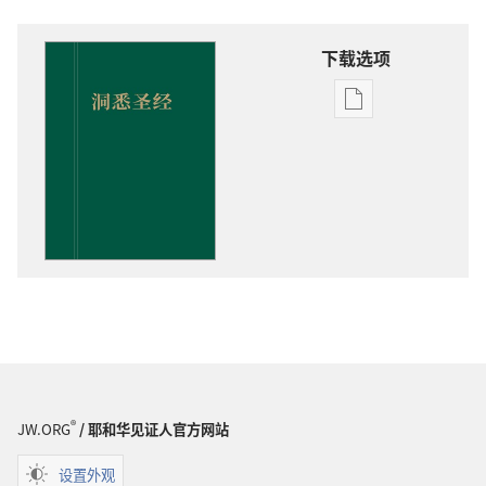
下载选项
出
版
物
下
载
选
项
洞
悉
圣
经
®
JW.ORG
/ 耶和华见证人官方网站
设置外观