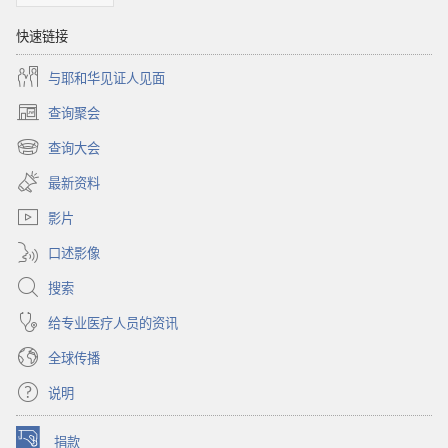
快速链接
与耶和华见证人见面
查询聚会
（打
开
查询大会
（打
新
开
窗
最新资料
新
口）
窗
影片
口）
口述影像
搜索
给专业医疗人员的资讯
全球传播
说明
捐款