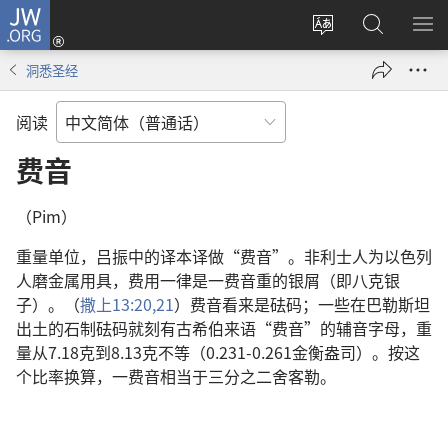
JW.ORG
登
录
更
搜
显
（打
改
索
示
洞悉圣经
开
网
JW.ORG
菜
新
站
单
阅读
窗
语
口）
言
费音
（Pim）
重量单位，吕振中的译本译做“费音”。非利士人为以色列
人磨金属用具，费用一律是一费音重的银屑（即八克银
子）。（
撒上13:20,21
）费音看来是砝码；一些在巴勒斯坦
出土的石制砝码就刻有古希伯来语“费音”的辅音字母，重
量从7.18克到8.13克不等（0.231-0.261金衡盎司）。按这
个比率换算，一费音相当于三分之二舍客勒。