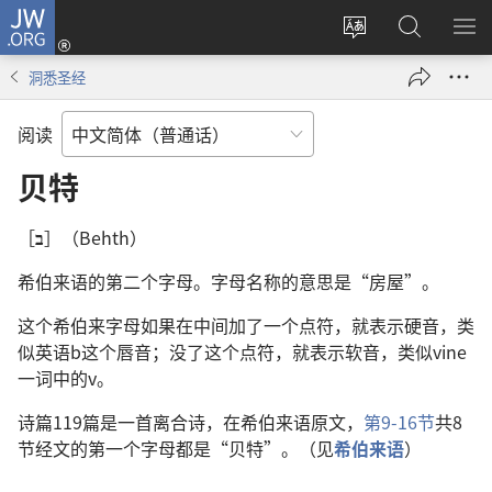
JW.ORG
登
录
更
搜
显
（打
改
索
示
洞悉圣经
开
网
JW.ORG
菜
新
站
单
阅读
窗
语
口）
言
贝特
［
ב
］（Behth）
希伯来语的第二个字母。字母名称的意思是“房屋”。
这个希伯来字母如果在中间加了一个点符，就表示硬音，类
似英语b这个唇音；没了这个点符，就表示软音，类似vine
一词中的v。
诗篇119篇是一首离合诗，在希伯来语原文，
第9-16节
共8
节经文的第一个字母都是“贝特”。（见
希伯来语
）