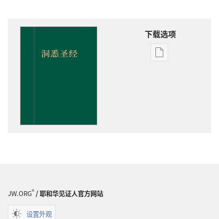
下载选项
出
版
物
下
载
选
项
洞
悉
圣
经
®
JW.ORG
/ 耶和华见证人官方网站
设置外观