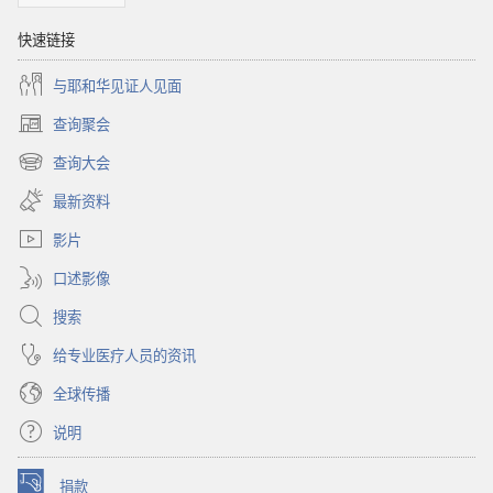
快速链接
与耶和华见证人见面
查询聚会
（打
开
查询大会
（打
新
开
窗
最新资料
新
口）
窗
影片
口）
口述影像
搜索
给专业医疗人员的资讯
全球传播
说明
捐款