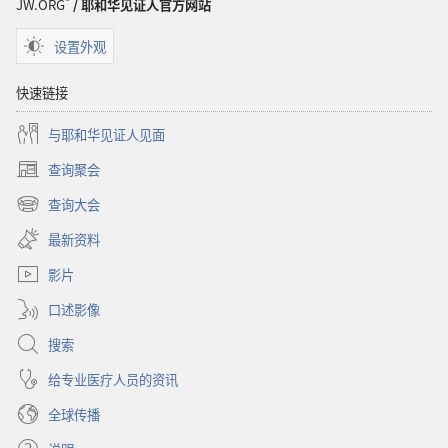
JW.ORG
/ 耶和华见证人官方网站
设置外观
快速链接
与耶和华见证人见面
查询聚会
（打
开
查询大会
（打
新
开
窗
最新资料
新
口）
窗
影片
口）
口述影像
搜索
给专业医疗人员的资讯
全球传播