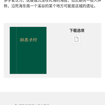
多学者认为，这座城沉没在死海的海底，但近期另一些人声
称，沿死海东南一个溪谷的某个地方可能是这城的遗址。
下载选项
出
版
物
下
载
选
项
洞
悉
圣
经
®