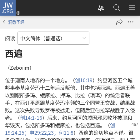
JW.ORG
登
录
更
搜
显
（打
改
索
示
洞悉圣经
开
网
JW.ORG
菜
新
站
单
阅读
窗
语
口）
言
西遍
（Zeboiim）
位于迦南人地界的一个地方。（
创10:19
）约旦河区五个城
邦事奉基度劳玛十二年后反叛他，其中包括西遍。西遍王善
以别跟所多玛、蛾摩拉、押玛、比拉（琐珥）的统治者联
手，在西订平原跟基度劳玛率领的三个同盟王交战，结果战
败。这次失败导致罗得被掳走，但随后亚伯拉罕战胜了入侵
者。（
创14:1-16
）后来，约旦河区的城因邪恶败坏被耶和
华毁灭，包括所多玛
和蛾摩拉，也包括西遍。（
创
19:24,25；
申29:22,23；
何11:8
）西遍的确切地点不详。很