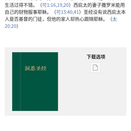
生活过得不错。（
可1:16,
19,20
）西庇太的妻子撒罗米能用
自己的财物服事耶稣。（
可15:40,41
）圣经没有说西庇太本
人是否基督的门徒，但他的家人却热心跟随耶稣。（
太
20:20
）
下载选项
出
版
物
下
载
选
项
洞
悉