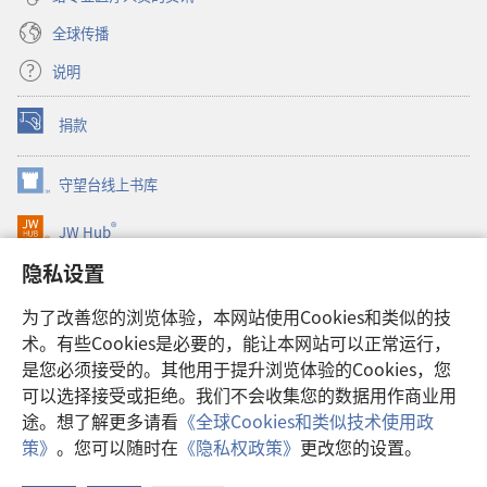
全球传播
说明
捐款
（打
开
新
守望台线上书库
（打
窗
开
口）
®
JW Hub
新
（打
窗
开
隐私设置
口）
JW Library®
新
窗
为了改善您的浏览体验，本网站使用Cookies和类似的技
口）
Watchtower Library
术。有些Cookies是必要的，能让本网站可以正常运行，
是您必须接受的。其他用于提升浏览体验的Cookies，您
可以选择接受或拒绝。我们不会收集您的数据用作商业用
途。想了解更多请看
《全球Cookies和类似技术使用政
Copyright
© 2026 Watch Tower Bible and Tract Society of Pennsylvania.
策》
。您可以随时在
《隐私权政策》
更改您的设置。
使用条款
|
隐私权政策
|
隐私设置