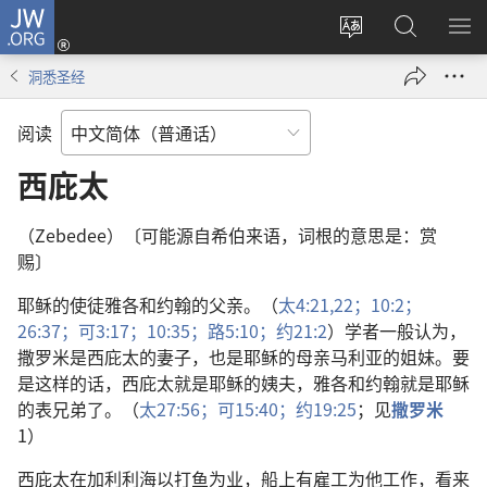
JW.ORG
登
录
更
搜
显
（打
改
索
示
洞悉圣经
开
网
JW.ORG
菜
新
站
单
阅读
窗
语
口）
言
西庇太
（Zebedee）〔可能源自希伯来语，词根的意思是：赏
赐〕
耶稣的使徒雅各和约翰的父亲。（
太4:21,22；
10:2；
26:37；
可3:17；
10:35；
路5:10；
约21:2
）学者一般认为，
撒罗米是西庇太的妻子，也是耶稣的母亲马利亚的姐妹。要
是这样的话，西庇太就是耶稣的姨夫，雅各和约翰就是耶稣
的表兄弟了。（
太27:56；
可15:40；
约19:25
；见
撒罗米
1）
西庇太在加利利海以打鱼为业，船上有雇工为他工作，看来