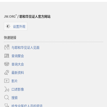
圣
经
®
JW.ORG
/ 耶和华见证人官方网站
设置外观
快速链接
与耶和华见证人见面
查询聚会
（打
开
查询大会
（打
新
开
窗
最新资料
新
口）
窗
影片
口）
口述影像
搜索
给专业医疗人员的资讯