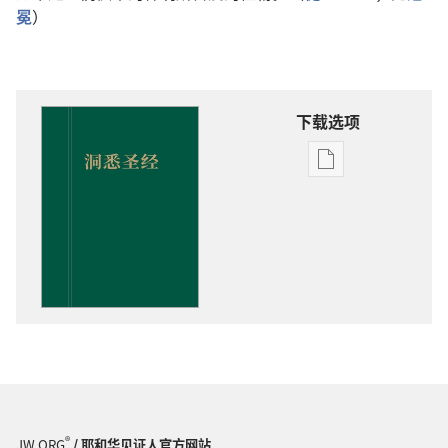
冕
）
下载选项
出
版
物
下
载
选
项
洞
悉
圣
经
®
JW.ORG
/ 耶和华见证人官方网站