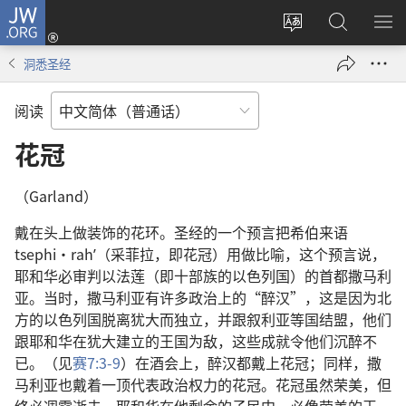
JW.ORG
登
录
更
搜
显
（打
改
索
示
洞悉圣经
开
网
JW.ORG
菜
新
站
单
阅读
窗
语
口）
言
花冠
（Garland）
戴在头上做装饰的花环。圣经的一个预言把希伯来语
tsephi·rahʹ（采菲拉，即花冠）用做比喻，这个预言说，
耶和华必审判以法莲（即十部族的以色列国）的首都撒马利
亚。当时，撒马利亚有许多政治上的“醉汉”，这是因为北
方的以色列国脱离犹大而独立，并跟叙利亚等国结盟，他们
跟耶和华在犹大建立的王国为敌，这些成就令他们沉醉不
已。（见
赛7:3-9
）在酒会上，醉汉都戴上花冠；同样，撒
马利亚也戴着一顶代表政治权力的花冠。花冠虽然荣美，但