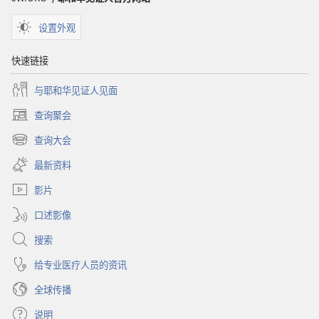
设置外观
快速链接
与耶和华见证人见面
查询聚会
（打
开
查询大会
（打
新
开
窗
最新资料
新
口）
窗
影片
口）
口述影像
搜索
给专业医疗人员的资讯
全球传播
说明