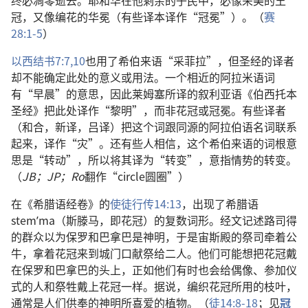
终必凋零逝去。耶和华在他剩余的子民中，必像荣美的王
冠，又像编花的华冕（有些译本译作“冠冕”）。（
赛
28:1-5
）
以西结书7:7,
10
也用了希伯来语“采菲拉”，但圣经的译者
却不能确定此处的意义或用法。一个相近的阿拉米语词
有“早晨”的意思，因此莱姆塞所译的叙利亚语《伯西托本
圣经》把此处译作“黎明”，而非花冠或冠冕。有些译者
（和合，新译，吕译）把这个词跟同源的阿拉伯语名词联系
起来，译作“灾”。还有些人相信，这个希伯来语的词根意
思是“转动”，所以将其译为“转变”，意指情势的转变。
（
JB；JP；Ro
翻作“circle圆圈”）
在《希腊语经卷》的
使徒行传14:13
，出现了希腊语
stemʹma（斯滕马，即花冠）的复数词形。经文记述路司得
的群众以为保罗和巴拿巴是神明，于是宙斯殿的祭司牵着公
牛，拿着花冠来到城门口献祭给二人。他们可能想把花冠戴
在保罗和巴拿巴的头上，正如他们有时也会给偶像、参加仪
式的人和祭牲戴上花冠一样。据说，编织花冠所用的枝叶，
通常是人们供奉的神明所喜爱的植物。（
徒14:8-18
；见
冠