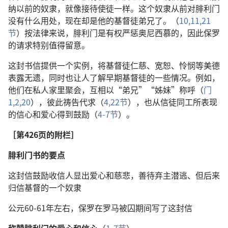
纳以前的奴隶，就像接待使徒一样。这个奴隶从前对腓利门
没有什么用处，现在却是他的基督徒弟兄了。（
10,11,
21
节
）按法律来说，腓利门是有权严惩奥尼西慕的，因此保罗
的请求特别值得留意。
这封书信提供一个实例，将基督徒仁慈、宽恕、怜悯等美德
表露无遗，同时也让人了解早期基督徒的一些情况。例如，
他们在私人家里聚会，互相以“弟兄”“姊妹”称呼（
门
1,2,
20
），彼此祷告代求（
4,
22节
），也从信徒同工所表现
的信心和爱心得到鼓励（
4-7节
）。
［第426页的附栏］
腓利门书的要点
这封信鼓励收信人显出爱心和慈悲，善待弃主潜逃、但后来
归信基督的一个奴隶
公元60-61年左右，保罗在罗马被囚期间写了这封信