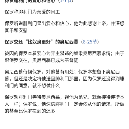
称赞腓利门的爱心和信心
（
1-7节
）
保罗称腓利门为亲爱的同工
保罗听说腓利门显出爱心和信心，他为此感谢上帝，并深感
喜乐和安慰
保罗交还“比奴隶更好”的奥尼西慕
（
8-25节
）
被囚的保罗本着爱心为弃主潜逃的奴隶奥尼西慕求情；由于
跟保罗交往，奥尼西慕已成为基督徒
奥尼西慕侍候保罗，对他甚有用处；保罗本想留下奥尼西
慕，但还是决定将他送回腓利门那里，因为保罗还没得到腓
利门的同意，就不想做什么
保罗劝腓利门善待奥尼西慕，视他为弟兄，就像接待使徒本
人一样；保罗说，他深信腓利门一定会依从他的请求，所做
的甚至比保罗提到的还多