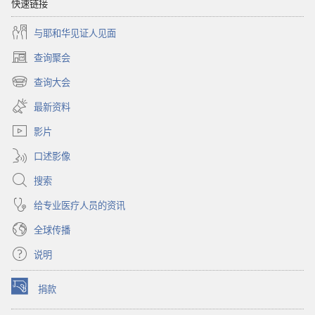
快速链接
与耶和华见证人见面
查询聚会
（打
开
查询大会
（打
新
开
窗
最新资料
新
口）
窗
影片
口）
口述影像
搜索
给专业医疗人员的资讯
全球传播
说明
捐款
（打
开