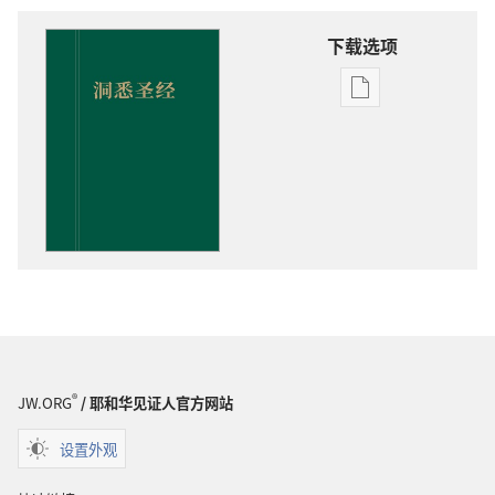
下载选项
出
版
物
下
载
选
项
洞
悉
圣
经
®
JW.ORG
/ 耶和华见证人官方网站
设置外观