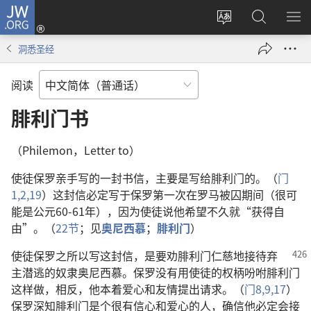
JW.ORG
登
录
更
搜
显
（打
改
索
示
洞悉圣经
开
网
JW.ORG
菜
新
站
单
阅读
窗
语
口）
言
腓利门书
（Philemon，Letter to）
使徒保罗亲手写的一封书信，主要是写给腓利门的。（
门
1,2,
19
）这封信必定写于保罗第一次在罗马被囚期间（很可
能是公元60-61年），因为使徒说他希望不久就“获得自
由”。（
22节
；见
奥尼西慕
；
腓利门
）
使徒保罗之所以写这封信，是要劝腓利门仁慈地接待弃
主潜逃的奴隶奥尼西慕。保罗没有用使徒的权柄吩咐腓利门
这样做，相反，他本着爱心和友情提出请求。（
门8,9,
17
）
保罗深知腓利门是个很有信心和爱心的人，确信他必定会接