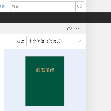
登录
（打
搜
开
索
新
窗
口）
阅读