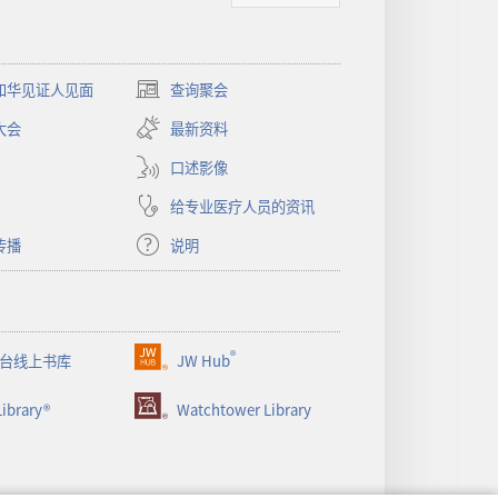
和华见证人见面
查询聚会
（打
开
大会
最新资料
新
窗
口述影像
口）
给专业医疗人员的资讯
传播
说明
®
台线上书库
JW Hub
（打
开
ibrary®
Watchtower Library
新
窗
口）