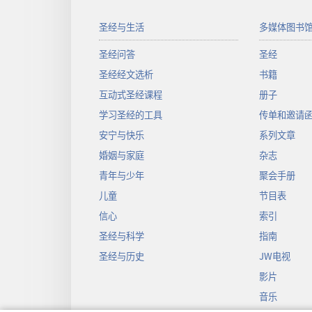
圣经与生活
多媒体图书
圣经问答
圣经
圣经经文选析
书籍
互动式圣经课程
册子
学习圣经的工具
传单和邀请
安宁与快乐
系列文章
婚姻与家庭
杂志
青年与少年
聚会手册
儿童
节目表
信心
索引
圣经与科学
指南
圣经与历史
JW电视
影片
音乐