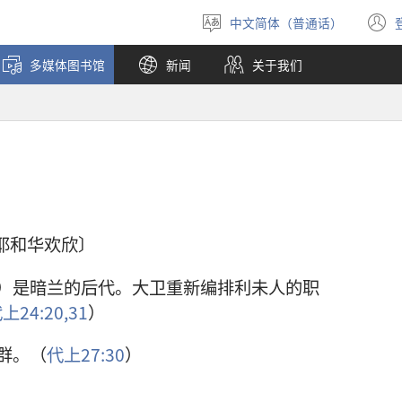
中文简体（普通话）
选
择
多媒体图书馆
新闻
关于我们
语
言
愿耶和华欢欣〕
）是暗兰的后代。大卫重新编排利未人的职
上24:20,
31
）
群。（
代上27:30
）