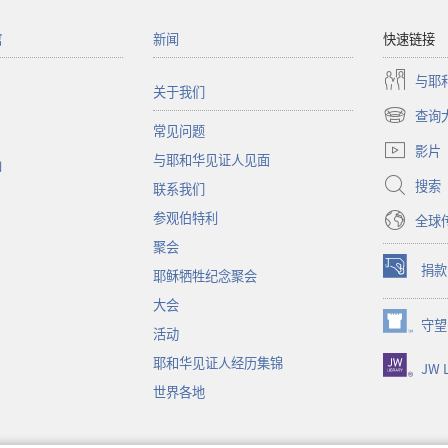
馆
新闻
快速链接
与耶
关于我们
查询
（打
常见问题
开
影片
与耶和华见证人见面
新
函
窗
搜索
联系我们
口）
参观伯特利
全球
聚会
捐款
耶稣牺牲纪念聚会
（打
开
大会
新
守望
（打
活动
窗
开
口）
耶和华见证人经历集锦
JW L
新
窗
世界各地
口）