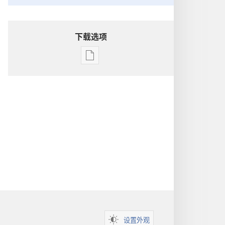
下载选项
出
版
物
下
载
选
项
洞
悉
圣
经
设置外观