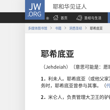
JW.ORG
耶和华见证人
首页
圣经与生活
多媒体图书馆
书籍
洞悉圣经
耶希底亚
耶希底亚
（Jehdeiah）〔意思可能是：
1．
利未人。耶希底亚（或他父家
务时，耶希底亚曾参与其事。（
代
2．
米仑人，负责管理大卫王的驴