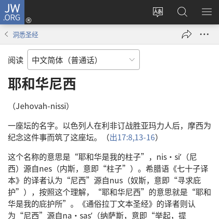
JW.ORG
登
录
更
搜
显
（打
改
索
示
洞悉圣经
开
网
JW.ORG
菜
新
站
单
阅读
窗
语
口）
言
耶和华尼西
（Jehovah-nissi）
一座坛的名字。以色列人在利非订战胜亚玛力人后，摩西为
纪念这件事而筑了这座坛。（
出17:8,
13-16
）
这个名称的意思是“耶和华是我的柱子”，nis·siʹ（尼
西）源自nes（内斯，意即“柱子”）。希腊语《七十子译
本》的译者认为“尼西”源自nus（奴斯，意即“寻求庇
护”），按照这个理解，“耶和华尼西”的意思就是“耶和
华是我的庇护所”。《通俗拉丁文本圣经》的译者则认
为“尼西”源自na·sasʹ（纳萨斯，意即“举起，提