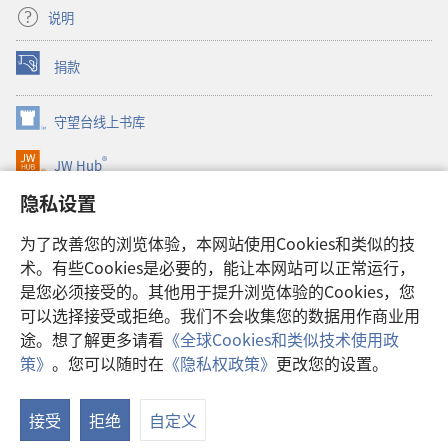
说明
捐款
（打
开
新
守望台线上书库
（打
窗
开
口）
®
JW Hub
新
（打
窗
开
隐私设置
口）
JW Library®
新
窗
为了改善您的浏览体验，本网站使用Cookies和类似的技
口）
Watchtower Library
术。有些Cookies是必要的，能让本网站可以正常运行，
是您必须接受的。其他用于提升浏览体验的Cookies，您
可以选择接受或拒绝。我们不会收集您的数据用作商业用
途。想了解更多请看
《全球Cookies和类似技术使用政
Copyright
© 2026 Watch Tower Bible and Tract Society of Pennsylvania.
策》
。您可以随时在
《隐私权政策》
更改您的设置。
使用条款
|
隐私权政策
|
隐私设置
接受
拒绝
自定义