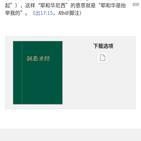
起”），这样“耶和华尼西”的
意思就是“耶和华是抬
举我的”。（
出17:15
，
Rbi8
脚注）
下载选项
出
版
物
下
载
选
项
洞
悉
圣
经