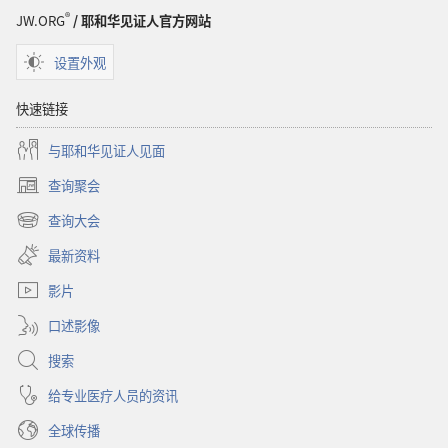
®
JW.ORG
/ 耶和华见证人官方网站
设置外观
快速链接
与耶和华见证人见面
查询聚会
（打
开
查询大会
（打
新
开
窗
最新资料
新
口）
窗
影片
口）
口述影像
搜索
给专业医疗人员的资讯
全球传播