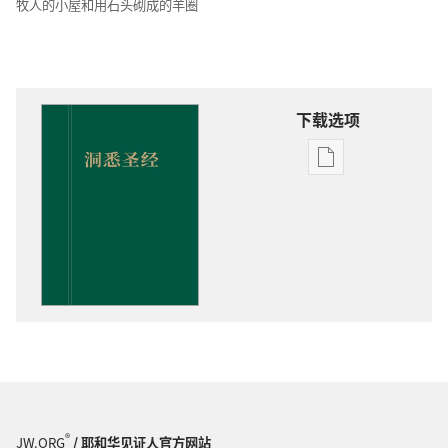
牧人的小屋和用石头砌成的羊圈
下载选项
出
版
物
下
载
选
项
洞
悉
圣
经
®
JW.ORG
/ 耶和华见证人官方网站