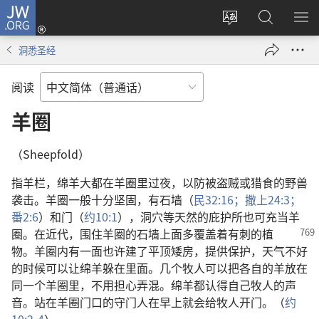
JW.ORG
登
录
更
搜
显
（打
改
索
示
洞悉圣经
开
网
JW.ORG
菜
新
站
单
阅读
窗
语
口）
言
羊圈
（Sheepfold）
指羊栏，绵羊大都在羊圈里过夜，以防被盗贼或猎食的野兽
袭击。羊圈一般十分坚固，有石墙（
民32:16；
撒上24:3；
番2:6
）和门（
约10:1
），洞穴等天然的庇护所也可充当羊
圈。
在近代，围住羊圈的石墙上面多覆盖着有刺的植
物。羊圈内有一面也许建了平顶矮房，提供保护，天气不好
的时候可以让绵羊躲在里面。几个牧人可以把各自的羊放在
同一个羊圈里，不用担心弄混。绵羊都认得自己牧人的声
音。站在羊圈门口的守门人在早上就会给牧人开门。（
约