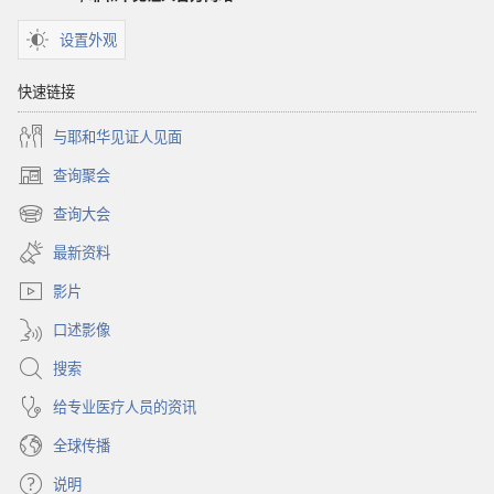
设置外观
快速链接
与耶和华见证人见面
查询聚会
（打
开
查询大会
（打
新
开
窗
最新资料
新
口）
窗
影片
口）
口述影像
搜索
给专业医疗人员的资讯
全球传播
说明