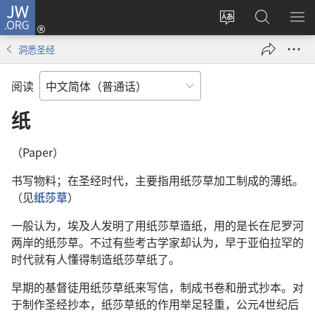
JW.ORG
登
录
更
搜
显
（打
改
索
示
洞悉圣经
开
网
JW.ORG
菜
新
站
单
阅读
窗
语
口）
言
纸
（Paper）
书写物料；在圣经时代，主要指用纸莎草加工制成的薄纸。
（见
纸莎草
）
一般认为，埃及人发明了用纸莎草造纸，用的是长在尼罗河
两岸的纸莎草。不过有些考古学家却认为，早于亚伯拉罕的
时代就有人懂得制造纸莎草纸了。
早期的基督徒用纸莎草纸来写信，制成书卷和册式抄本。对
于制作圣经抄本，纸莎草纸的作用举足轻重，公元4世纪后