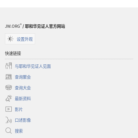
悉
圣
经
®
JW.ORG
/ 耶和华见证人官方网站
设置外观
快速链接
与耶和华见证人见面
查询聚会
（打
开
查询大会
（打
新
开
窗
最新资料
新
口）
窗
影片
口）
口述影像
搜索