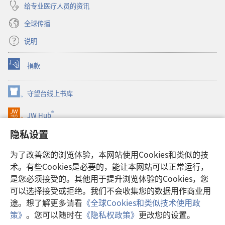
给专业医疗人员的资讯
全球传播
说明
捐款
（打
开
新
守望台线上书库
（打
窗
开
口）
®
JW Hub
新
（打
窗
开
隐私设置
口）
JW Library®
新
窗
为了改善您的浏览体验，本网站使用Cookies和类似的技
口）
Watchtower Library
术。有些Cookies是必要的，能让本网站可以正常运行，
是您必须接受的。其他用于提升浏览体验的Cookies，您
可以选择接受或拒绝。我们不会收集您的数据用作商业用
途。想了解更多请看
《全球Cookies和类似技术使用政
Copyright
© 2026 Watch Tower Bible and Tract Society of Pennsylvania.
策》
。您可以随时在
《隐私权政策》
更改您的设置。
使用条款
|
隐私权政策
|
隐私设置