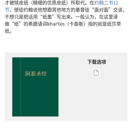
才被犊皮纸（精细的优质皮纸）所取代。在
约翰二书12
节
，使徒约翰说他想跟其他地方的基督徒“面对面”交谈，
不想只是把话用“纸墨”写出来。一般认为，在这里译
做“纸”的希腊语词kharʹtes（卡泰斯）指的就是纸莎草
纸。
下载选项
出
版
物
下
载
选
项
洞