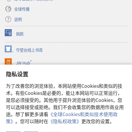
全球传播
说明
捐款
（打
开
新
守望台线上书库
（打
窗
开
口）
®
JW Hub
新
（打
窗
开
隐私设置
口）
JW Library®
新
窗
为了改善您的浏览体验，本网站使用Cookies和类似的技
口）
Watchtower Library
术。有些Cookies是必要的，能让本网站可以正常运行，
是您必须接受的。其他用于提升浏览体验的Cookies，您
可以选择接受或拒绝。我们不会收集您的数据用作商业用
途。想了解更多请看
《全球Cookies和类似技术使用政
Copyright
© 2026 Watch Tower Bible and Tract Society of Pennsylvania.
策》
。您可以随时在
《隐私权政策》
更改您的设置。
使用条款
|
隐私权政策
|
隐私设置