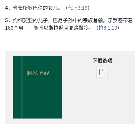
4．
省长所罗巴伯的女儿。（
代上3:19
）
5．
约细斐亚的儿子，巴尼子孙中的宗族首领。示罗密带着
160个男丁，随同以斯拉返回耶路撒冷。（
拉8:1,
10
）
下载选项
出
版
物
下
载
选
项
洞
悉