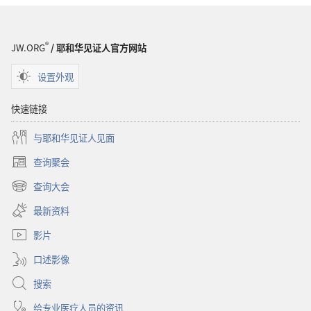
圣
经
®
JW.ORG
/ 耶和华见证人官方网站
设置外观
快速链接
与耶和华见证人见面
查询聚会
（打
开
查询大会
（打
新
开
窗
最新资料
新
口）
窗
影片
口）
口述影像
搜索
给专业医疗人员的资讯