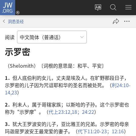
JW.ORG
登
录
更
搜
显
（打
改
索
示
洞悉圣经
开
网
JW.ORG
菜
新
站
单
阅读
窗
语
口）
言
示罗密
（Shelomith）〔词根的意思是：和平、平安〕
1．
但人底伯利的女儿，丈夫是埃及人。在旷野那段日子，
示罗密的儿子因为咒诅耶和华的圣名而被处死。（
利24:10-
14,
23
）
2．
利未人，属于哥辖家族；以斯哈的子孙。这个示罗密也
称为“示罗摩”。（
代上23:12,
18；
24:22
）
3．
犹大王罗波安的儿子，亚比雅王的兄弟。示罗密的母亲
玛迦是罗波安王最宠爱的妻子。（
代下11:20-23；
12:16
）