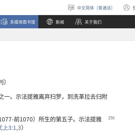
中文简体（普通话）
选
择
多媒体图书馆
新闻
关于我们
语
言
审判〕
之一。示法提雅离弃扫罗，到洗革拉去归附
077-前1070）所生的第五子。示法提雅
代上3:1,
3
）