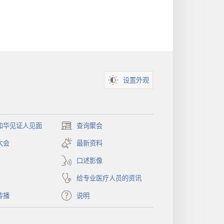
设置外观
和华见证人见面
查询聚会
（打
开
大会
最新资料
新
窗
口述影像
口）
给专业医疗人员的资讯
传播
说明