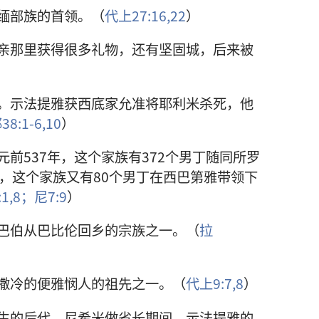
缅部族的首领。（
代上27:16,
22
）
亲那里获得很多礼物，还有坚固城，后来被
。示法提雅获西底家允准将耶利米杀死，他
38:1-6,
10
）
前537年，这个家族有372个男丁随同所罗
年，这个家族又有80个男丁在西巴第雅带领下
:1,
8；
尼7:9
）
巴伯从巴比伦回乡的宗族之一。（
拉
撒冷的便雅悯人的祖先之一。（
代上9:7,8
）
生的后代。尼希米做省长期间，示法提雅的