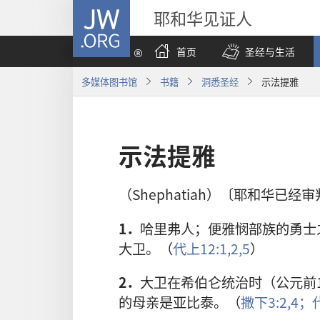
JW.ORG
耶和华见证人
首页
圣经与生活
多媒体图书馆
书籍
洞悉圣经
示法提雅
示法提雅
（Shephatiah）〔耶和华已经
1．
哈里弗人；便雅悯部族的勇士
大卫。（
代上12:1,2,
5
）
2．
大卫在希伯仑统治时（公元前1
的母亲是亚比泰。（
撒下3:2,
4；