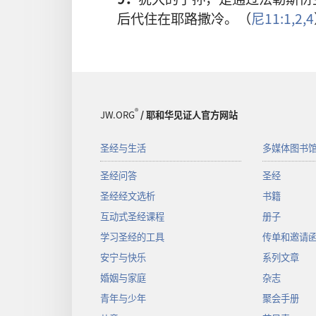
后代住在耶路撒冷。（
尼11:1,2,
4
®
JW.ORG
/ 耶和华见证人官方网站
圣经与生活
多媒体图书
圣经问答
圣经
圣经经文选析
书籍
互动式圣经课程
册子
学习圣经的工具
传单和邀请
安宁与快乐
系列文章
婚姻与家庭
杂志
青年与少年
聚会手册