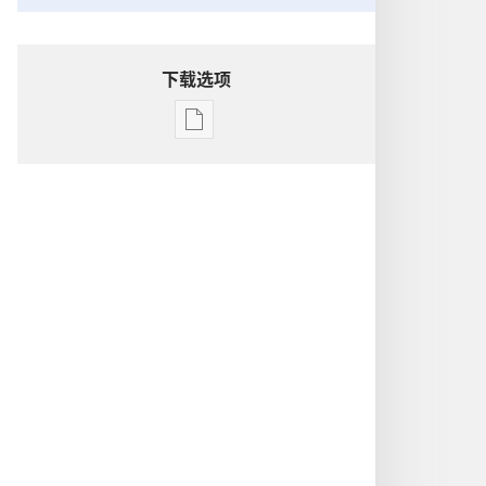
下载选项
出
版
物
下
载
选
项
洞
悉
圣
经