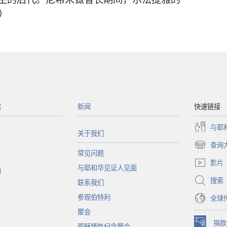
）
馆
新闻
快速链接
与耶
关于我们
查询
（打
常见问题
开
影片
与耶和华见证人见面
新
函
窗
搜索
联系我们
口）
参观伯特利
全球
聚会
捐款
耶稣牺牲纪念聚会