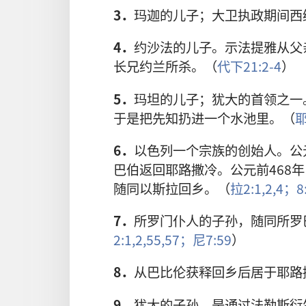
3．
玛迦的儿子；大卫执政期间西
4．
约沙法的儿子。示法提雅从父
长兄约兰所杀。（
代下21:2-4
）
5．
玛坦的儿子；犹大的首领之一
于是把先知扔进一个水池里。（
耶
6．
以色列一个宗族的创始人。公元
巴伯返回耶路撒冷。公元前468
随同以斯拉回乡。（
拉2:1,2,
4；
8
7．
所罗门仆人的子孙，随同所罗
2:1,2,
55,
57；
尼7:59
）
8．
从巴比伦获释回乡后居于耶路
9．
犹大的子孙，是通过法勒斯衍