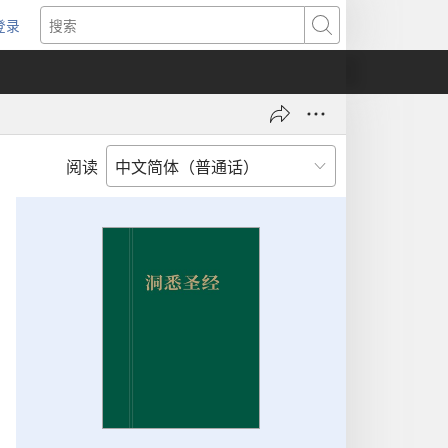
登录
（打
搜
开
索
新
窗
口）
阅读