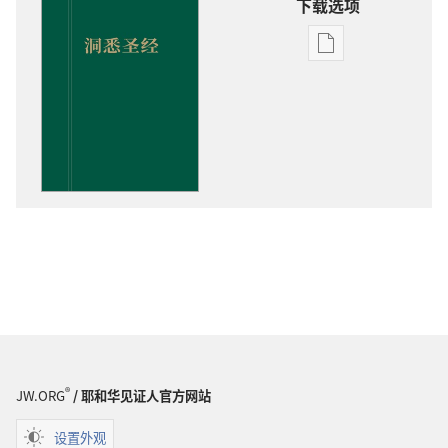
下载选项
出
版
物
下
载
选
项
洞
悉
圣
经
®
JW.ORG
/ 耶和华见证人官方网站
设置外观