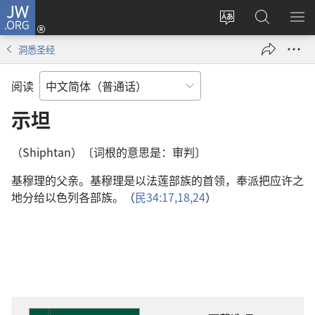
JW.ORG
登
录
更
搜
显
（打
改
索
示
洞悉圣经
开
网
JW.ORG
菜
新
站
单
阅读
窗
语
口）
言
示坦
（Shiphtan）〔词根的意思是：审判〕
基穆理的父亲。基穆理是以法莲部族的首领，奉派把应许之
地分给以色列各部族。（
民34:17,18,
24
）