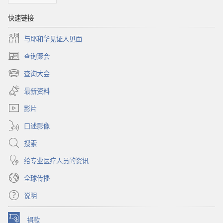
快速链接
与耶和华见证人见面
查询聚会
（打
开
查询大会
（打
新
开
窗
最新资料
新
口）
窗
影片
口）
口述影像
搜索
给专业医疗人员的资讯
全球传播
说明
捐款