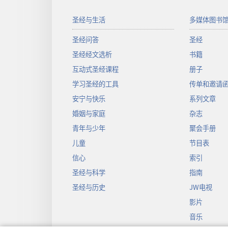
圣经与生活
多媒体图书
圣经问答
圣经
圣经经文选析
书籍
互动式圣经课程
册子
学习圣经的工具
传单和邀请
安宁与快乐
系列文章
婚姻与家庭
杂志
青年与少年
聚会手册
儿童
节目表
信心
索引
圣经与科学
指南
圣经与历史
JW电视
影片
音乐