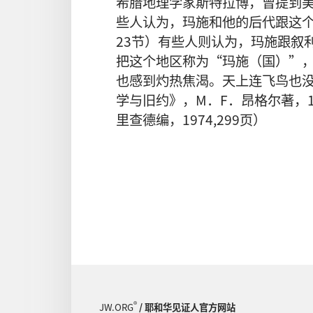
希腊地理学家斯特拉博，曾提到
些人认为，玛施和他的后代跟这个
23节）有些人则认为，玛施跟叙
把这个地区称为“玛施（国）”
也感到灼热焦渴。天上连飞鸟也
学与旧约》，M．F．昂格尔著，1
里查德编，1974,299页）
®
JW.ORG
/ 耶和华见证人官方网站