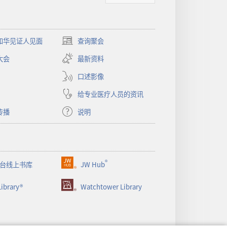
和华见证人见面
查询聚会
（打
开
大会
最新资料
新
窗
口述影像
口）
给专业医疗人员的资讯
传播
说明
®
台线上书库
JW Hub
（打
开
ibrary®
Watchtower Library
新
窗
口）