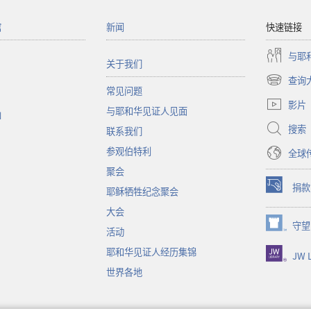
馆
新闻
快速链接
与耶
关于我们
查询
（打
常见问题
开
影片
与耶和华见证人见面
新
函
窗
搜索
联系我们
口）
参观伯特利
全球
聚会
捐款
耶稣牺牲纪念聚会
（打
开
大会
新
守望
（打
活动
窗
开
口）
耶和华见证人经历集锦
JW L
新
窗
世界各地
口）