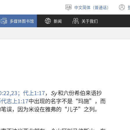
中文简体（普通话）
选
择
多媒体图书馆
新闻
关于我们
语
言
:22,23；
代上1:17
，
Sy
和六份希伯来语抄
代志上1:17
中出现的名字不是“玛施”，而
的笔误，因为米设在雅弗的“儿子”之列。