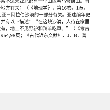
美索不达米亚北部有一个山区叫马修斯山。有
地方有关；（《地理学》，第16卷，1章，
利亚－阿拉伯沙漠的一部分有关。亚述编年史
，并有以下描述：“在这块沙漠，人待在家里
没有，地上不见野驴和羚羊吃草。”（《考古
964,98页；《古代近东文献》，J．B．普