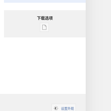
下载选项
出
版
物
下
载
选
项
洞
悉
圣
经
设置外观