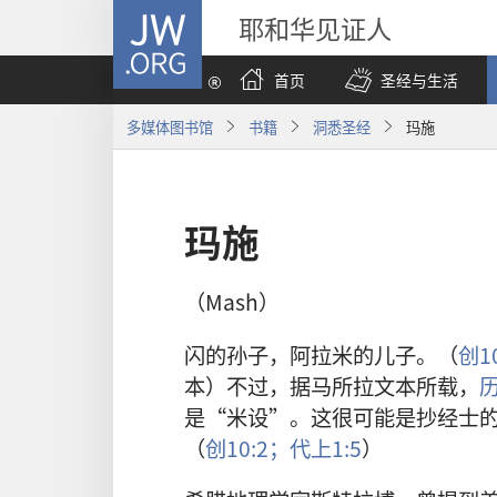
JW.ORG
耶和华见证人
首页
圣经与生活
多媒体图书馆
书籍
洞悉圣经
玛施
玛施
（Mash）
闪的孙子，阿拉米的儿子。（
创10
本）不过，据马所拉文本所载，
历
是“米设”。这很可能是抄经士
（
创10:2；
代上1:5
）