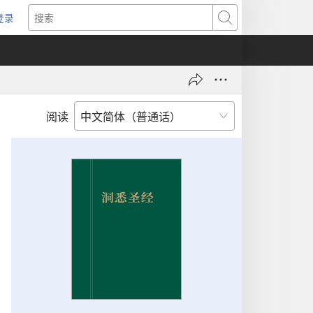
登录
（打
搜
开
索
新
窗
口）
阅读