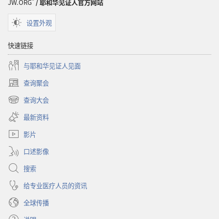
JW.ORG
/ 耶和华见证人官方网站
设置外观
快速链接
与耶和华见证人见面
查询聚会
（打
开
查询大会
（打
新
开
窗
最新资料
新
口）
窗
影片
口）
口述影像
搜索
给专业医疗人员的资讯
全球传播