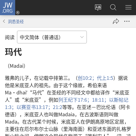
JW.ORG
登
录
更
搜
显
（打
改
索
示
洞悉圣经
开
网
JW.ORG
菜
新
站
单
阅读
窗
语
口）
言
玛代
（Madai）
雅弗的儿子，在记载中排第三。（
创10:2；
代上1:5
）据说
他是米底亚人的祖先。由于这个缘故，希伯来语
Ma·dhaiʹ“马代”在圣经的不同经文中都给译作“米底亚
人”或“米底亚”，例如
列王纪下17:6；
18:11；
以斯帖记
1:3；
以赛亚书13:17；
21:2
等等。在亚述－巴比伦语（阿卡
德语），米底亚人也叫做Madaia，在古波斯语则叫做
Mada。在古代某个时候，米底亚人在伊朗高原地区定居，
主要住在厄尔布尔士山脉（里海南面）和亚述东面的扎格罗