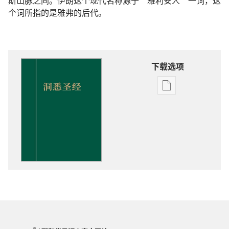
斯山脉之间。伊朗这个现代名称源于“雅利安人”一词，这
个词所指的是雅弗的后代。
下载选项
出
版
物
下
载
选
项
洞
悉
圣
经
®