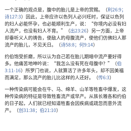
一个正确的观点是，腹中的胎儿是上帝的赏赐。（
利26:9；
诗127:3
）因此，上帝应许以色列人必兴旺时，保证以色列
的妇人必能怀孕，也必能顺利生产，说：“你境内必没有妇
人流产，也没有妇人不育。”（
出23:26
）另一方面，上帝
却垂听义人的祷告，使敌人的母腹流产，使他们仿佛妇人那
流产的胎儿，不见天日。（
诗58:8；
何9:14
）
约伯饱受折磨，所以认为自己若在胎儿期暗中流产要好得
多。他痛苦地呻吟说：“我怎么没有死在母腹中？”（
伯
3:11-16
）所罗门也说，人就算活了许多年头，却不因美福
而满足，那么流产的胎儿比这样的人还好。（
传6:3
）
一种传染病可能会在牛、马、绵羊、山羊等牲畜中爆发，这
种传染病的特征是导致牲畜流产或早产。从族长雅各和约伯
的日子起，人们就已经知道牲畜会因疾病或疏忽而意外流
产。（
创31:38；
伯21:10
）