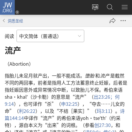
JW.ORG
登
录
更
搜
显
（打
改
索
示
洞悉圣经
开
网
JW.ORG
菜
新
站
单
阅读
窗
语
口）
言
流产
（Abortion）
指胎儿未足月就产出，一般不能成活。
堕胎
和
流产
是截然
不同的两回事，前者是指用人工方法蓄意终止妊娠，后者是
指妊娠因意外或异常情况中断，以致胎儿不保。希伯来语
sha·khalʹ（沙卡勒）的意思是“流产”（
出23:26；
何
9:14
），也可译作“杀”（
申32:25
），“夺去……儿女的
命”（
利26:22
），以及“不结［果实］”（
玛3:11
）。
诗
篇144:14
中译作“流产”的希伯来语yoh·tseʼthʹ（约采
特），源自本义为“出来”的词根。（参看
创27:30
，和