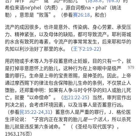
合）译作“流产”或“流产的胎儿”（
诗58:8；
传6:3
）的
希伯来语neʹphel（内费），源自词根na·phalʹ（纳法
勒），意思是“败落”。（参看
赛26:18
，和合）
流产的成因很多，也许是意外、传染病、身心劳累、承受压
力、精神紧张，以及母体的缺陷，都可导致流产。耶利哥城
的水含有致死的毒素，令流产的事常常发生，后来耶和华的
先知以利沙治好了那里的水。（
王下2:19-22
）
用药物或手术等人为手段蓄意终止妊娠，目的只有一个，就
是打掉非意愿怀上的胎儿，这种
行为在上帝眼中是极严
重的罪行。生命是上帝的宝贵恩赐，是神圣的。因此，上帝
通过摩西赐下的律法包含保障胎儿生命的条例，不仅禁止人
堕胎，还郑重申明：如果有人争斗时令怀孕的妇人或胎儿死
亡，就要“以命偿命”。（
出21:22-25
）当然，审判官作出
判决之前，会考虑环境因素，以及当事人是否蓄意行凶。
（参看
民35:22-24,
31
）蓄意伤人是严重的罪行，J．格伦医
生评论说：“子宫内正在发育的胎儿
是一个活人，
所以杀死
胎儿就是违反第六条诫命。”（《圣经与现代医学》，
1963,176页）