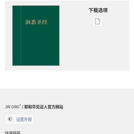
下载选项
出
版
物
下
载
选
项
洞
悉
圣
经
®
JW.ORG
/ 耶和华见证人官方网站
设置外观
快速链接