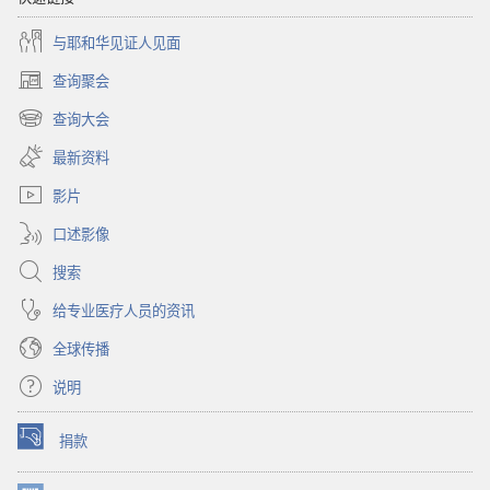
与耶和华见证人见面
查询聚会
（打
开
查询大会
（打
新
开
窗
最新资料
新
口）
窗
影片
口）
口述影像
搜索
给专业医疗人员的资讯
全球传播
说明
捐款
（打
开