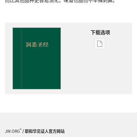
而比其他品种更容易消化，味道也甜而不辛辣刺鼻。
下载选项
出
版
物
下
载
选
项
洞
悉
圣
经
®
JW.ORG
/ 耶和华见证人官方网站