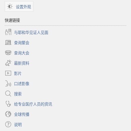
设置外观
快速链接
与耶和华见证人见面
查询聚会
（打
开
查询大会
（打
新
开
窗
最新资料
新
口）
窗
影片
口）
口述影像
搜索
给专业医疗人员的资讯
全球传播
说明