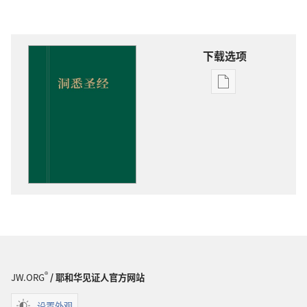
下载选项
出
版
物
下
载
选
项
洞
悉
圣
经
®
JW.ORG
/ 耶和华见证人官方网站
设置外观