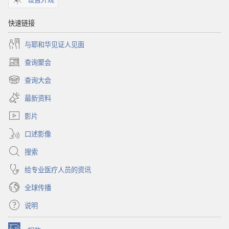
快速链接
与耶和华见证人见面
查询聚会
（打
开
查询大会
（打
新
开
窗
最新资料
新
口）
窗
影片
口）
口述影像
搜索
给专业医疗人员的资讯
全球传播
说明