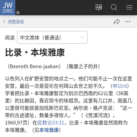
JW.ORG
登
录
更
搜
显
（打
改
索
示
洞悉圣经
开
网
JW.ORG
菜
新
站
单
阅读
窗
语
口）
言
比录·本埃雅康
（Beeroth Bene-jaakan）〔雅康之子的井〕
以色列人在旷野安营的地点之一。他们可能不止一次在这里
安营，最后一次是亚伦在何珥山去世之前不久。（
申10:6
）
学者把比录·本埃雅康暂定为别示巴西南约62公里（38英
里）的比赖因，靠近现今的埃祖茨。这里有几口井，南面几
公里很可能就是加低斯巴尼亚。纳尔逊·格卢克说：“这一
带的古迹遗址，数量多得惊人。”（《荒漠河流》，
1960,97页）在
民数记33:31
，比录·本埃雅康显然简称为
本埃雅康。（见
本埃雅康
）