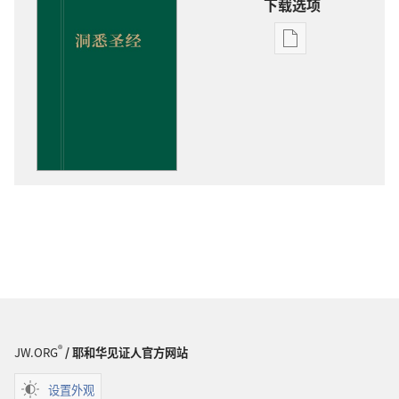
下载选项
出
版
物
下
载
选
项
洞
悉
圣
经
®
JW.ORG
/ 耶和华见证人官方网站
设置外观