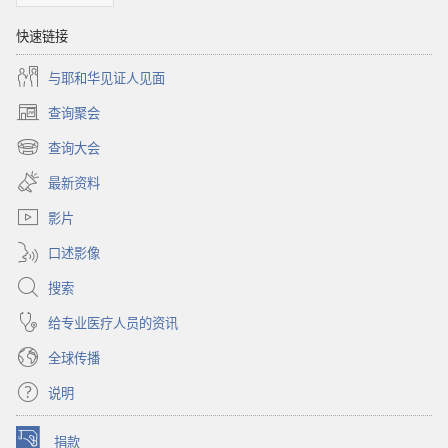
快速链接
与耶和华见证人见面
查询聚会
（打
开
查询大会
（打
新
开
窗
最新资料
新
口）
窗
影片
口）
口述影像
搜索
给专业医疗人员的资讯
全球传播
说明
捐款