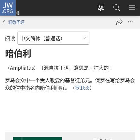
JW.ORG
登
录
更
搜
显
（打
改
索
示
洞悉圣经
开
网
JW.ORG
菜
新
站
单
阅读
窗
语
口）
言
暗伯利
（Ampliatus）〔源自拉丁语，意思是：扩大的〕
罗马会众中一个受人敬爱的基督徒弟兄。保罗在写给罗马会
众的信中指名向暗伯利问好。（
罗16:8
）