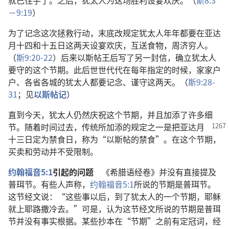
就已住手了。之后，犹太人为这场胜利设宴欢庆。（
斯8:3
－9:19
）
为了记念这次拯救行动，末底改规定犹太人年年都要在亚达
月十四和十五日这两天设宴欢庆，互送食物，周济穷人。
（
斯9:20-22
）后来以斯帖王后写了另一封信，确立犹太人
要守的这个节期。此后世世代代在每年指定的时候，家家户
户、各省各城的犹太人都要记念、谨守这两天。（
斯9:28-
31
；见
以斯帖记
）
直到今天，犹太人仍然庆祝这个节期，并且加添了许多细
节。随着时间过去，传统所加添的
规定之一是把亚达月
十三日定为禁食日，称为“以斯帖的禁食”。在这个节期，
买卖和劳动并不受限制。
约翰福音5:1
引起的问题
《希腊语经卷》并没有直接提及
普珥节。有些人声称，
约翰福音5:1
所说的节期是普珥节。
这节经文说：“这些事以后，到了犹太人的一个节期，耶稣
就上耶路撒冷去。”可是，认为这节经文所说的节期是普珥
节并没有事实根据。某些抄本在“节期”之前有定冠词，经