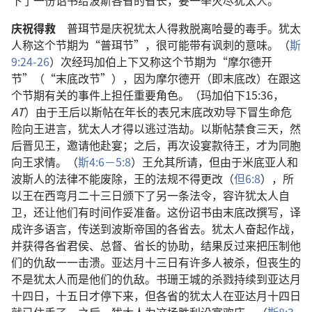
下了一份诏书给波斯各省的省长，要一举灭尽犹太人。
庆祝得救
普珥节是庆祝犹太人得救脱离哈曼的毒手。犹太
人称这个节期为“普珥节”，很可能带有讽刺的意味。（
斯
9:24-26
）次经玛加伯上下又称这个节期为“摩尔德开
节”（“末底改节”），因为摩尔德开（即末底改）在跟这
个节期有关的事件上担任重要角色。（玛加伯下15:36，
AT
）由于王后以斯帖在年长的表兄末底改劝导下冒生命危
险向王进言，犹太人才得以逃过浩劫。以斯帖禁食三天，然
后晋见王，邀请他赴宴；之后，再次设宴款待王，才为同胞
向王求情。（
斯4:6－5:8
）王允其所请，但由于米底亚人和
波斯人的法律不能废除，王的法规不得更改（
但6:8
），所
以王在西弯月二十三日颁下了另一条法令，容许犹太人自
卫，还让他们有时间作妥准备。这份诏书由末底改撰写，译
成许多语言，传送到波斯帝国的各省去。犹太人奋起作战，
并获得各省君侯、总督、省长的协助，结果反过来把压制他
们的仇敌一一击溃。亚达月十三日有许多人被杀，但丧生的
不是犹太人而是他们的仇敌。书珊王城的杀戮持续到亚达月
十四日，十五日才停下来，但各省的犹太人在亚达月十四日