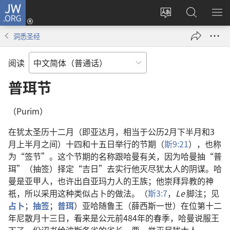
JW.ORG
登
录
更
搜
显
（打
改
索
示
洞悉圣经
开
网
JW.ORG
菜
新
站
单
阅读
窗
语
口）
言
普珥节
（Purim）
在犹太圣历十二月（即亚达月，相当于公历2月下半月和3
月上半月之间）十四和十五日举行的节期（
斯9:21
），也称
为“签节”。这个节期的名称跟哈曼有关，因为哈曼抽“普
珥”（抽签）择定“吉日”去实行他灭尽犹太人的阴谋。哈
曼是亚甲人，也许出自亚玛力人的王族；他崇拜异教的神
祇，所以采用这种类似占卜的做法。（
斯3:7
，
Le
脚注；见
占卜
；
抽签
；
普珥
）亚哈随鲁王（薛西斯一世）在位第十二
年尼散月十三日，看来是公元前484年的春季，哈曼说服王