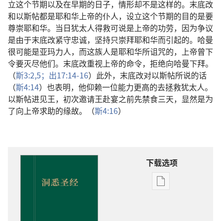
立这个节期以及在早期的日子，情形却不是这样的。末底改
和以斯帖都是耶和华上帝的仆人，设立这个节期的目的是要
尊崇耶和华。当日犹太人得救可说是上帝的功劳，因为争议
是由于末底改紧守忠诚，坚持只崇拜耶和华而引起的。哈曼
很可能是亚玛力人，而这族人是耶和华所诅咒的，上帝曾下
令要灭尽他们。末底改重视上帝的命令，拒绝向哈曼下拜。
（
斯3:2,
5；
出17:14-16
）此外，末底改对以斯帖所说的话
（
斯4:14
）也表明，他仰赖一位能力更高的去拯救犹太人。
以斯帖进见王，初次邀请王赴宴之前先禁食三天，显然是为
了向上帝求助的缘故。（
斯4:16
）
下载选项
出
版
物