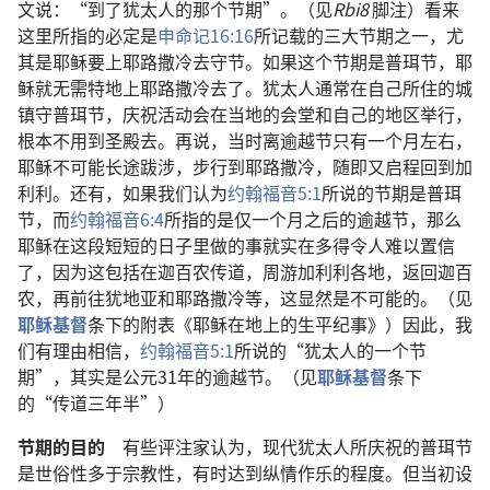
文说：“到了犹太人的那个节期”。（见
Rbi8
脚注）看来
这里所指的必定是
申命记16:16
所记载的三大节期之一，尤
其是耶稣要上耶路撒冷去守节。如果这个节期是普珥节，耶
稣就无需特地上耶路撒冷去了。犹太人通常在自己所住的城
镇守普珥节，庆祝活动会在当地的会堂和自己的地区举行，
根本不用到圣殿去。再说，当时离逾越节只有一个月左右，
耶稣不可能长途跋涉，步行到耶路撒冷，随即又启程回到加
利利。还有，如果我们认为
约翰福音5:1
所说的节期是普珥
节，而
约翰福音6:4
所指的是仅一个月之后的逾越节，那么
耶稣在这段短短的日子里做的事就实在多得令人难以置信
了，因为这包括在迦百农传道，周游加利利各地，返回迦百
农，再前往犹地亚和耶路撒冷等，这显然是不可能的。（见
耶稣基督
条下的附表《耶稣在地上的生平纪事》）因此，我
们有理由相信，
约翰福音5:1
所说的“犹太人的一个节
期”，其实是公元31年的逾越节。（见
耶稣基督
条下
的“传道三年半”）
节期的目的
有些评注家认为，现代犹太人所庆祝的普珥节
是世俗性多于宗教性，有时达到纵情作乐的程度。但当初设