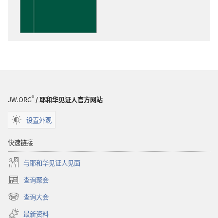
下
载
选
项
洞
悉
圣
经
®
JW.ORG
/ 耶和华见证人官方网站
设置外观
快速链接
与耶和华见证人见面
查询聚会
（打
开
查询大会
（打
新
开
窗
最新资料