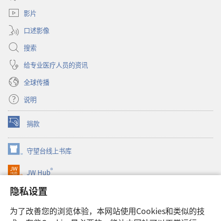
新
口）
窗
影片
口）
口述影像
搜索
给专业医疗人员的资讯
全球传播
说明
捐款
（打
开
新
守望台线上书库
（打
窗
开
口）
®
JW Hub
新
（打
窗
开
隐私设置
口）
JW Library®
新
窗
为了改善您的浏览体验，本网站使用Cookies和类似的技
口）
Watchtower Library