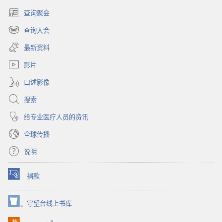
查询聚会
（打
开
查询大会
（打
新
开
窗
最新资料
新
口）
窗
影片
口）
口述影像
搜索
给专业医疗人员的资讯
全球传播
说明
捐款
（打
开
新
守望台线上书库
（打
窗
开
口）