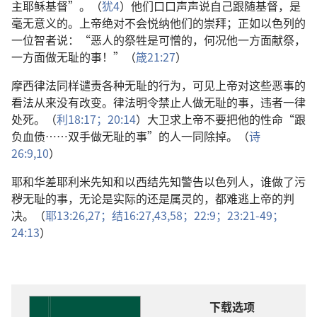
主耶稣基督”。（
犹4
）他们口口声声说自己跟随基督，是
毫无意义的。上帝绝对不会悦纳他们的崇拜；正如以色列的
一位智者说：“恶人的祭牲是可憎的，何况他一方面献祭，
一方面做无耻的事！”（
箴21:27
）
摩西律法同样谴责各种无耻的行为，可见上帝对这些恶事的
看法从来没有改变。律法明令禁止人做无耻的事，违者一律
处死。（
利18:17；
20:14
）大卫求上帝不要把他的性命“跟
负血债……双手做无耻的事”的人一同除掉。（
诗
26:9,10
）
耶和华差耶利米先知和以西结先知警告以色列人，谁做了污
秽无耻的事，无论是实际的还是属灵的，都难逃上帝的判
决。（
耶13:26,27；
结16:27,
43,
58；
22:9；
23:21-49；
24:13
）
下载选项