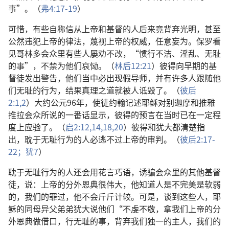
事”。（
弗4:17-19
）
可惜，有些自称信从上帝和基督的人后来竟背弃光明，甚至
公然违犯上帝的律法，蔑视上帝的权威，任意妄为。保罗看
见哥林多会众里有些人屡劝不改，“惯行不洁、淫乱、无耻
的事”，不禁为他们哀恸。（
林后12:21
）彼得向早期的基
督徒发出警告，他们当中必出现假导师，并有许多人跟随他
们无耻的行为，结果真理之道就被人诋毁了。（
彼后
2:1,2
）大约公元96年，使徒约翰记述耶稣对别迦摩和推雅
推拉会众所说的一番话显示，彼得的预言在当时已在一定程
度上应验了。（
启2:12,
14,
18,
20
）彼得和犹大都清楚指
出，耽于无耻行为的人必逃不过上帝的审判。（
彼后2:17-
22；
犹7
）
耽于无耻行为的人还会用花言巧语，诱骗会众里的其他基督
徒，说：上帝的分外恩典很伟大，他知道人是不完美是软弱
的，我们的罪过，他不会斤斤计较。可是，谈到这些人，耶
稣的同母异父弟弟犹大说他们“不虔不敬，拿我们上帝的分
外恩典做借口，行无耻的事，背弃我们独一的主人，我们的