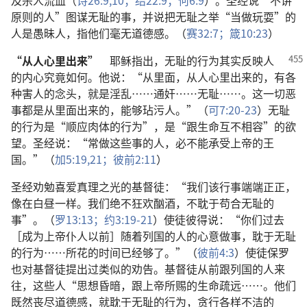
及杀人流血（
诗26:9,10；
结22:9；
何6:9
）。圣经说“不讲
原则的人”图谋无耻的事，并说把无耻之举“当做玩耍”的
人是愚昧人，指他们毫无道德感。（
赛32:7；
箴10:23
）
“从人心里出来”
耶稣指出，无耻的行为其实反映人
的内心究竟如何。他说：“从里面，从人心里出来的，有各
种害人的念头，就是淫乱……通奸……无耻……。这一切恶
事都是从里面出来的，能够玷污人。”（
可7:20-23
）无耻
的行为是“顺应肉体的行为”，是“跟生命互不相容”的欲
望。圣经说：“常做这些事的人，必不能承受上帝的王
国。”（
加5:19,
21；
彼前2:11
）
圣经劝勉喜爱真理之光的基督徒：“我们该行事端端正正，
像在白昼一样。我们绝不狂欢酗酒，不耽于苟合无耻的
事”。（
罗13:13；
约3:19-21
）使徒彼得说：“你们过去
［成为上帝仆人以前］随着列国的人的心意做事，耽于无耻
的行为……所花的时间已经够了。”（
彼前4:3
）使徒保罗
也对基督徒提出过类似的劝告。基督徒从前跟列国的人来
往，这些人“思想昏暗，跟上帝所赐的生命疏远……。他们
既然丧尽道德感，就耽于无耻的行为，贪行各样不洁的