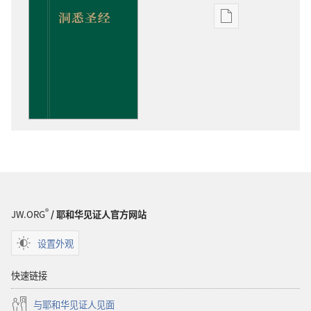
出
版
物
下
载
选
项
洞
悉
圣
经
®
JW.ORG
/ 耶和华见证人官方网站
设置外观
快速链接
与耶和华见证人见面