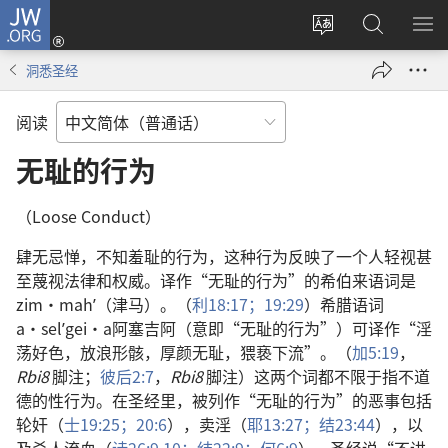
JW.ORG
登
录
更
搜
显
（打
改
索
示
洞悉圣经
开
网
JW.ORG
菜
新
站
单
阅读
窗
语
口）
言
无耻的行为
（Loose Conduct）
肆无忌惮，不知羞耻的行为，这种行为反映了一个人轻视甚
至蔑视法律和权威。译作“无耻的行为”的希伯来语词是
zim·mahʹ（津马）。（
利18:17；
19:29
）希腊语词
a·selʹgei·a阿塞吉阿（意即“无耻的行为”）可译作“淫
荡好色，放浪形骸，厚颜无耻，猥亵下流”。（
加5:19
，
Rbi8
脚注；
彼后2:7
，
Rbi8
脚注）这两个词都不限于指不道
德的性行为。在圣经里，被列作“无耻的行为”的恶事包括
轮奸（
士19:25；
20:6
），卖淫（
耶13:27；
结23:44
），以