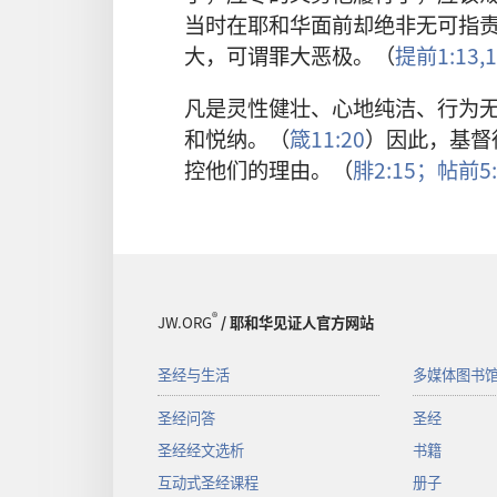
当时在耶和华面前却绝非无可指
大，可谓罪大恶极。（
提前1:13,
1
凡是灵性健壮、心地纯洁、行为
和悦纳。（
箴11:20
）因此，基督
控他们的理由。（
腓2:15；
帖前5:
®
JW.ORG
/ 耶和华见证人官方网站
圣经与生活
多媒体图书
圣经问答
圣经
圣经经文选析
书籍
互动式圣经课程
册子