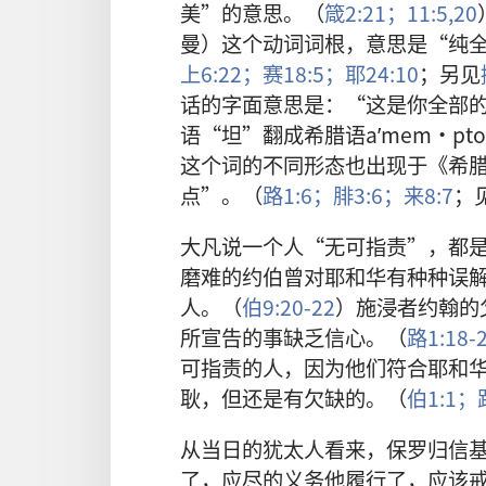
美”的意思。（
箴2:21；
11:5,
20
曼）这个动词词根，意思是“纯
上6:22；
赛18:5；
耶24:10
；另见
话的字面意思是：“这是你全部
语“坦”翻成希腊语aʹmem·pt
这个词的不同形态也出现于《希
点”。（
路1:6；
腓3:6；
来8:7
；
大凡说一个人“无可指责”，都
磨难的约伯曾对耶和华有种种误
人。（
伯9:20-22
）施浸者约翰的
所宣告的事缺乏信心。（
路1:18-
可指责的人，因为他们符合耶和
耿，但还是有欠缺的。（
伯1:1；
从当日的犹太人看来，保罗归信
了，应尽的义务他履行了，应该