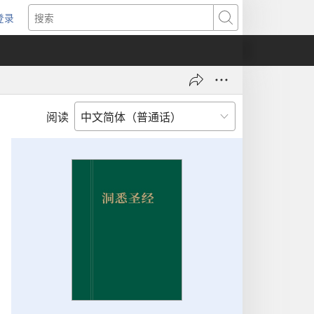
登录
（打
搜
开
索
新
窗
口）
阅读