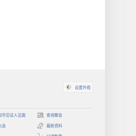
设置外观
和华见证人见面
查询聚会
（打
开
大会
最新资料
新
窗