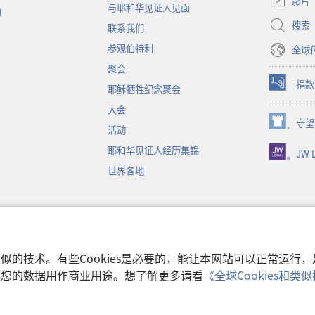
影片
与耶和华见证人见面
新
函
窗
搜索
联系我们
口）
参观伯特利
全球
聚会
捐款
耶稣牺牲纪念聚会
（打
开
大会
新
守望
（打
活动
窗
开
口）
耶和华见证人经历集锦
JW L
新
窗
世界各地
口）
音
和类似的技术。有些Cookies是必要的，能让本网站可以正常运
收集您的数据用作商业用途。想了解更多请看
《全球Cookies和
使用条款
|
隐私权
 Watch Tower Bible and Tract Society of Pennsylvania.