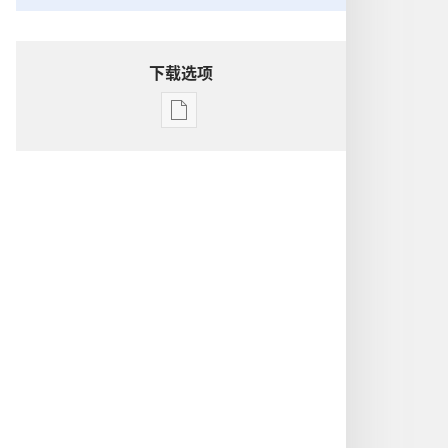
下载选项
出
版
物
下
载
选
项
洞
悉
圣
经