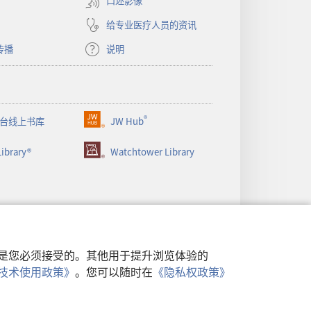
口述影像
口）
给专业医疗人员的资讯
传播
说明
®
台线上书库
JW Hub
（打
开
ibrary®
Watchtower Library
新
窗
口）
行，是您必须接受的。其他用于提升浏览体验的
类似技术使用政策》
。您可以随时在
《隐私权政策》
政策
|
隐私设置