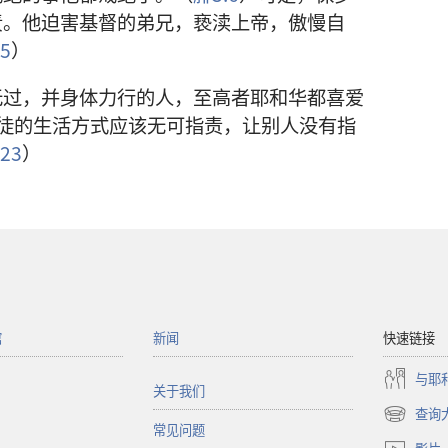
责。他迫害基督的弟兄，亵渎上帝，傲慢自
5
）
无过，并身体力行的人，至高者耶和华都喜爱
徒的生活方式应该无可指责，让别人没有指
23
）
馆
新闻
快速链接
与耶
关于我们
查询
（打
常见问题
开