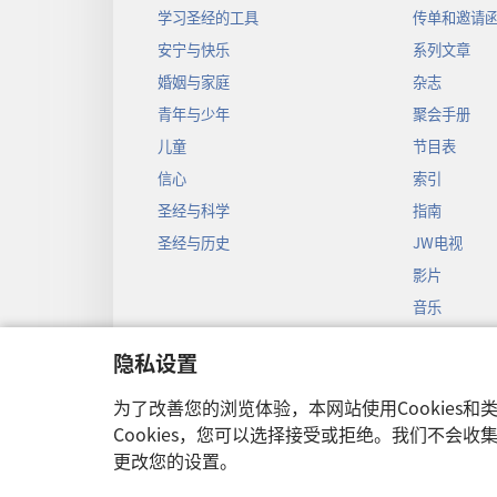
学习圣经的工具
传单和邀请
安宁与快乐
系列文章
婚姻与家庭
杂志
青年与少年
聚会手册
儿童
节目表
信心
索引
圣经与科学
指南
圣经与历史
JW电视
影片
音乐
圣经戏剧录
隐私设置
圣经有声剧
为了改善您的浏览体验，本网站使用Cookies
Cookies，您可以选择接受或拒绝。我们不会
更改您的设置。
Copyright
© 2026