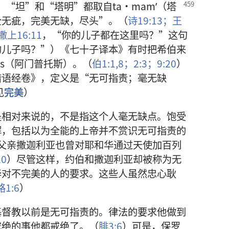
）“坦”和“塔明”
都取自ta·mamʹ（塔
全无疵，完美无缺，尽头”。（
诗19:13；
王
撒上16:11
，“你的儿子都在这里吗？”这句
的儿子吗？”）《七十子译本》有时把希伯来
os（阿门普托斯）。（
伯1:1,
8；
2:3；
9:20
）
腊语经卷》，定义是“无可指责；毫无缺
见
完美
）
是相对来说的，不是指这个人毫无缺点。饱受
解，包括以为全能的上帝并不赏识无可指责的
父亲撒迦利亚也曾对耶和华通过天使加百列
20
）尽管这样，约伯和撒迦利亚却被称为无
华对不完美的人的要求。这些人虽然忠心耿
路1:6
）
基督教以前是无可指责的。律法的要求他做到
戒绝的事他都戒绝了。（
腓3:6
）可是，保罗