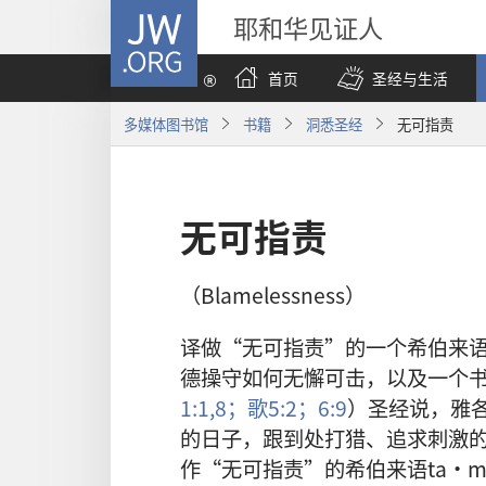
JW.ORG
耶和华见证人
首页
圣经与生活
多媒体图书馆
书籍
洞悉圣经
无可指责
无可指责
（Blamelessness）
译做“无可指责”的一个希伯来语
德操守如何无懈可击，以及一个
1:1,
8；
歌5:2；
6:9
）圣经说，雅
的日子，跟到处打猎、追求刺激
作“无可指责”的希伯来语ta·m