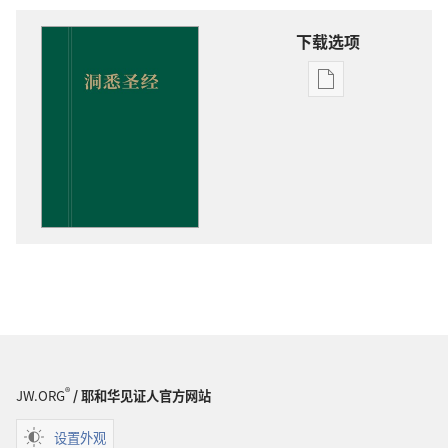
下载选项
出
版
物
下
载
选
项
洞
悉
圣
经
®
JW.ORG
/ 耶和华见证人官方网站
设置外观