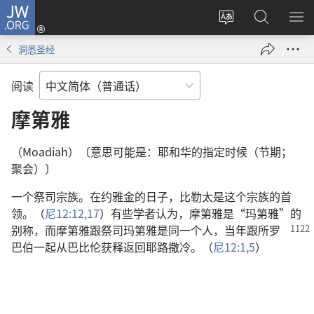
JW.ORG
登
录
更
搜
显
（打
改
索
示
洞悉圣经
开
网
JW.ORG
菜
新
站
单
阅读
窗
语
口）
言
摩第雅
（Moadiah）〔意思可能是：耶和华的指定时候（节期；
聚会）〕
一个祭司宗族。在约雅金的日子，比勒太是这个宗族的首
领。（
尼12:12,
17
）有些学者认为，摩第雅是“玛第雅”的
别称，而摩第雅
跟祭司玛第雅是同一个人，当年跟所罗
巴伯一起从巴比伦获释返回耶路撒冷。（
尼12:1,
5
）