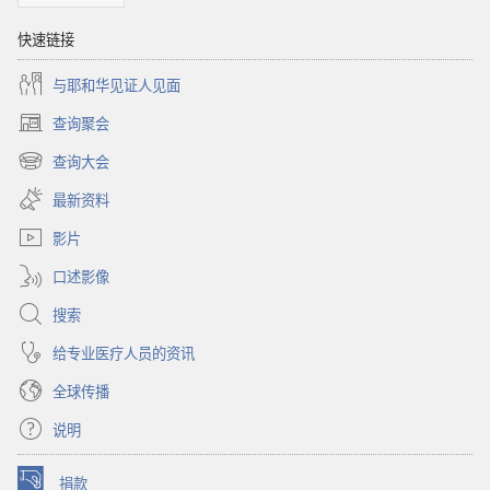
快速链接
与耶和华见证人见面
查询聚会
（打
开
查询大会
（打
新
开
窗
最新资料
新
口）
窗
影片
口）
口述影像
搜索
给专业医疗人员的资讯
全球传播
说明
捐款