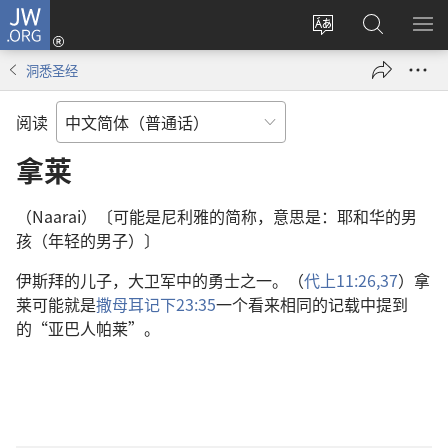
JW.ORG
登
录
更
搜
显
（打
改
索
示
洞悉圣经
开
网
JW.ORG
菜
新
站
单
阅读
窗
语
口）
言
拿莱
（Naarai）〔可能是尼利雅的简称，意思是：耶和华的男
孩（年轻的男子）〕
伊斯拜的儿子，大卫军中的勇士之一。（
代上11:26,
37
）拿
莱可能就是
撒母耳记下23:35
一个看来相同的记载中提到
的“亚巴人帕莱”。