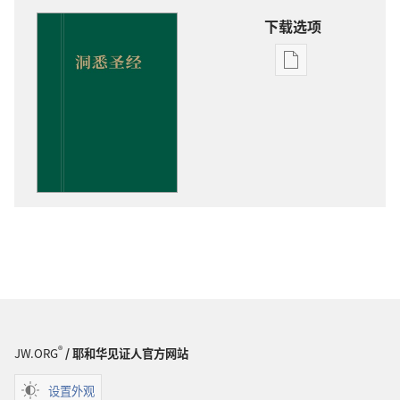
下载选项
出
版
物
下
载
选
项
洞
悉
圣
经
®
JW.ORG
/ 耶和华见证人官方网站
设置外观