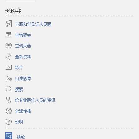
快速链接
与耶和华见证人见面
查询聚会
（打
开
查询大会
（打
新
开
窗
最新资料
新
口）
窗
影片
口）
口述影像
搜索
给专业医疗人员的资讯
全球传播
说明
捐款