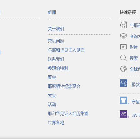
馆
新闻
快速链接
与耶
关于我们
查询
（打
常见问题
开
影片
与耶和华见证人见面
新
函
窗
搜索
联系我们
口）
参观伯特利
全球
聚会
捐款
耶稣牺牲纪念聚会
（打
开
大会
新
守望
（打
活动
窗
开
口）
耶和华见证人经历集锦
JW L
新
窗
世界各地
口）