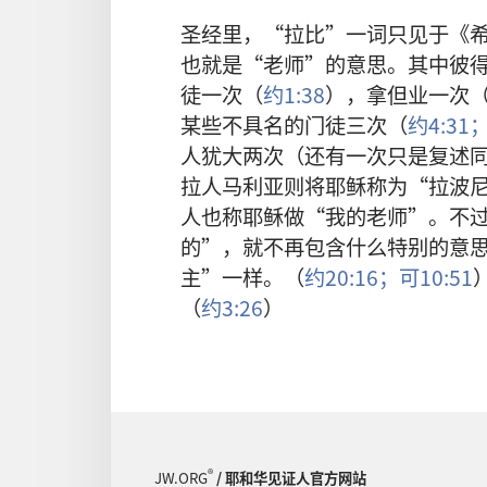
圣经里，“拉比”一词只见于《
也就是“老师”的意思。其中彼
徒一次（
约1:38
），拿但业一次
某些不具名的门徒三次（
约4:31
人犹大两次（还有一次只是复述
拉人马利亚则将耶稣称为“拉波
人也称耶稣做“我的老师”。不
的”，就不再包含什么特别的意
主”一样。（
约20:16；
可10:51
（
约3:26
）
®
JW.ORG
/ 耶和华见证人官方网站