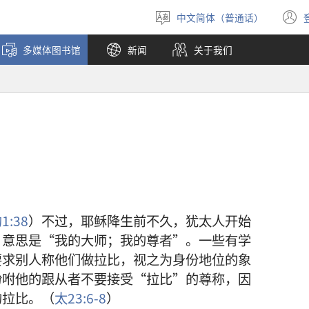
中文简体（普通话）
选
择
多媒体图书馆
新闻
关于我们
语
言
1:38
）不过，耶稣降生前不久，犹太人开始
，意思是“我的大师；我的尊者”。一些有学
要求别人称他们做拉比，视之为身份地位的象
吩咐他的跟从者不要接受“拉比”的尊称，因
的拉比。（
太23:6-8
）