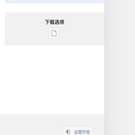
下载选项
出
版
物
下
载
选
项
洞
悉
圣
经
设置外观