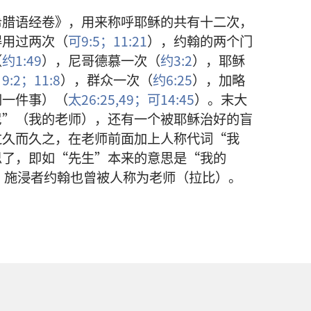
希腊语经卷》，用来称呼耶稣的共有十二次，
得用过两次（
可9:5；
11:21
），约翰的两个门
（
约1:49
），尼哥德慕一次（
约3:2
），耶稣
；
9:2；
11:8
），群众一次（
约6:25
），加略
同一件事）（
太26:25,
49；
可14:45
）。末大
尼”（我的老师），还有一个被耶稣治好的盲
过久而久之，在老师前面加上人称代词“我
思了，即如“先生”本来的意思是“我的
）施浸者约翰也曾被人称为老师（拉比）。