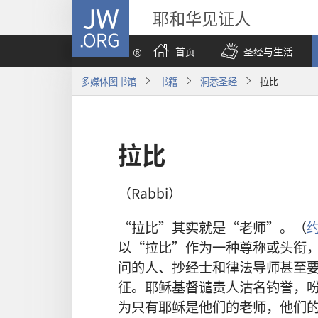
JW.ORG
耶和华见证人
首页
圣经与生活
多媒体图书馆
书籍
洞悉圣经
拉比
拉比
（Rabbi）
“拉比”其实就是“老师”。（
约
以“拉比”作为一种尊称或头衔
问的人、抄经士和律法导师甚至
征。耶稣基督谴责人沽名钓誉，
为只有耶稣是他们的老师，他们