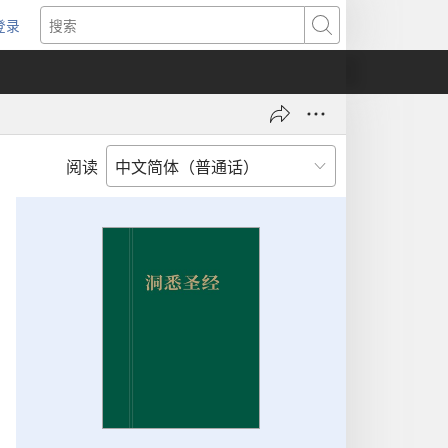
登录
（打
搜
开
索
新
窗
口）
阅读