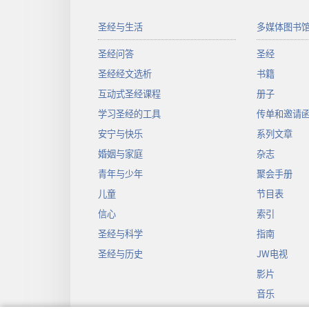
圣经与生活
多媒体图书
圣经问答
圣经
圣经经文选析
书籍
互动式圣经课程
册子
学习圣经的工具
传单和邀请
安宁与快乐
系列文章
婚姻与家庭
杂志
青年与少年
聚会手册
儿童
节目表
信心
索引
圣经与科学
指南
圣经与历史
JW电视
影片
音乐