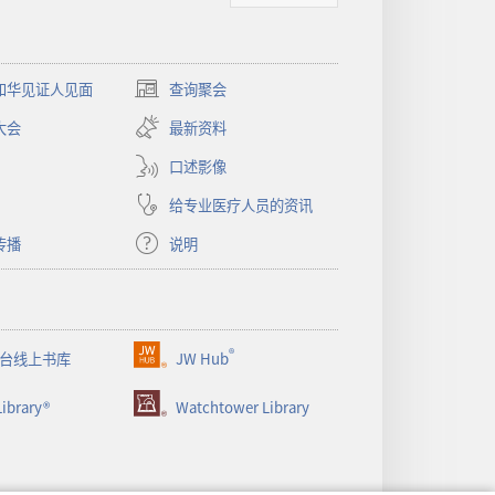
和华见证人见面
查询聚会
（打
开
大会
最新资料
新
窗
口述影像
口）
给专业医疗人员的资讯
传播
说明
®
台线上书库
JW Hub
（打
开
ibrary®
Watchtower Library
新
窗
口）