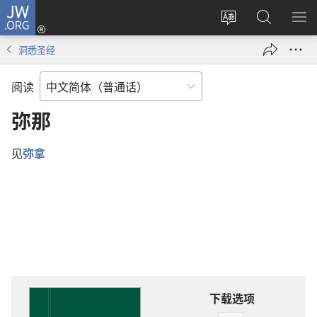
JW.ORG
登
录
更
搜
显
（打
改
索
示
洞悉圣经
开
网
JW.ORG
菜
新
站
单
阅读
窗
语
口）
言
弥那
见
弥拿
下载选项