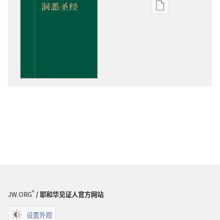
出
版
物
下
载
选
项
洞
悉
圣
经
®
JW.ORG
/ 耶和华见证人官方网站
设置外观