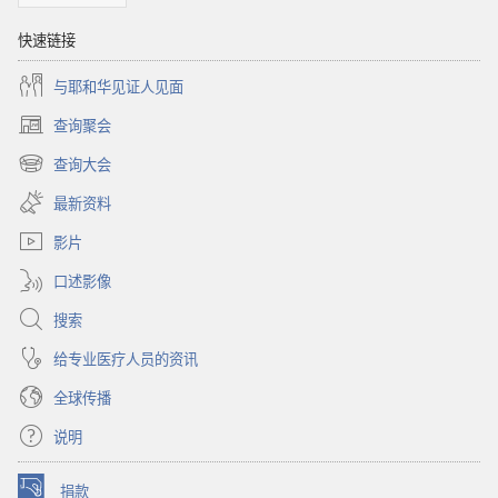
快速链接
与耶和华见证人见面
查询聚会
（打
开
查询大会
（打
新
开
窗
最新资料
新
口）
窗
影片
口）
口述影像
搜索
给专业医疗人员的资讯
全球传播
说明
捐款