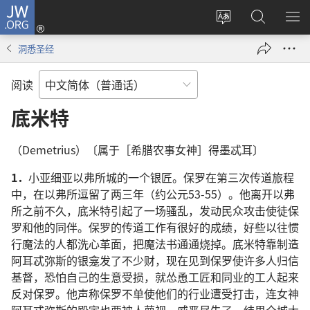
JW.ORG
登
录
更
搜
显
（打
改
索
示
洞悉圣经
开
网
JW.ORG
菜
新
站
单
阅读
窗
语
口）
言
底米特
（Demetrius）〔属于［希腊农事女神］得墨忒耳〕
1．
小亚细亚以弗所城的一个银匠。保罗在第三次传道旅程
中，在以弗所逗留了两三年（约公元53-55）。他离开以弗
所之前不久，底米特引起了一场骚乱，发动民众攻击使徒保
罗和他的同伴。保罗的传道工作有很好的成绩，好些以往惯
行魔法的人都洗心革面，把魔法书通通烧掉。底米特靠制造
阿耳忒弥斯的银龛发了不少财，现在见到保罗使许多人归信
基督，恐怕自己的生意受损，就怂恿工匠和同业的工人起来
反对保罗。他声称保罗不单使他们的行业遭受打击，连女神