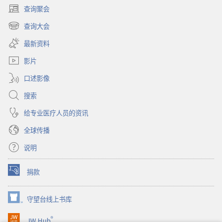
查询聚会
（打
开
查询大会
（打
新
开
窗
最新资料
新
口）
窗
影片
口）
口述影像
搜索
给专业医疗人员的资讯
全球传播
说明
捐款
（打
开
新
守望台线上书库
（打
窗
开
口）
®
JW Hub