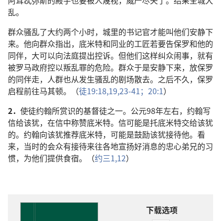
阿耳忒弥斯的殿宇也要被人蔑视，威严尽失了。结果全城大
乱。
群众骚乱了大约两个小时，城里的书记官才能叫他们安静下
来。他向群众指出，底米特和同业的工匠若要告保罗和他的
同伴，大可以向法庭提出控诉。但他们这样纠众闹事，就有
被罗马政府控以叛乱罪的危险。群众于是安静下来，放保罗
的同伴走，人群也从发生骚乱的剧场散去。之后不久，保罗
启程前往马其顿。（
徒19:18,19,
23-41；
20:1
）
2．
使徒约翰所赏识的基督徒之一。公元98年左右，约翰写
信给该犹，在信中称赞底米特。信可能是托底米特交给该犹
的。约翰向该犹推荐底米特，可能是鼓励该犹接待他。看
来，当时的会众有接待来往各地宣扬好消息的忠心弟兄的习
惯，为他们提供食宿。（
约三1,
12
）
下载选项