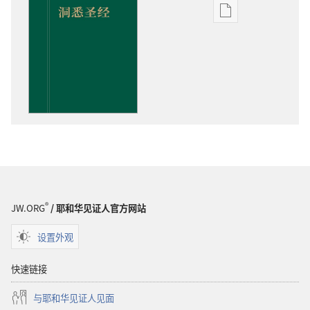
出
版
物
下
载
选
项
洞
悉
圣
经
®
JW.ORG
/ 耶和华见证人官方网站
设置外观
快速链接
与耶和华见证人见面