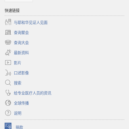
快速链接
与耶和华见证人见面
查询聚会
（打
开
查询大会
（打
新
开
窗
最新资料
新
口）
窗
影片
口）
口述影像
搜索
给专业医疗人员的资讯
全球传播
说明
捐款