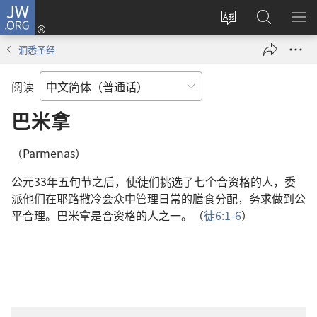
JW.ORG
登
录
更
搜
显
（打
改
索
示
洞悉圣经
开
网
JW.ORG
菜
新
站
单
阅读
窗
语
口）
言
巴米拿
（Parmenas）
公元33年五旬节之后，使徒们挑选了七个合资格的人，委
派他们在耶路撒冷会众中管理日常的膳食分配，务求做到公
平合理。巴米拿是合资格的人之一。（
徒6:1-6
）