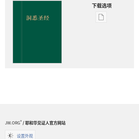
下载选项
出
版
物
下
载
选
项
洞
悉
圣
经
®
JW.ORG
/ 耶和华见证人官方网站
设置外观