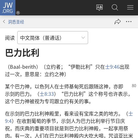
JW.ORG
登
录
更
搜
显
（打
改
索
示
洞悉圣经
开
网
JW.ORG
菜
新
站
单
阅读
窗
语
口）
言
巴力比利
（Baal-berith）〔立约者；“伊勒比利”只在
士9:46
出现
过一次，意思是：立约之神〕
某个巴力神，以色列人在士师基甸死后跟随这神，亦
即
示剑的巴力。（
士8:33
）“巴力比利”这个称号也许表示，
这个巴力神被视为专司跟立约有关的事。
在示剑的巴力比利神殿里，看来设有宝库之类的地方。（
士
9:4
）在收割葡萄的季节，示剑人为巴力比利举行节日庆
祝，而庆典的重要项目就是到巴力比利神殿，一起享用祭
肉。有一次，人们在巴力比利神殿内大吃大喝，咒诅亚比米