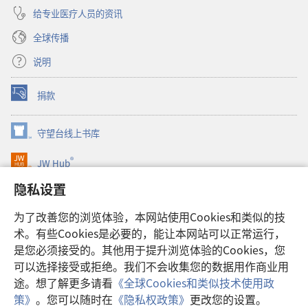
给专业医疗人员的资讯
全球传播
说明
捐款
（打
开
新
守望台线上书库
（打
窗
开
口）
®
JW Hub
新
（打
窗
开
隐私设置
口）
JW Library®
新
窗
为了改善您的浏览体验，本网站使用Cookies和类似的技
口）
Watchtower Library
术。有些Cookies是必要的，能让本网站可以正常运行，
是您必须接受的。其他用于提升浏览体验的Cookies，您
可以选择接受或拒绝。我们不会收集您的数据用作商业用
途。想了解更多请看
《全球Cookies和类似技术使用政
Copyright
© 2026 Watch Tower Bible and Tract Society of Pennsylvania.
策》
。您可以随时在
《隐私权政策》
更改您的设置。
使用条款
|
隐私权政策
|
隐私设置