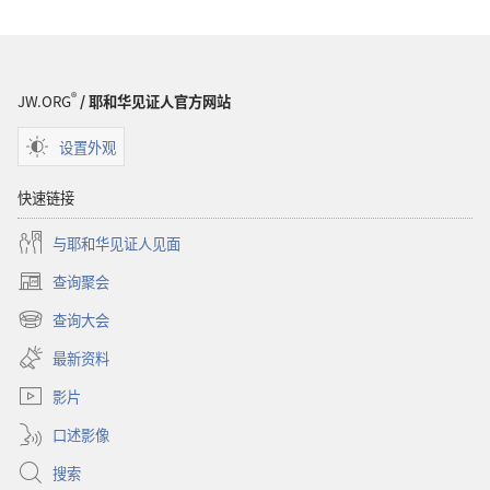
悉
圣
经
®
JW.ORG
/ 耶和华见证人官方网站
设置外观
快速链接
与耶和华见证人见面
查询聚会
（打
开
查询大会
（打
新
开
窗
最新资料
新
口）
窗
影片
口）
口述影像
搜索