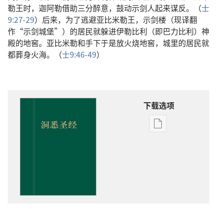
勒王时，迦阿勒借助三分醉意，鼓动示剑人起来谋反。（
士
9:27-29
）后来，为了逃避亚比米勒王，示剑楼（现译翻
作“示剑城堡”）的居民就躲进伊勒比利（即巴力比利）神
殿的地窖。亚比米勒和手下于是放火烧地窖，城里的居民就
都葬身火海。（
士9:46-49
）
下载选项
出
版
物
下
载
选
项
洞