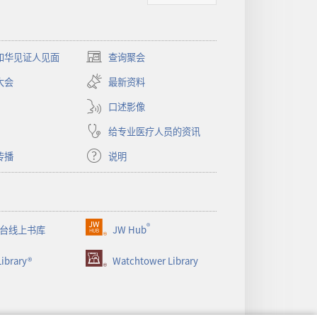
和华见证人见面
查询聚会
（打
开
大会
最新资料
新
窗
口述影像
口）
给专业医疗人员的资讯
传播
说明
®
台线上书库
JW Hub
（打
开
ibrary®
Watchtower Library
新
窗
口）