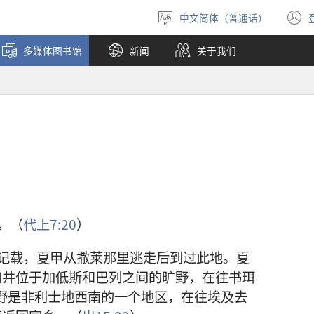
中文简体（普通话）
选
择
多媒体图书馆
新闻
关于我们
语
言
。（
代上7:20
）
记载，夏甲从撒莱那里逃走后到过此地。夏
口井位于加低斯和巴列之间的旷野，在往书珥
野是非利士地西南的一个地区，在往埃及去