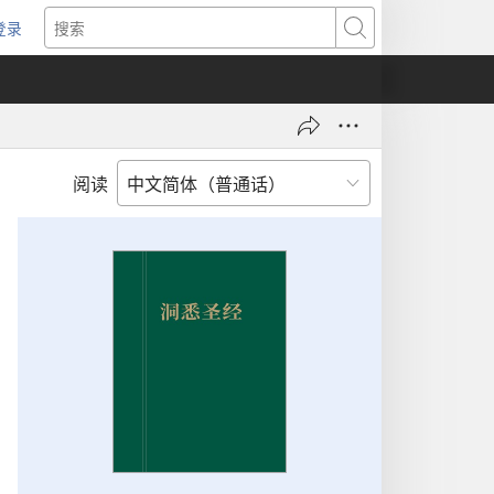
登录
（打
搜
开
索
新
窗
口）
阅读