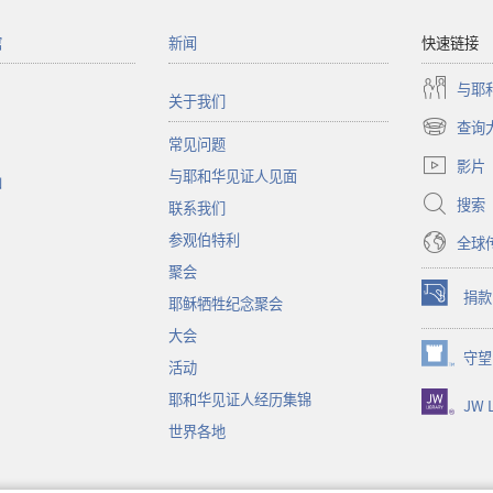
馆
新闻
快速链接
与耶
关于我们
查询
（打
常见问题
开
影片
与耶和华见证人见面
新
函
窗
搜索
联系我们
口）
参观伯特利
全球
聚会
捐款
耶稣牺牲纪念聚会
（打
开
大会
新
守望
（打
活动
窗
开
口）
耶和华见证人经历集锦
JW L
新
窗
世界各地
口）