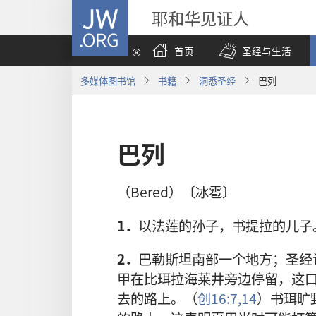
JW.ORG
耶和华见证人
首页
圣经与生活
多媒体图书馆
书籍
洞悉圣经
巴列
巴列
（Bered）〔冰雹〕
1．
以法莲的孙子，书提拉的儿子
2．
巴勒斯坦南部一个地方；圣经
甲在比珥拉海莱井旁边停留，这
去的路上。（
创16:7,
14
）书珥旷