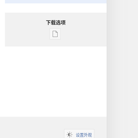
下载选项
出
版
物
下
载
选
项
洞
悉
圣
经
设置外观