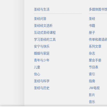
圣经与生活
多媒体图书
圣经问答
圣经
圣经经文选析
书籍
互动式圣经课程
册子
学习圣经的工具
传单和邀请
安宁与快乐
系列文章
婚姻与家庭
杂志
青年与少年
聚会手册
儿童
节目表
信心
索引
圣经与科学
指南
圣经与历史
JW电视
影片
音乐