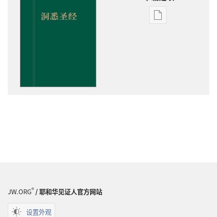
出
版
物
下
载
选
项
洞
悉
圣
经
®
JW.ORG
/ 耶和华见证人官方网站
设置外观