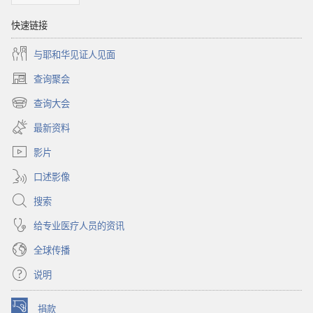
快速链接
与耶和华见证人见面
查询聚会
（打
开
查询大会
（打
新
开
窗
最新资料
新
口）
窗
影片
口）
口述影像
搜索
给专业医疗人员的资讯
全球传播
说明
捐款