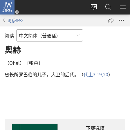
JW.ORG
登
录
更
搜
显
（打
改
索
示
洞悉圣经
开
网
JW.ORG
菜
新
站
单
阅读
窗
语
口）
言
奥赫
（Ohel）〔帐幕〕
省长所罗巴伯的儿子，大卫的后代。（
代上3:19,20
）
下载选项