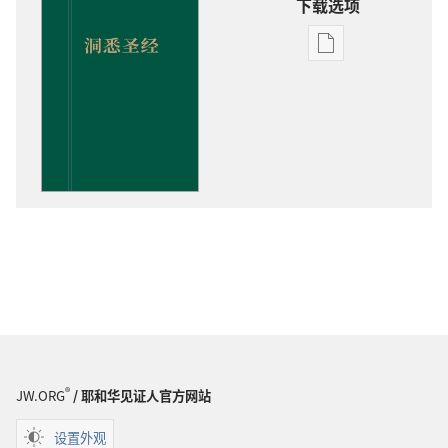
下载选项
出
版
物
下
载
选
项
洞
悉
圣
经
®
JW.ORG
/ 耶和华见证人官方网站
设置外观