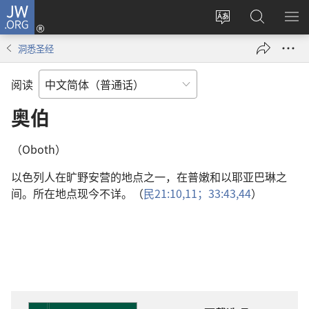
JW.ORG
登
录
更
搜
显
（打
改
索
示
洞悉圣经
开
网
JW.ORG
菜
新
站
单
阅读
窗
语
口）
言
奥伯
（Oboth）
以色列人在旷野安营的地点之一，在普嫩和以耶亚巴琳之
间。所在地点现今不详。（
民21:10,11；
33:43,44
）