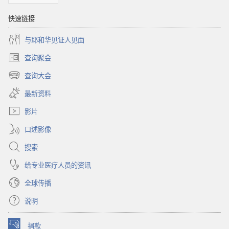
快速链接
与耶和华见证人见面
查询聚会
（打
开
查询大会
（打
新
开
窗
最新资料
新
口）
窗
影片
口）
口述影像
搜索
给专业医疗人员的资讯
全球传播
说明
捐款