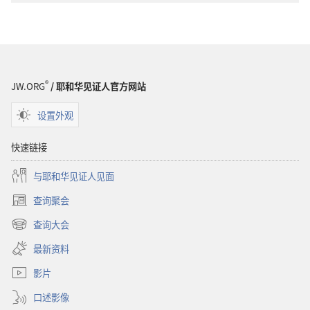
洞
悉
圣
经
®
JW.ORG
/ 耶和华见证人官方网站
设置外观
快速链接
与耶和华见证人见面
查询聚会
（打
开
查询大会
（打
新
开
窗
最新资料
新
口）
窗
影片
口）
口述影像