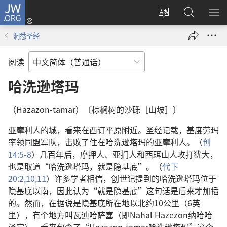
JW.ORG
登
录
更
搜
显
（打
改
索
示
洞悉圣经
开
网
JW.ORG
菜
新
站
单
阅读
窗
语
口）
言
哈洗逊塔玛
（Hazazon-tamar）〔棕榈树的沙砾［山坡］〕
亚摩利人的城，看来在西订平原附近。圣经记载，基度劳玛
率领同盟军队，击败了住在哈洗逊塔玛的亚摩利人。（
创
14:5-8
）几百年后，摩押人、亚扪人和西珥山人攻打犹大，
也是取道“哈洗逊塔玛，就是隐基底”。（
代下
20:2,
10,11
）许多学者相信，创世记提到的哈洗逊塔玛位于
隐基底以南，因此认为“就是隐基底”这句话是后来才加插
的。然而，在据说是隐基底所在地以北约10公里（6英
里），有个地方叫瓦迪哈萨塞（即Nahal Hazezon纳哈哈