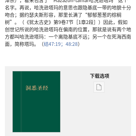
泽宗），看来包含了“Hazazon-tamar哈洗逊塔玛”这个
名字。再说，哈洗逊塔玛的意思也跟隐基底一带的地貌十分
吻合；据约瑟夫斯形容，那里长满了“郁郁葱葱的棕榈
树”。（《犹太古史》第9卷7节［1章2段］）因此，假如
创世记所说的哈洗逊塔玛在偏南的位置，那就是说有两个地
方都叫哈洗逊塔玛：一个离隐基底不远；另一个在死海西南
面，简称塔玛。（
结47:19；
48:28
）
下载选项
出
版
物
下
载
选
项