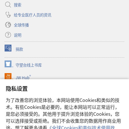
搜索
给专业医疗人员的资讯
全球传播
说明
捐款
（打
开
新
守望台线上书库
（打
窗
开
口）
®
JW Hub
新
（打
窗
开
隐私设置
口）
JW Library®
新
窗
为了改善您的浏览体验，本网站使用Cookies和类似的技
口）
Watchtower Library
术。有些Cookies是必要的，能让本网站可以正常运行，
是您必须接受的。其他用于提升浏览体验的Cookies，您
可以选择接受或拒绝。我们不会收集您的数据用作商业用
途。想了解更多请看
《全球Cookies和类似技术使用政