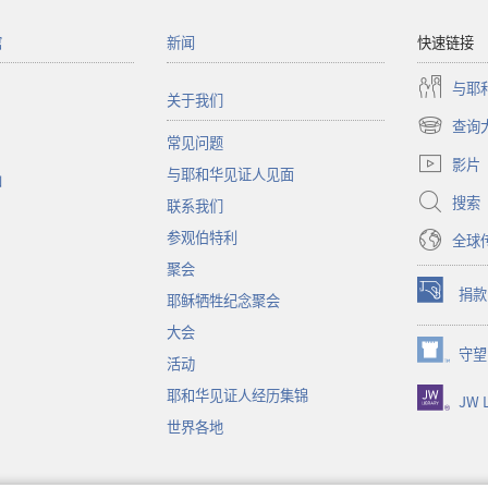
馆
新闻
快速链接
与耶
关于我们
查询
（打
常见问题
开
影片
与耶和华见证人见面
新
函
窗
搜索
联系我们
口）
参观伯特利
全球
聚会
捐款
耶稣牺牲纪念聚会
（打
开
大会
新
守望
（打
活动
窗
开
口）
耶和华见证人经历集锦
JW L
新
窗
世界各地
口）