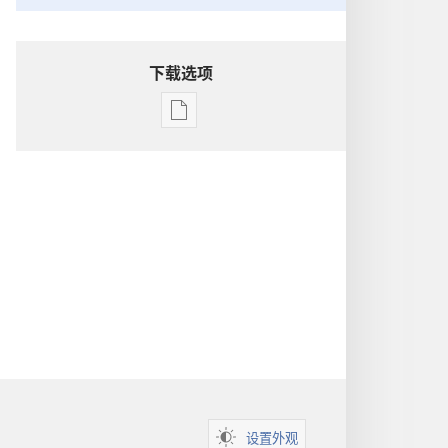
下载选项
出
版
物
下
载
选
项
洞
悉
圣
经
设置外观