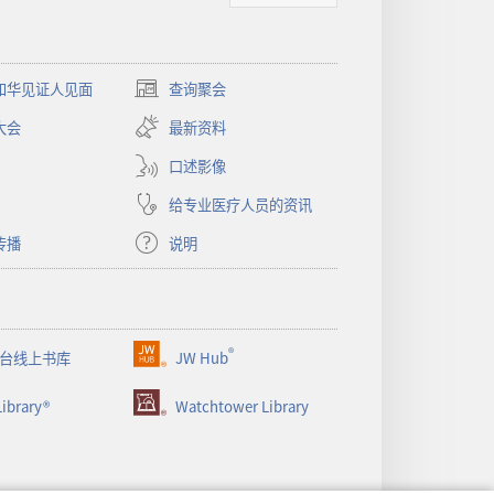
和华见证人见面
查询聚会
（打
开
大会
最新资料
新
窗
口述影像
口）
给专业医疗人员的资讯
传播
说明
®
台线上书库
JW Hub
（打
开
ibrary®
Watchtower Library
新
窗
口）