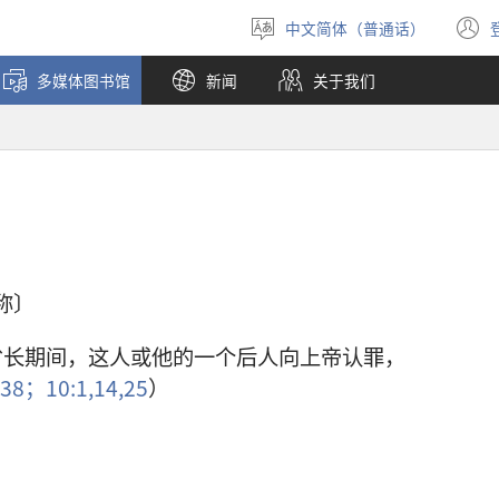
中文简体（普通话）
选
择
多媒体图书馆
新闻
关于我们
语
言
称〕
省长期间，这人或他的一个后人向上帝认罪，
:38；
10:1,
14,
25
）