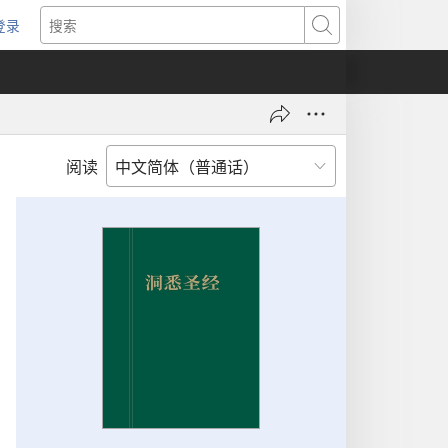
登录
（打
搜
开
索
新
窗
口）
阅读