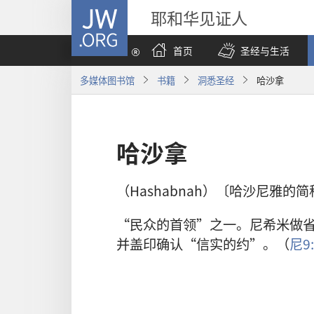
JW.ORG
耶和华见证人
首页
圣经与生活
多媒体图书馆
书籍
洞悉圣经
哈沙拿
哈沙拿
（Hashabnah）〔哈沙尼雅的简
“民众的首领”之一。尼希米做
并盖印确认“信实的约”。（
尼9