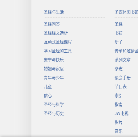
圣经与生活
多媒体图书
圣经问答
圣经
圣经经文选析
书籍
互动式圣经课程
册子
学习圣经的工具
传单和邀请
安宁与快乐
系列文章
婚姻与家庭
杂志
青年与少年
聚会手册
儿童
节目表
信心
索引
圣经与科学
指南
圣经与历史
JW电视
影片
音乐