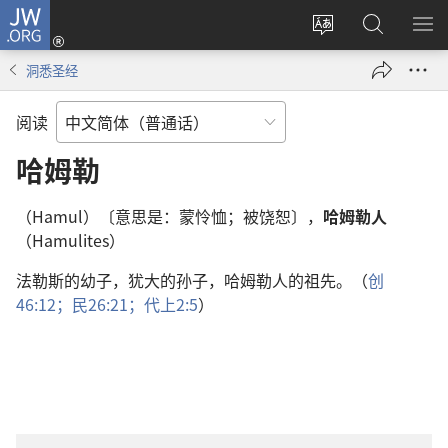
JW.ORG
登
录
更
搜
显
（打
改
索
示
洞悉圣经
开
网
JW.ORG
菜
新
站
单
阅读
窗
语
口）
言
哈姆勒
（Hamul）〔意思是：蒙怜恤；被饶恕〕，
哈姆勒人
（Hamulites）
法勒斯的幼子，犹大的孙子，哈姆勒人的祖先。（
创
46:12；
民26:21；
代上2:5
）