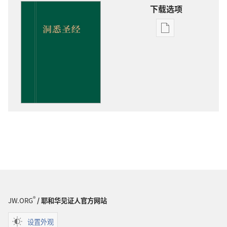
下载选项
出
版
物
下
载
选
项
洞
悉
圣
经
®
JW.ORG
/ 耶和华见证人官方网站
设置外观