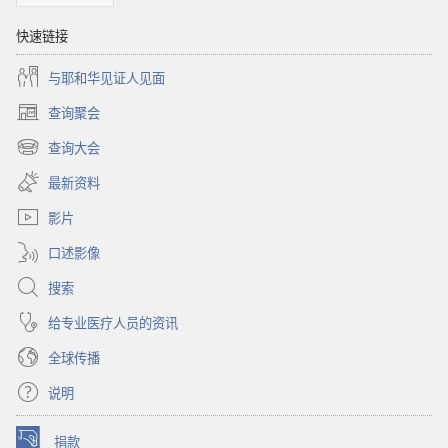
快速链接
与耶和华见证人见面
查询聚会
（打
开
查询大会
（打
新
开
窗
最新资料
新
口）
窗
影片
口）
口述影像
搜索
给专业医疗人员的资讯
全球传播
说明
捐款