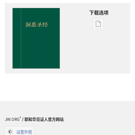
下载选项
出
版
物
下
载
选
项
洞
悉
圣
经
®
JW.ORG
/ 耶和华见证人官方网站
设置外观