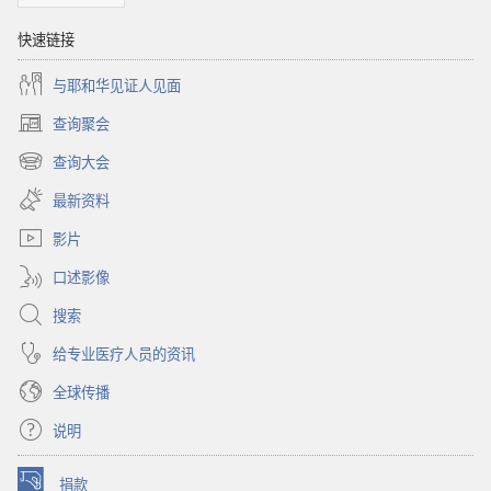
快速链接
与耶和华见证人见面
查询聚会
（打
开
查询大会
（打
新
开
窗
最新资料
新
口）
窗
影片
口）
口述影像
搜索
给专业医疗人员的资讯
全球传播
说明
捐款