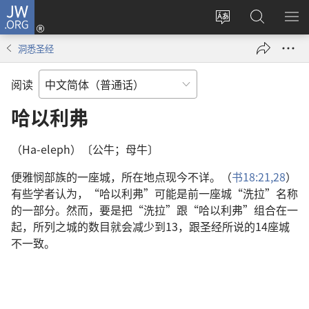
JW.ORG
登
录
更
搜
显
（打
改
索
示
洞悉圣经
开
网
JW.ORG
菜
新
站
单
阅读
窗
语
口）
言
哈以利弗
（Ha-eleph）〔公牛；母牛〕
便雅悯部族的一座城，所在地点现今不详。（
书18:21,
28
）
有些学者认为，“哈以利弗”可能是前一座城“洗拉”名称
的一部分。然而，要是把“洗拉”跟“哈以利弗”组合在一
起，所列之城的数目就会减少到13，跟圣经所说的14座城
不一致。