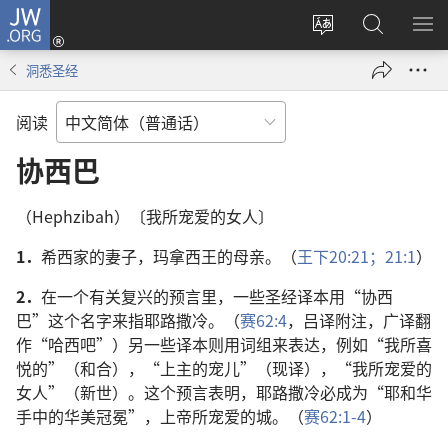
JW.ORG
登
录
更
搜
显
（打
改
索
示
洞悉圣经
开
网
JW.ORG
菜
新
站
单
阅读
窗
语
口）
言
协西巴
（Hephzibah）〔我所宠爱的女人〕
1．
希西家的妻子，玛拿西王的母亲。（
王下20:21；
21:1
）
2．
在一个有关复兴的预言里，一些圣经译本用“协西
巴”这个名字来指耶路撒冷。（
赛62:4
，吕译附注，广译翻
作“哈西吧”）另一些译本则用词组来表达，例如“我所喜
悦的”（和合），“上主的宠儿”（现译），“我所宠爱的
女人”（新世）。这个预言表明，耶路撒冷必成为“耶和华
手中的华美冠冕”，上帝所宠爱的城。（
赛62:1-4
）