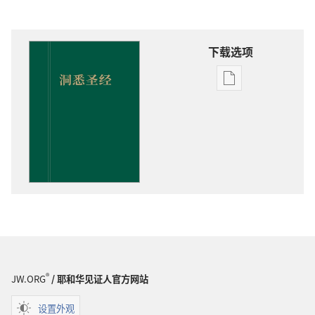
下载选项
出
版
物
下
载
选
项
洞
悉
圣
经
®
JW.ORG
/ 耶和华见证人官方网站
设置外观