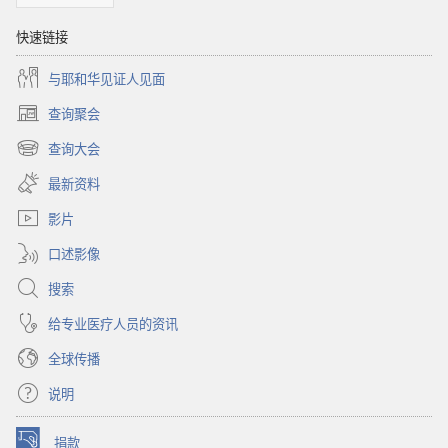
快速链接
与耶和华见证人见面
查询聚会
（打
开
查询大会
（打
新
开
窗
最新资料
新
口）
窗
影片
口）
口述影像
搜索
给专业医疗人员的资讯
全球传播
说明
捐款