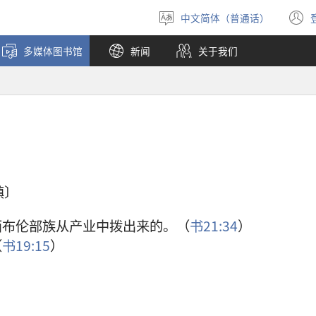
中文简体（普通话）
选
择
多媒体图书馆
新闻
关于我们
语
言
镇〕
西布伦部族从产业中拨出来的。（
书21:34
）
（
书19:15
）