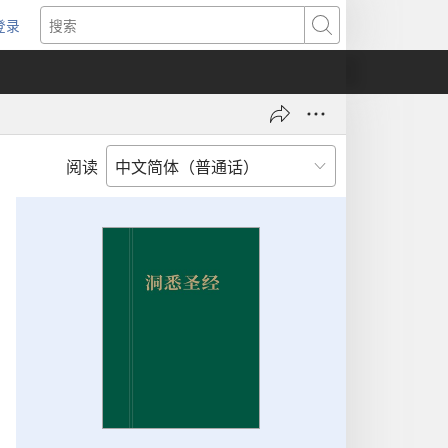
登录
（打
搜
开
索
新
窗
口）
阅读