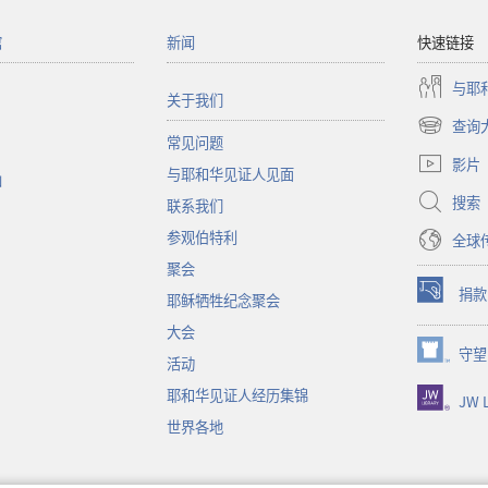
馆
新闻
快速链接
与耶
关于我们
查询
（打
常见问题
开
影片
与耶和华见证人见面
新
函
窗
搜索
联系我们
口）
参观伯特利
全球
聚会
捐款
耶稣牺牲纪念聚会
（打
开
大会
新
守望
（打
活动
窗
开
口）
耶和华见证人经历集锦
JW L
新
窗
世界各地
口）