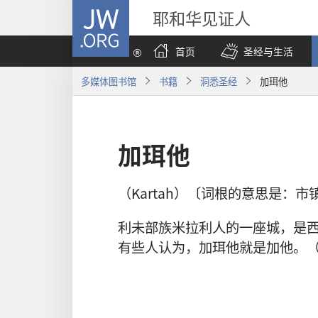
JW.ORG
耶和华见证人
首页
圣经与生活
多媒体图书馆
书籍
洞悉圣经
加珥他
加珥他
（Kartah）〔词根的意思是：市
利未部族米拉利人的一座城，是
有些人认为，加珥他就是加他。