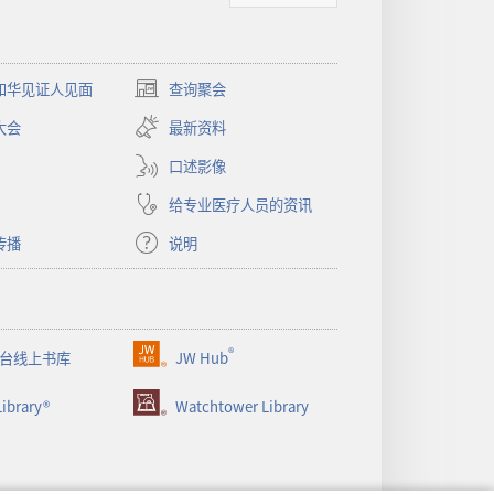
和华见证人见面
查询聚会
（打
开
大会
最新资料
新
窗
口述影像
口）
给专业医疗人员的资讯
传播
说明
®
台线上书库
JW Hub
（打
开
ibrary®
Watchtower Library
新
窗
口）