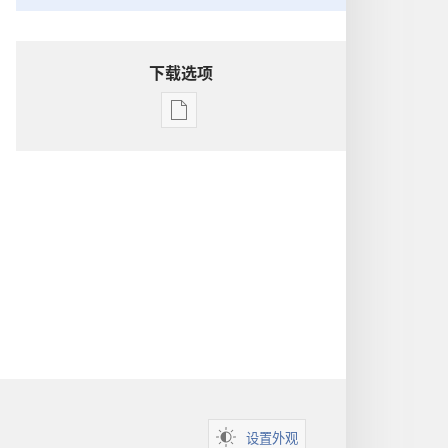
下载选项
出
版
物
下
载
选
项
洞
悉
圣
经
设置外观