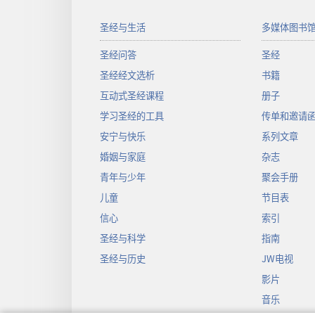
圣经与生活
多媒体图书
圣经问答
圣经
圣经经文选析
书籍
互动式圣经课程
册子
学习圣经的工具
传单和邀请
安宁与快乐
系列文章
婚姻与家庭
杂志
青年与少年
聚会手册
儿童
节目表
信心
索引
圣经与科学
指南
圣经与历史
JW电视
影片
音乐